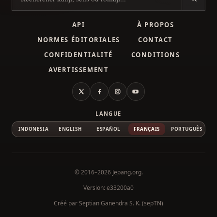
Rechercher des kanji
API
À PROPOS
NORMES ÉDITORIALES
CONTACT
CONFIDENTIALITÉ
CONDITIONS
AVERTISSEMENT
X
Facebook
Instagram
YouTube
LANGUE
INDONESIA
ENGLISH
ESPAÑOL
FRANÇAIS
PORTUGUÊS
© 2016–2026
Jepang.org
.
Version: e33200a0
Créé par
Septian Ganendra S. K. (sepTN)