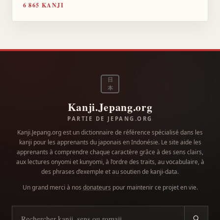
6 865 KANJI
日
本
Kanji.Jepang.org
PARTIE DE JEPANG.ORG
Kanji.Jepang.org est un dictionnaire de référence spécialisé dans les
kanji pour les apprenants du japonais en Indonésie. Le site aide les
apprenants à comprendre chaque caractère grâce à des sens clairs,
aux lectures onyomi et kunyomi, à l’ordre des traits, au vocabulaire, à
des phrases d’exemple et au soutien de kanji-data.
Un grand merci à nos
donateurs
pour maintenir ce projet en vie.