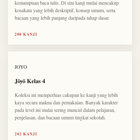
kemampuan baca tulis. Di sini kanji mulai mencakup
kosakata yang lebih deskriptif, konsep umum, serta
bacaan yang lebih panjang daripada tahap dasar.
200 KANJI
JOYO
Jōyō Kelas 4
Koleksi ini memperluas cakupan ke kanji yang lebih
kaya secara makna dan pemakaian. Banyak karakter
pada level ini mulai sering muncul dalam pelajaran,
penjelasan, dan bacaan umum tingkat sekolah.
202 KANJI