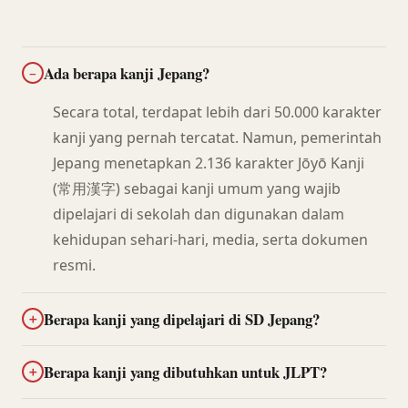
Ada berapa kanji Jepang?
Secara total, terdapat lebih dari 50.000 karakter
kanji yang pernah tercatat. Namun, pemerintah
Jepang menetapkan 2.136 karakter Jōyō Kanji
(常用漢字) sebagai kanji umum yang wajib
dipelajari di sekolah dan digunakan dalam
kehidupan sehari-hari, media, serta dokumen
resmi.
Berapa kanji yang dipelajari di SD Jepang?
Berapa kanji yang dibutuhkan untuk JLPT?