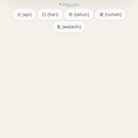
Populer:
火 (api)
日 (hari)
年 (tahun)
家 (rumah)
私 (watashi)