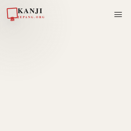
KANJI
日本
JEPANG.ORG