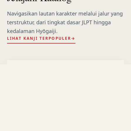
Navigasikan lautan karakter melalui jalur yang
terstruktur, dari tingkat dasar JLPT hingga
kedalaman Hyōgaiji.
LIHAT KANJI TERPOPULER
→
級
Tingkat JLPT
Standar N5 hingga N1