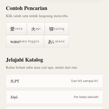
Contoh Pencarian
Klik salah satu untuk langsung mencoba.
愛
火
猫
cinta
api
kucing
water
あい
kata Inggris
kana
Jelajahi Katalog
Kalau belum tahu mau cari apa, mulai dari sini.
JLPT
Dari N5 sampai N1
Jōyō
Per kelas sekolah