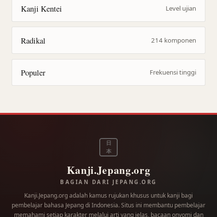
Kanji Kentei
Level ujian
Radikal
214 komponen
Populer
Frekuensi tinggi
日
本
Kanji.Jepang.org
BAGIAN DARI JEPANG.ORG
Kanji.Jepang.org adalah kamus rujukan khusus untuk kanji bagi
pembelajar bahasa Jepang di Indonesia. Situs ini membantu pembelajar
memahami setiap karakter melalui arti yang jelas, bacaan onyomi dan