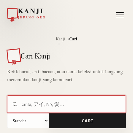
KANJI
日本
JEPANG.ORG
Cari
Kanji
Cari Kanji
索
Ketik huruf, arti, bacaan, atau nama koleksi untuk langsung
menemukan kanji yang kamu cari.
Cari kanji
Mode pencarian
CARI