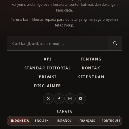
kunyomi, urutan goresan, kosakata, contoh kalimat, dan dukungan
kanji-data.
Terima kasih khusus kepada para
donatur
yang menjaga proyek ini
tetap hidup.
Cari kanji
API
TENTANG
STANDAR EDITORIAL
KONTAK
PRIVASI
KETENTUAN
DISCLAIMER
X
Facebook
Instagram
YouTube
BAHASA
INDONESIA
ENGLISH
ESPAÑOL
FRANÇAIS
PORTUGUÊS