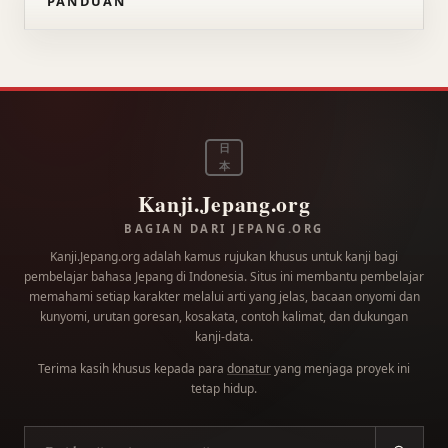
PANDUAN
日
本
Kanji.Jepang.org
BAGIAN DARI JEPANG.ORG
Kanji.Jepang.org adalah kamus rujukan khusus untuk kanji bagi
pembelajar bahasa Jepang di Indonesia. Situs ini membantu pembelajar
memahami setiap karakter melalui arti yang jelas, bacaan onyomi dan
kunyomi, urutan goresan, kosakata, contoh kalimat, dan dukungan
kanji-data.
Terima kasih khusus kepada para
donatur
yang menjaga proyek ini
tetap hidup.