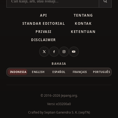
Cari kanji
API
TENTANG
STANDAR EDITORIAL
KONTAK
PRIVASI
KETENTUAN
DISCLAIMER
X
Facebook
Instagram
YouTube
BAHASA
INDONESIA
ENGLISH
ESPAÑOL
FRANÇAIS
PORTUGUÊS
© 2016–2026
Jepang.org
.
Versi: e33200a0
Crafted by
Septian Ganendra S. K. (sepTN)