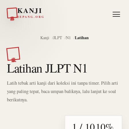
KANJI
日本
JEPANG.ORG
Latihan
Kanji
JLPT
N1
上級
Latihan JLPT N1
Latih tebak arti kanji dari koleksi ini tanpa timer. Pilih arti
yang paling tepat, baca umpan baliknya, lalu lanjut ke soal
berikutnya.
1 / 10
10%