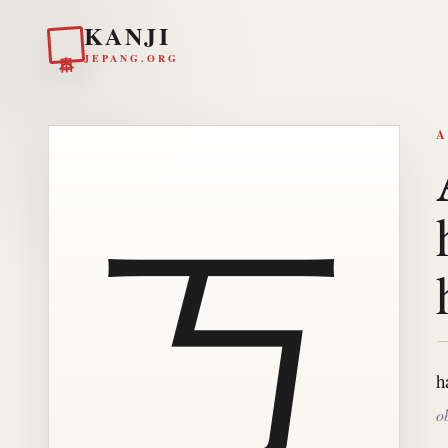
KANJI
日本
JEPANG.ORG
A
丂
h
o