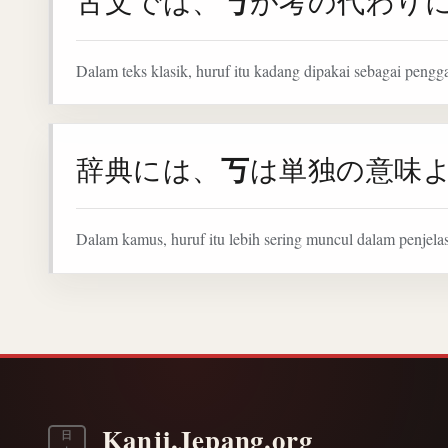
丂
古文では、
が考の代わり
Dalam teks klasik, huruf itu kadang dipakai sebagai penggan
丂
辞典には、
は単独の意味
Dalam kamus, huruf itu lebih sering muncul dalam penjela
Kanji.Jepang.org
日