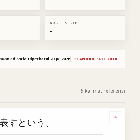
-
KANJI MIRIP
-
auan editorial
Diperbarui 20 Jul 2026
STANDAR EDITORIAL
5 kalimat referensi
表すという。
Dengar