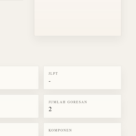
JLPT
-
k kanji 丂
JUMLAH GORESAN
2
KOMPONEN