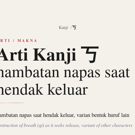
丂
Kanji
RTI / MAKNA
Arti Kanji 丂
hambatan napas saat
hendak keluar
ambatan napas saat hendak keluar, varian bentuk huruf lain
bstruction of breath (qi) as it seeks release, variant of other characters