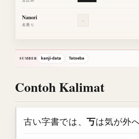
音読み
Nanori
-
名乗り
kanji-data
Tatoeba
SUMBER
Contoh Kalimat
丂
古い字書では、
は気が外