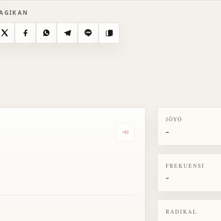
AGIKAN
X
Facebook
WhatsApp
Telegram
Line
Salin
JŌYŌ
-
Dengarkan semua bacaan untu
FREKUENSI
-
RADIKAL