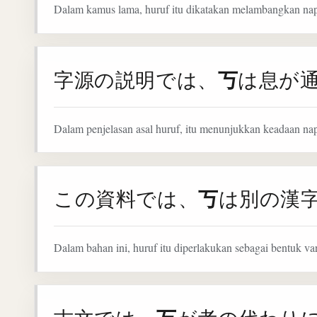
Dalam kamus lama, huruf itu dikatakan melambangkan napa
丂
字源の説明では、
は息が
Dalam penjelasan asal huruf, itu menunjukkan keadaan nap
丂
この資料では、
は別の漢
Dalam bahan ini, huruf itu diperlakukan sebagai bentuk vari