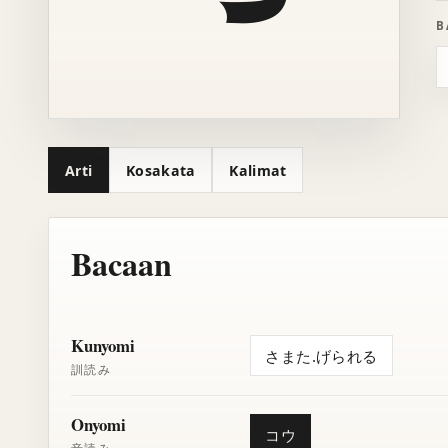
B
Arti
Kosakata
Kalimat
Bacaan
Kunyomi
さまた.げられる
訓読み
Onyomi
コウ