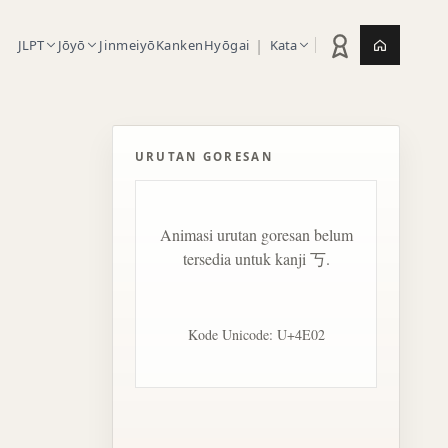
|
JLPT
Jōyō
Jinmeiyō
Kanken
Hyōgai
Kata
Statistik latihan
Jepang.or
URUTAN GORESAN
Animasi urutan goresan belum
tersedia untuk kanji 丂.
Kode Unicode: U+4E02