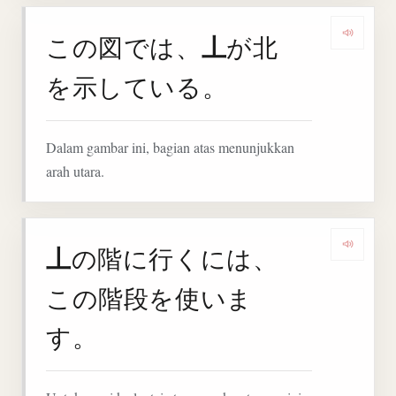
丄
この図では、
が北
Denga
を示している。
Dalam gambar ini, bagian atas menunjukkan
arah utara.
丄
の階に行くには、
Deng
この階段を使いま
す。