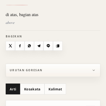
di atas, bagian atas
above
BAGIKAN
X
Facebook
WhatsApp
Telegram
Line
Salin
URUTAN GORESAN
Arti
Kosakata
Kalimat