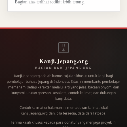
Bagian atas terlihat sedikit lebih terang.
日
本
Kanji.Jepang.org
BAGIAN DARI JEPANG.ORG
Kanji.Jepang.org adalah kamus rujukan khusus untuk kanji bagi
pembelajar bahasa Jepang di Indonesia. Situs ini membantu pembelajar
memahami setiap karakter melalui arti yang jelas, bacaan onyomi dan
kunyomi, urutan goresan, kosakata, contoh kalimat, dan dukungan
kanji-data.
Contoh kalimat di halaman ini memadukan kalimat lokal
dan, bila tersedia, data dari
Tatoeba
.
Kanji.Jepang.org
Terima kasih khusus kepada para
donatur
yang menjaga proyek ini