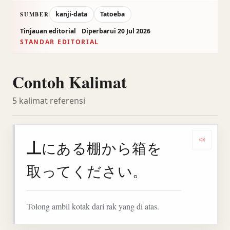
kanji-data
Tatoeba
SUMBER
Tinjauan editorial
Diperbarui 20 Jul 2026
STANDAR EDITORIAL
Contoh Kalimat
5 kalimat referensi
丄
にある棚から箱を
Denga
取ってください。
Tolong ambil kotak dari rak yang di atas.