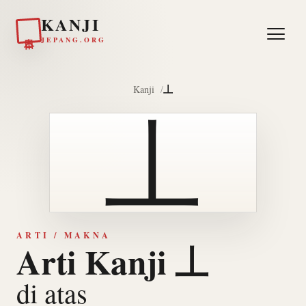
KANJI
日本
JEPANG.ORG
丄
Kanji
丄
ARTI / MAKNA
Arti Kanji 丄
di atas