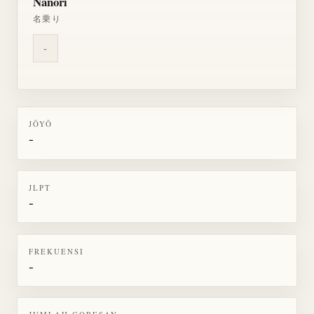
Nanori
名乗り
-
JŌYŌ
-
JLPT
-
FREKUENSI
-