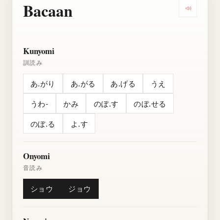
Bacaan
Dengarkan
Kunyomi
訓読み
あ.がり
あ.がる
あ.げる
うえ
うわ-
かみ
のぼ.す
のぼ.せる
のぼ.る
よ.す
Onyomi
音読み
ショウ
ジョウ