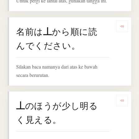
Untuk pergi ke lantai atas, gunakan tangga ini.
丄
名前は
から順に読
Denga
んでください。
Silakan baca namanya dari atas ke bawah
secara berurutan.
丄
のほうが少し明る
Denga
く見える。