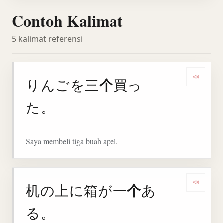
Contoh Kalimat
5 kalimat referensi
个
りんごを三
買っ
Denga
た。
Saya membeli tiga buah apel.
个
机の上に箱が一
あ
Denga
る。