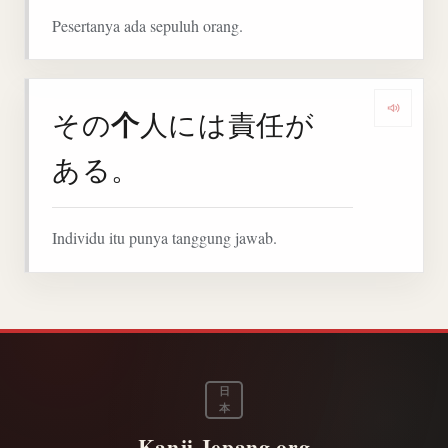
Pesertanya ada sepuluh orang.
个
その
人には責任が
Denga
ある。
Individu itu punya tanggung jawab.
日
本
Kanji.Jepang.org