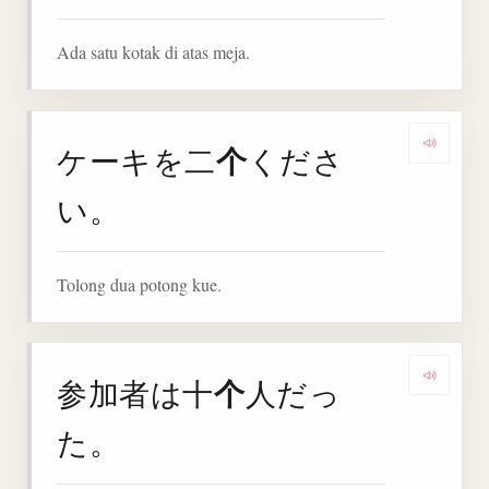
Ada satu kotak di atas meja.
个
ケーキを二
くださ
Denga
い。
Tolong dua potong kue.
个
参加者は十
人だっ
Denga
た。