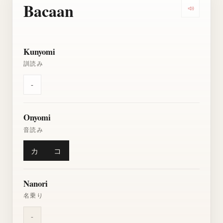
Bacaan
Dengarkan
Kunyomi
訓読み
-
Onyomi
音読み
カ
コ
Nanori
名乗り
-