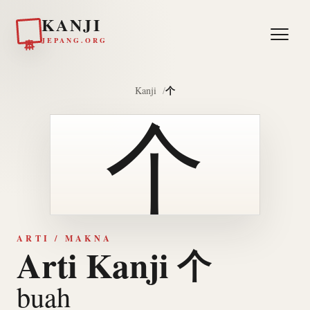
KANJI
日本
JEPANG.ORG
个
Kanji
个
ARTI / MAKNA
Arti Kanji 个
buah