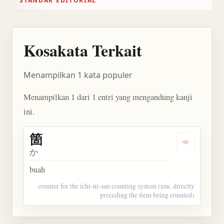
STANDAR EDITORIAL
Kosakata Terkait
Menampilkan 1 kata populer
Menampilkan 1 dari 1 entri yang mengandung kanji
ini.
箇
Dengarkan 
か
buah
counter for the ichi-ni-san counting system (usu. directly
preceding the item being counted)