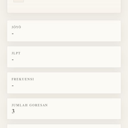
JŌYŌ
-
JLPT
-
FREKUENSI
-
JUMLAH GORESAN
3