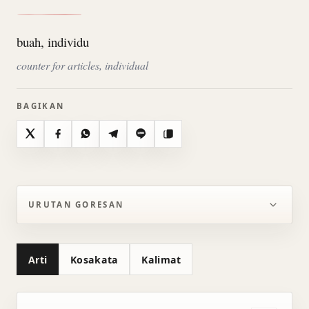
buah, individu
counter for articles, individual
BAGIKAN
X
Facebook
WhatsApp
Telegram
Line
Salin
URUTAN GORESAN
Arti
Kosakata
Kalimat