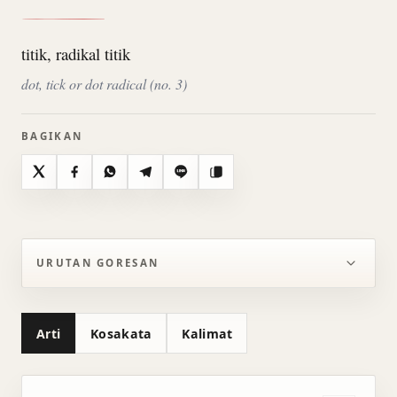
titik, radikal titik
dot, tick or dot radical (no. 3)
BAGIKAN
X
Facebook
WhatsApp
Telegram
Line
Salin
URUTAN GORESAN
Arti
Kosakata
Kalimat