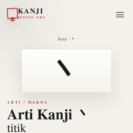
KANJI
日本
JEPANG.ORG
丶
Kanji
丶
ARTI / MAKNA
Arti Kanji 丶
titik