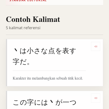
STANDAR EDITORIAL
Contoh Kalimat
5 kalimat referensi
丶
は小さな点を表す
Denga
字だ。
Karakter itu melambangkan sebuah titik kecil.
丶
この字には
が一つ
Denga