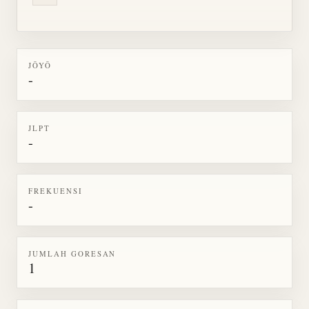
JŌYŌ
-
JLPT
-
FREKUENSI
-
JUMLAH GORESAN
1