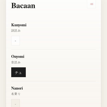
Bacaan
Dengarkan
Kunyomi
訓読み
-
Onyomi
音読み
チュ
Nanori
名乗り
-