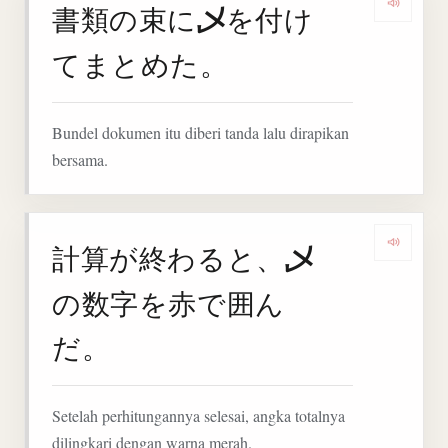
乄
書類の束に
を付け
Denga
てまとめた。
Bundel dokumen itu diberi tanda lalu dirapikan
bersama.
乄
計算が終わると、
Deng
の数字を赤で囲ん
だ。
Setelah perhitungannya selesai, angka totalnya
dilingkari dengan warna merah.