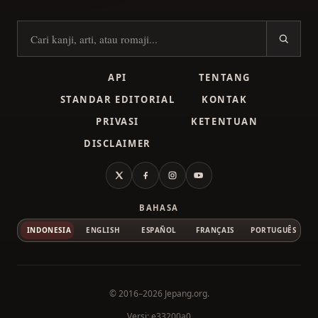
Cari kanji
API
TENTANG
STANDAR EDITORIAL
KONTAK
PRIVASI
KETENTUAN
DISCLAIMER
X
Facebook
Instagram
YouTube
BAHASA
INDONESIA
ENGLISH
ESPAÑOL
FRANÇAIS
PORTUGUÊS
© 2016–2026
Jepang.org
.
Versi: e33200a0