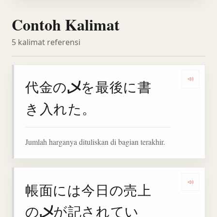
Contoh Kalimat
5 kalimat referensi
乄
代金の
を最後に書
Denga
き入れた。
Jumlah harganya dituliskan di bagian terakhir.
帳面には今日の売上
Deng
乄
の
が記されてい