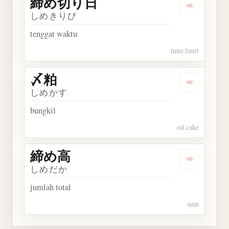
締め切り日
Dengarka
しめきりび
tenggat waktu
time limit
〆粕
Dengarkan 
しめかす
bungkil
oil cake
締め高
Dengarkan
しめだか
jumlah total
sum