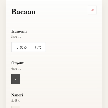
Bacaan
Dengarkan
Kunyomi
訓読み
し.める
して
Onyomi
音読み
-
Nanori
名乗り