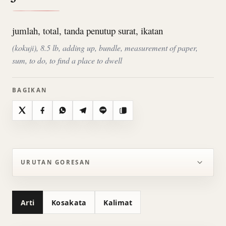
jumlah, total, tanda penutup surat, ikatan
(kokuji), 8.5 lb, adding up, bundle, measurement of paper,
sum, to do, to find a place to dwell
BAGIKAN
X
Facebook
WhatsApp
Telegram
Line
Salin
URUTAN GORESAN
Arti
Kosakata
Kalimat