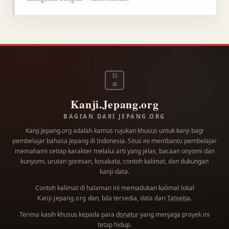
日
本
Kanji.Jepang.org
BAGIAN DARI JEPANG.ORG
Kanji.Jepang.org adalah kamus rujukan khusus untuk kanji bagi
pembelajar bahasa Jepang di Indonesia. Situs ini membantu pembelajar
memahami setiap karakter melalui arti yang jelas, bacaan onyomi dan
kunyomi, urutan goresan, kosakata, contoh kalimat, dan dukungan
kanji-data.
Contoh kalimat di halaman ini memadukan kalimat lokal
dan, bila tersedia, data dari
Tatoeba
.
Kanji.Jepang.org
Terima kasih khusus kepada para
donatur
yang menjaga proyek ini
tetap hidup.