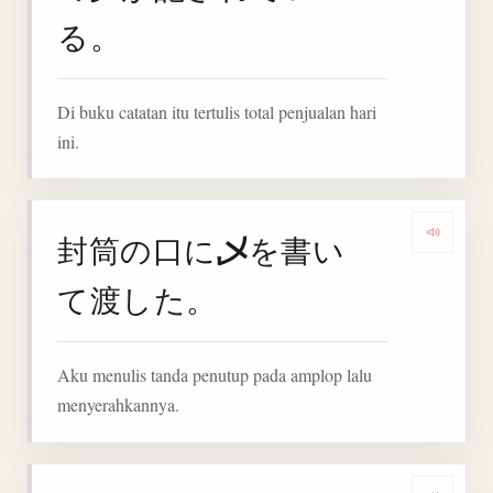
る。
Di buku catatan itu tertulis total penjualan hari
ini.
乄
封筒の口に
を書い
Denga
て渡した。
Aku menulis tanda penutup pada amplop lalu
menyerahkannya.