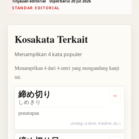
Tinjauan editorial
Diperbarui 20 Jul 2026
STANDAR EDITORIAL
Kosakata Terkait
Menampilkan 4 kata populer
Menampilkan 4 dari 4 entri yang mengandung kanji
ini.
締め切り
Dengarkan
しめきり
penutupan
closing (a door, window, etc.)