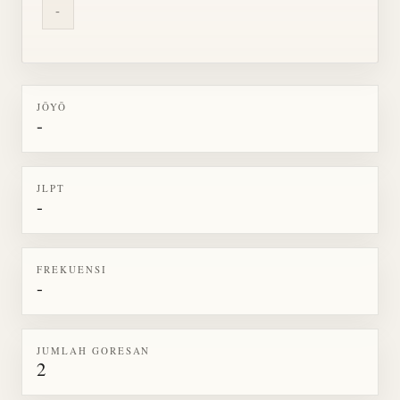
-
JŌYŌ
-
JLPT
-
FREKUENSI
-
JUMLAH GORESAN
2