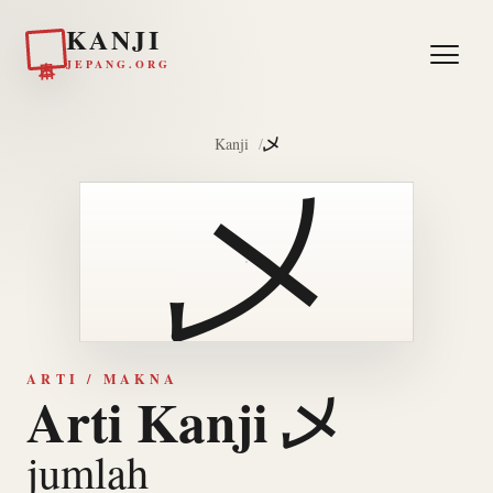
KANJI
日本
JEPANG.ORG
乄
Kanji
乄
ARTI / MAKNA
Arti Kanji 乄
jumlah