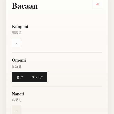
Bacaan
Dengarkan
Kunyomi
訓読み
-
Onyomi
音読み
タク
チャク
Nanori
名乗り
-