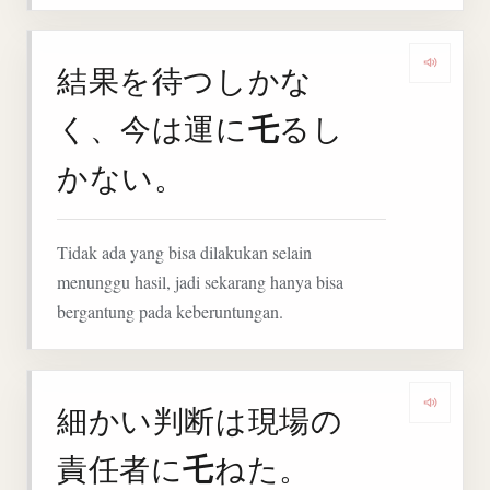
結果を待つしかな
Deng
乇
く、今は運に
るし
かない。
Tidak ada yang bisa dilakukan selain
menunggu hasil, jadi sekarang hanya bisa
bergantung pada keberuntungan.
細かい判断は現場の
Denga
乇
責任者に
ねた。