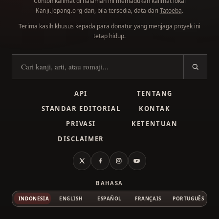
Contoh kalimat di halaman ini memadukan kalimat lokal
dan, bila tersedia, data dari
Tatoeba
.
Kanji.Jepang.org
Terima kasih khusus kepada para
donatur
yang menjaga proyek ini
tetap hidup.
Cari kanji
API
TENTANG
STANDAR EDITORIAL
KONTAK
PRIVASI
KETENTUAN
DISCLAIMER
X
Facebook
Instagram
YouTube
BAHASA
INDONESIA
ENGLISH
ESPAÑOL
FRANÇAIS
PORTUGUÊS