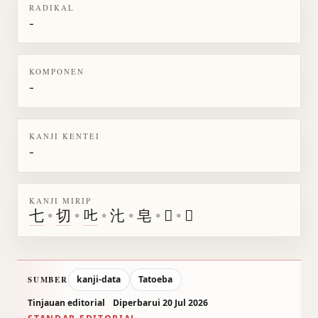
RADIKAL
-
KOMPONEN
-
KANJI KENTEI
-
KANJI MIRIP
七
•
切
•
𠮟
•
㲺
•
皂
•
𥤥
•
𩵐
kanji-data
Tatoeba
SUMBER
Tinjauan editorial
Diperbarui 20 Jul 2026