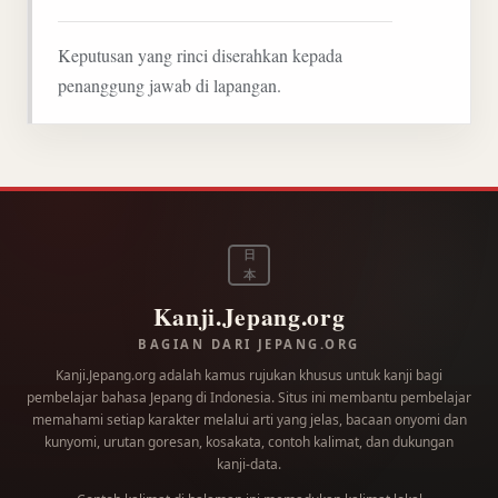
Keputusan yang rinci diserahkan kepada
penanggung jawab di lapangan.
日
本
Kanji.Jepang.org
BAGIAN DARI JEPANG.ORG
Kanji.Jepang.org adalah kamus rujukan khusus untuk kanji bagi
pembelajar bahasa Jepang di Indonesia. Situs ini membantu pembelajar
memahami setiap karakter melalui arti yang jelas, bacaan onyomi dan
kunyomi, urutan goresan, kosakata, contoh kalimat, dan dukungan
kanji-data.