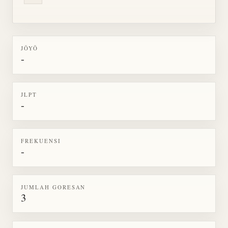
JŌYŌ
-
JLPT
-
FREKUENSI
-
JUMLAH GORESAN
3