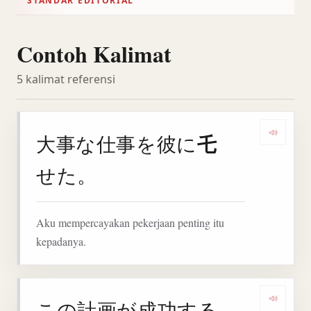
STANDAR EDITORIAL
Contoh Kalimat
5 kalimat referensi
乇
大事な仕事を彼に
Denga
せた。
Aku mempercayakan pekerjaan penting itu
kepadanya.
この計画が成功する
Deng