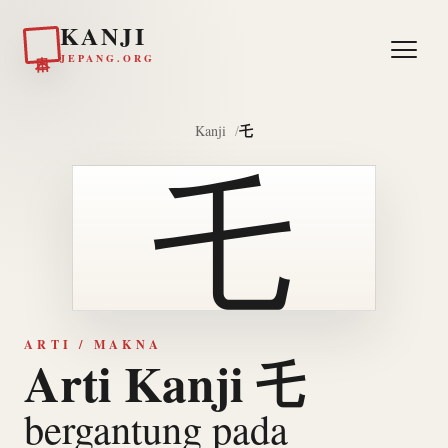
KANJI
日本
JEPANG.ORG
乇
Kanji
乇
ARTI / MAKNA
Arti Kanji 乇
bergantung pada