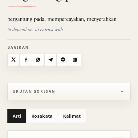
bergantung pada, mempercayakan, menyerahkan
to depend on, to entrust with
BAGIKAN
X
Facebook
WhatsApp
Telegram
Line
Salin
URUTAN GORESAN
Arti
Kosakata
Kalimat