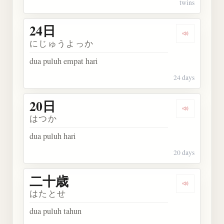
twins
24日
Dengarkan 
にじゅうよっか
dua puluh empat hari
24 days
20日
Dengarkan 
はつか
dua puluh hari
20 days
二十歳
Dengarkan
はたとせ
dua puluh tahun