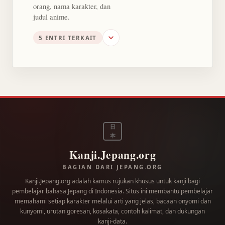
orang, nama karakter, dan
judul anime.
5 ENTRI TERKAIT
日
本
Kanji.Jepang.org
BAGIAN DARI JEPANG.ORG
Kanji.Jepang.org adalah kamus rujukan khusus untuk kanji bagi
pembelajar bahasa Jepang di Indonesia. Situs ini membantu pembelajar
memahami setiap karakter melalui arti yang jelas, bacaan onyomi dan
kunyomi, urutan goresan, kosakata, contoh kalimat, dan dukungan
kanji-data.