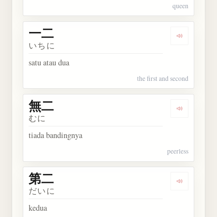
queen
一二
Dengarkan 
いちに
satu atau dua
the first and second
無二
Dengarkan 
むに
tiada bandingnya
peerless
第二
Dengarkan 
だいに
kedua