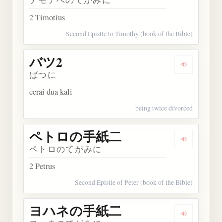
2 Timotius
Second Epistle to Timothy (book of the Bible)
バツ2
Dengarkan 
ばつに
cerai dua kali
being twice divorced
ペトロの手紙二
Dengarka
ペトロのてがみに
2 Petrus
Second Epistle of Peter (book of the Bible)
ヨハネの手紙二
Dengarka