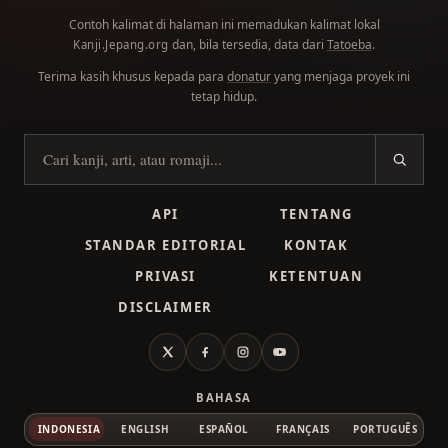
Contoh kalimat di halaman ini memadukan kalimat lokal
dan, bila tersedia, data dari
Tatoeba
.
Kanji.Jepang.org
Terima kasih khusus kepada para
donatur
yang menjaga proyek ini
tetap hidup.
Cari kanji
API
TENTANG
STANDAR EDITORIAL
KONTAK
PRIVASI
KETENTUAN
DISCLAIMER
X
Facebook
Instagram
YouTube
BAHASA
INDONESIA
ENGLISH
ESPAÑOL
FRANÇAIS
PORTUGUÊS