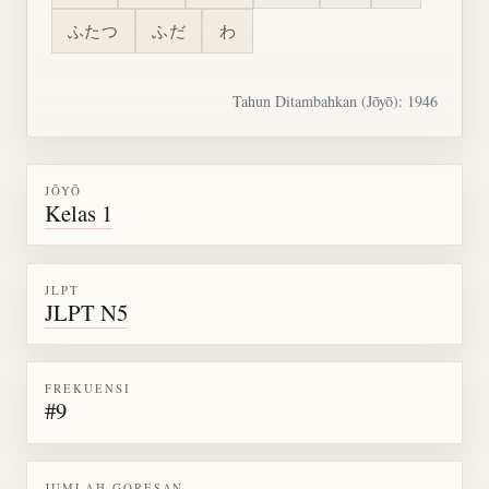
ふたつ
ふだ
わ
Tahun Ditambahkan (Jōyō): 1946
JŌYŌ
Kelas 1
JLPT
JLPT N5
FREKUENSI
#9
JUMLAH GORESAN