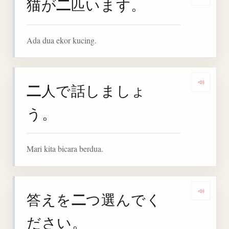
二
猫が
匹います。
Denga
Ada dua ekor kucing.
二
人で話しましょ
Denga
う。
Mari kita bicara berdua.
二
答えを
つ選んでく
Denga
ださい。