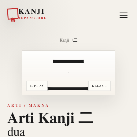
KANJI
日本
JEPANG.ORG
二
Kanji
二
JLPT N5
KELAS 1
ARTI / MAKNA
Arti Kanji 二
dua