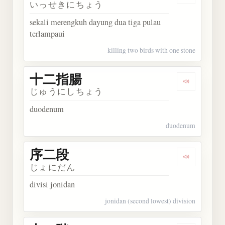
いっせきにちょう
sekali merengkuh dayung dua tiga pulau
terlampaui
killing two birds with one stone
十二指腸
Dengarkan
じゅうにしちょう
duodenum
duodenum
序二段
Dengarkan
じょにだん
divisi jonidan
jonidan (second lowest) division