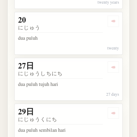
twenty years
20
Dengarkan k
にじゅう
dua puluh
twenty
27日
Dengarkan 
にじゅうしちにち
dua puluh tujuh hari
27 days
29日
Dengarkan 
にじゅうくにち
dua puluh sembilan hari