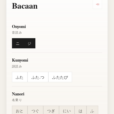
Bacaan
Dengarkan
Onyomi
音読み
ニ
ジ
Kunyomi
訓読み
ふた
ふた.つ
ふたたび
Nanori
名乗り
おと
つぐ
つぎ
にい
は
ふ