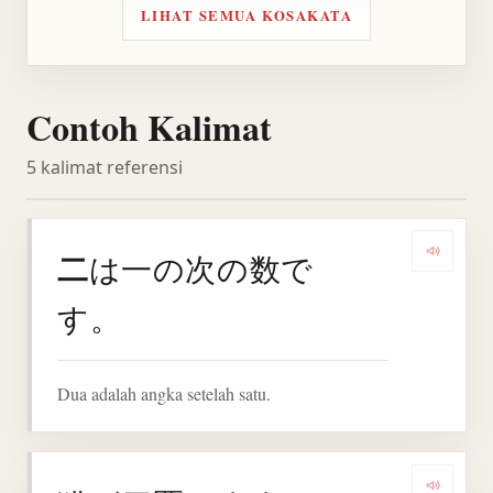
LIHAT SEMUA KOSAKATA
Contoh Kalimat
5 kalimat referensi
二
は一の次の数で
Denga
す。
Dua adalah angka setelah satu.