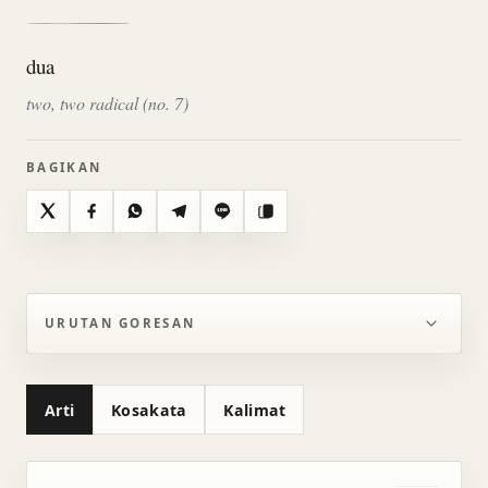
dua
two, two radical (no. 7)
BAGIKAN
X
Facebook
WhatsApp
Telegram
Line
Salin
URUTAN GORESAN
Arti
Kosakata
Kalimat