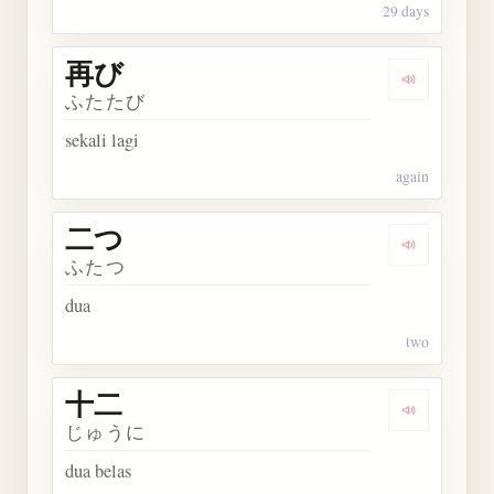
29 days
再び
Dengarkan 
ふたたび
sekali lagi
again
二つ
Dengarkan 
ふたつ
dua
two
十二
Dengarkan 
じゅうに
dua belas