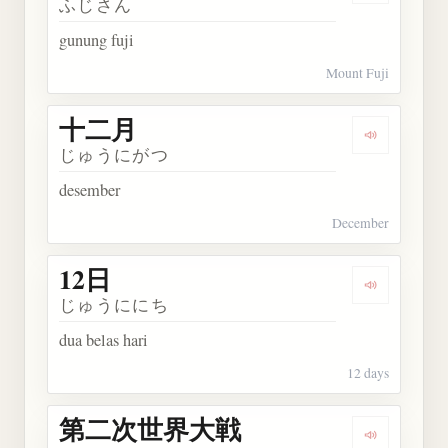
ふじさん
gunung fuji
Mount Fuji
十二月
Dengarkan
じゅうにがつ
desember
December
12日
Dengarkan 
じゅうににち
dua belas hari
12 days
第二次世界大戦
Dengarka