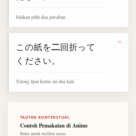
Silakan pilih dua jawaban.
二
この紙を
回折って
Denga
ください。
Tolong lipat kertas ini dua kali.
TAUTAN KONTEKSTUAL
Contoh Pemakaian di Anime
Buka untuk melihat nama