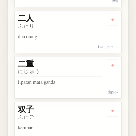
two
二人
Dengarkan 
ふたり
dua orang
two persons
二重
Dengarkan 
にじゅう
lipatan mata ganda
diplo-
双子
Dengarkan 
ふたご
kembar