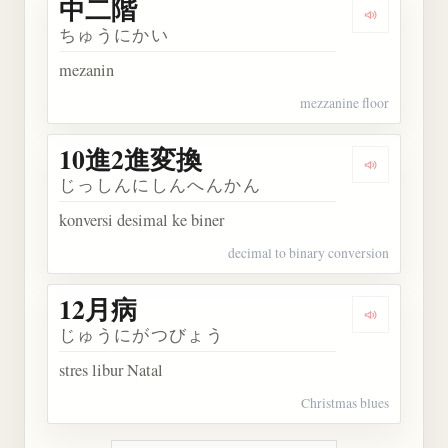
中二階
Dengarkan
ちゅうにかい
mezanin
mezzanine floor
10進2進変換
Dengarkan
じっしんにしんへんかん
konversi desimal ke biner
decimal to binary conversion
12月病
Dengarkan 
じゅうにがつびょう
stres libur Natal
Christmas blues