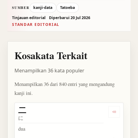
kanji-data
Tatoeba
SUMBER
Tinjauan editorial
Diperbarui 20 Jul 2026
STANDAR EDITORIAL
Kosakata Terkait
Menampilkan 36 kata populer
Menampilkan 36 dari 840 entri yang mengandung
kanji ini.
二
Dengarkan 
に
dua