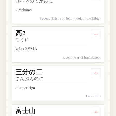
ヨハネのてがみに
2 Yohanes
Second Epistle of John (book of the Bible)
高2
Dengarkan 
こうに
kelas 2 SMA
second year of high school
三分の二
Dengarkan
さんぶんのに
dua per tiga
two thirds
富士山
Dengarkan