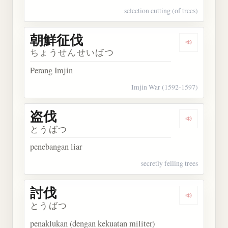
selection cutting (of trees)
朝鮮征伐
Dengarkan
ちょうせんせいばつ
Perang Imjin
Imjin War (1592-1597)
盗伐
Dengarkan 
とうばつ
penebangan liar
secretly felling trees
討伐
Dengarkan 
とうばつ
penaklukan (dengan kekuatan militer)