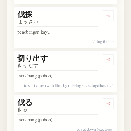
伐採
Dengarkan 
ばっさい
penebangan kayu
felling timber
切り出す
Dengarkan
きりだす
menebang (pohon)
to start a fire (with flint, by rubbing sticks together, etc.)
伐る
Dengarkan 
きる
menebang (pohon)
to cut down (e.g. trees)