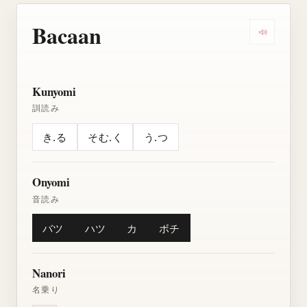
Bacaan
Dengarkan
Kunyomi
訓読み
き.る
そむ.く
う.つ
Onyomi
音読み
バツ
ハツ
カ
ボチ
Nanori
名乗り