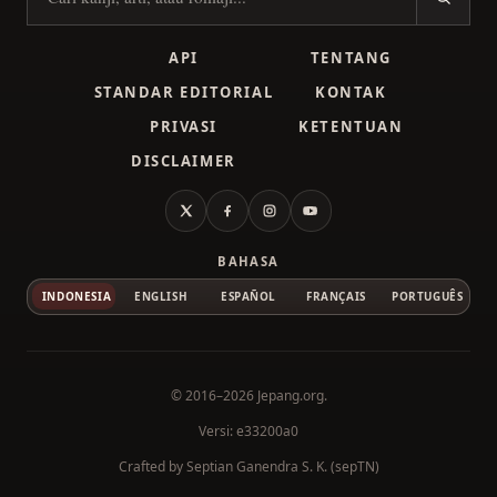
Cari kanji
API
TENTANG
STANDAR EDITORIAL
KONTAK
PRIVASI
KETENTUAN
DISCLAIMER
X
Facebook
Instagram
YouTube
BAHASA
INDONESIA
ENGLISH
ESPAÑOL
FRANÇAIS
PORTUGUÊS
© 2016–2026
Jepang.org
.
Versi: e33200a0
Crafted by
Septian Ganendra S. K. (sepTN)