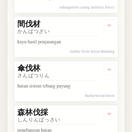
subjugation (using military force)
間伐材
Dengarkan
かんばつざい
kayu hasil penjarangan
timber from forest thinning
傘伐林
Dengarkan
さんばつりん
hutan sistem tebang payung
shelterwood forest
森林伐採
Dengarkan
しんりんばっさい
penebangan hutan