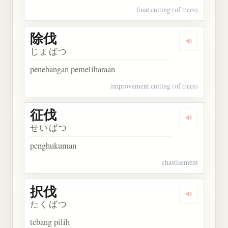
final cutting (of trees)
除伐
Dengarkan 
じょばつ
penebangan pemeliharaan
improvement cutting (of trees)
征伐
Dengarkan 
せいばつ
penghukuman
chastisement
択伐
Dengarkan 
たくばつ
tebang pilih