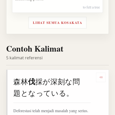
to fell a tree
LIHAT SEMUA KOSAKATA
Contoh Kalimat
5 kalimat referensi
伐
森林
採が深刻な問
Denga
題となっている。
Deforestasi telah menjadi masalah yang serius.