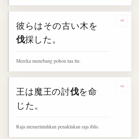
彼らはその古い木を
Denga
伐
採した。
Mereka menebang pohon tua itu.
伐
王は魔王の討
を命
Denga
じた。
Raja memerintahkan penaklukan raja iblis.