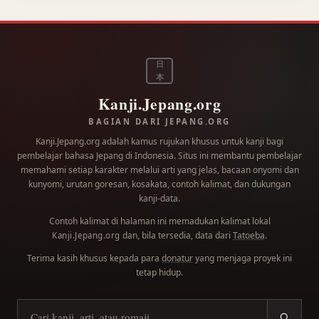
日
本
Kanji.Jepang.org
BAGIAN DARI JEPANG.ORG
Kanji.Jepang.org adalah kamus rujukan khusus untuk kanji bagi
pembelajar bahasa Jepang di Indonesia. Situs ini membantu pembelajar
memahami setiap karakter melalui arti yang jelas, bacaan onyomi dan
kunyomi, urutan goresan, kosakata, contoh kalimat, dan dukungan
kanji-data.
Contoh kalimat di halaman ini memadukan kalimat lokal
dan, bila tersedia, data dari
Tatoeba
.
Kanji.Jepang.org
Terima kasih khusus kepada para
donatur
yang menjaga proyek ini
tetap hidup.