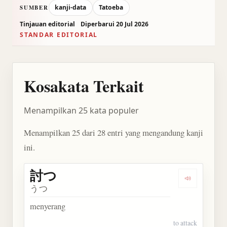
kanji-data
Tatoeba
SUMBER
Tinjauan editorial
Diperbarui 20 Jul 2026
STANDAR EDITORIAL
Kosakata Terkait
Menampilkan 25 kata populer
Menampilkan 25 dari 28 entri yang mengandung kanji
ini.
討つ
Dengarkan 
うつ
menyerang
to attack