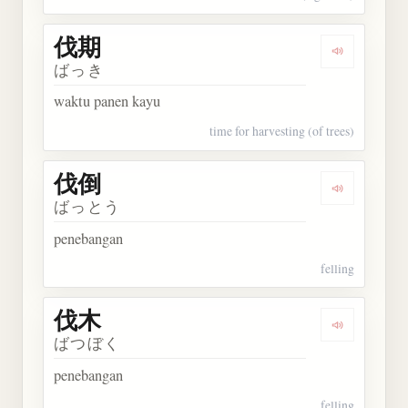
伐期
Dengarkan 
ばっき
waktu panen kayu
time for harvesting (of trees)
伐倒
Dengarkan 
ばっとう
penebangan
felling
伐木
Dengarkan 
ばつぼく
penebangan
felling