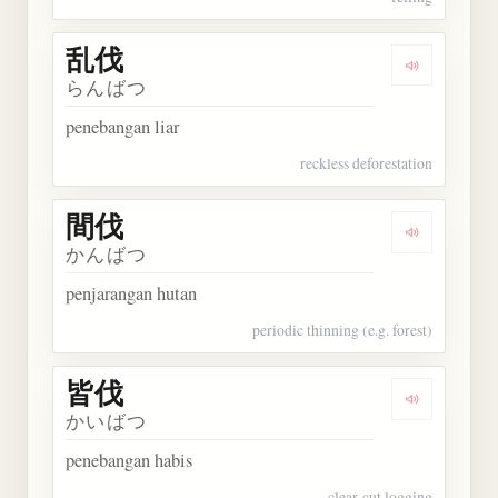
乱伐
Dengarkan 
らんばつ
penebangan liar
reckless deforestation
間伐
Dengarkan 
かんばつ
penjarangan hutan
periodic thinning (e.g. forest)
皆伐
Dengarkan 
かいばつ
penebangan habis
clear-cut logging