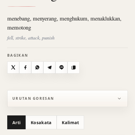
menebang, menyerang, menghukum, menaklukkan,
memotong
fell, strike, attack, punish
BAGIKAN
X
Facebook
WhatsApp
Telegram
Line
Salin
URUTAN GORESAN
Arti
Kosakata
Kalimat