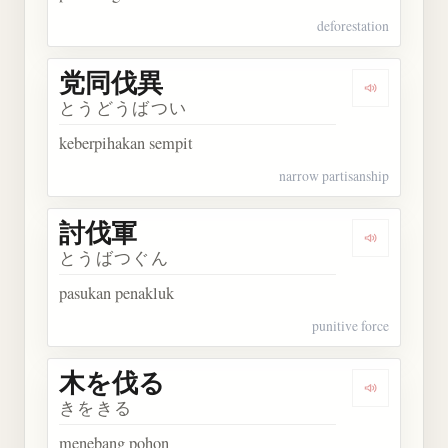
deforestation
党同伐異
Dengarkan
とうどうばつい
keberpihakan sempit
narrow partisanship
討伐軍
Dengarkan
とうばつぐん
pasukan penakluk
punitive force
木を伐る
Dengarkan
きをきる
menebang pohon