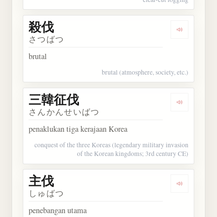
殺伐
Dengarkan 
さつばつ
brutal
brutal (atmosphere, society, etc.)
三韓征伐
Dengarkan
さんかんせいばつ
penaklukan tiga kerajaan Korea
conquest of the three Koreas (legendary military invasion
of the Korean kingdoms; 3rd century CE)
主伐
Dengarkan 
しゅばつ
penebangan utama