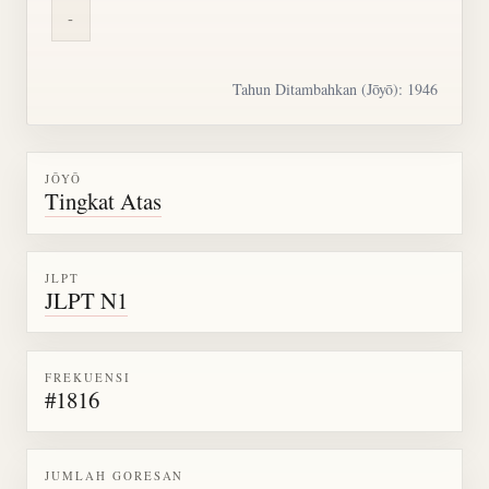
-
Tahun Ditambahkan (Jōyō): 1946
JŌYŌ
Tingkat Atas
JLPT
JLPT N1
FREKUENSI
#1816
JUMLAH GORESAN