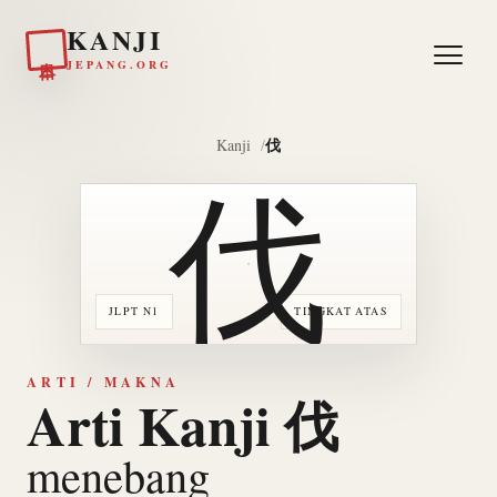
KANJI
日本
JEPANG.ORG
伐
Kanji
伐
JLPT N1
TINGKAT ATAS
ARTI / MAKNA
Arti Kanji 伐
menebang