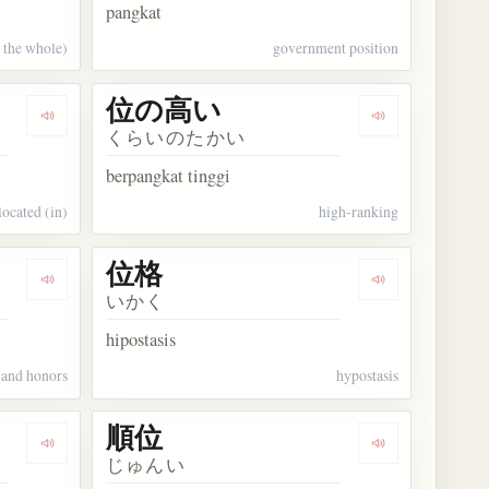
pangkat
o the whole)
government position
位の高い
Dengarkan kosakata 位する
Dengarkan ko
くらいのたかい
berpangkat tinggi
located (in)
high-ranking
位格
Dengarkan kosakata 位階勲等
Dengarkan kos
いかく
hipostasis
 and honors
hypostasis
順位
Dengarkan kosakata 地位
Dengarkan kos
じゅんい