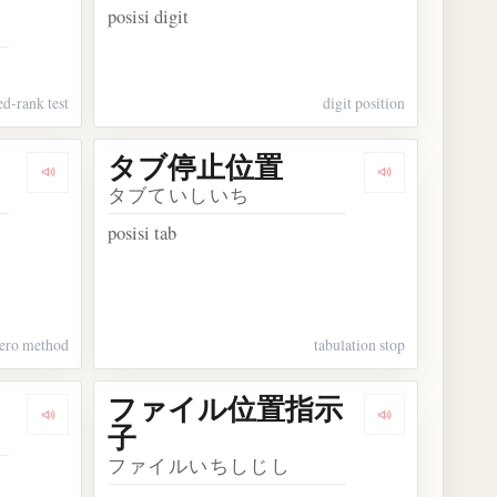
posisi digit
d-rank test
digit position
タブ停止位置
の順位相関係数
Dengarkan kosakata ゼロ位法
Dengarkan k
タブていしいち
posisi tab
ero method
tabulation stop
ファイル位置指示
Dengarkan kosakata ビット位置
Dengarkan 
子
ファイルいちしじし