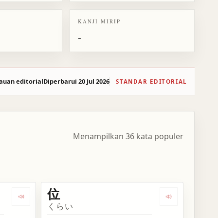
KANJI MIRIP
-
auan editorial
Diperbarui 20 Jul 2026
STANDAR EDITORIAL
Menampilkan 36 kata populer
位
Dengarkan kosakata 位置付ける
Dengarkan kos
くらい