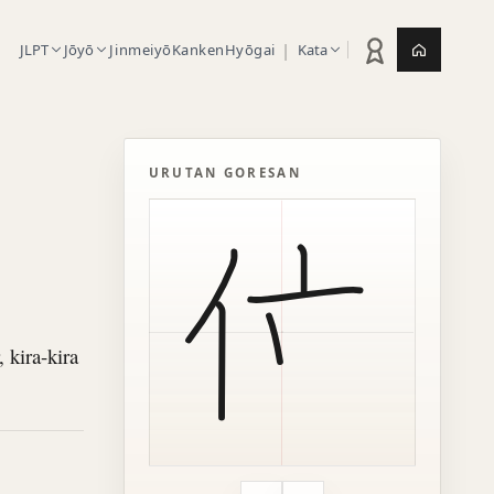
|
JLPT
Jōyō
Jinmeiyō
Kanken
Hyōgai
Kata
Statistik latihan
Jepang.or
URUTAN GORESAN
 kira-kira