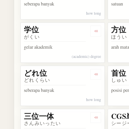
seberapa banyak
satuan
how long
学位
方位
Dengarkan kosa
がくい
ほうい
gelar akademik
arah mata
(academic) degree
どれ位
首位
Dengarkan kosa
どれくらい
しゅい
seberapa banyak
posisi pe
how long
三位一体
CG
Dengarkan kos
さんみいったい
シージ