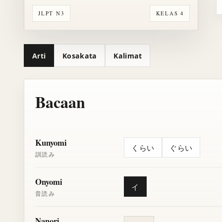
JLPT N3
KELAS 4
Arti
Kosakata
Kalimat
Bacaan
Kunyomi
くらい
ぐらい
訓読み
Onyomi
イ
音読み
Nanori