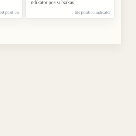
indikator posisi berkas
bit position
file position indicator