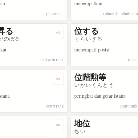
tan
menempatkan
placement
to place (in relation t
昇る
位する
kata 位相
Dengarkan kosakata 位が昇る
がのぼる
くらいする
gkat
menempati posisi
to rise in rank
to be 
位階勲等
akata 位を与える
Dengarkan kosakata 位階
いかいくんとう
stana
peringkat dan gelar istana
court rank
court rank
地位
kata どの位
Dengarkan kosakata 単位
ちい