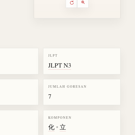
Putar ulang animasi
Kontrol animasi urutan goresa
Perbesar animasi
JLPT
JLPT N3
k kanji 位
JUMLAH GORESAN
7
KOMPONEN
化
•
立