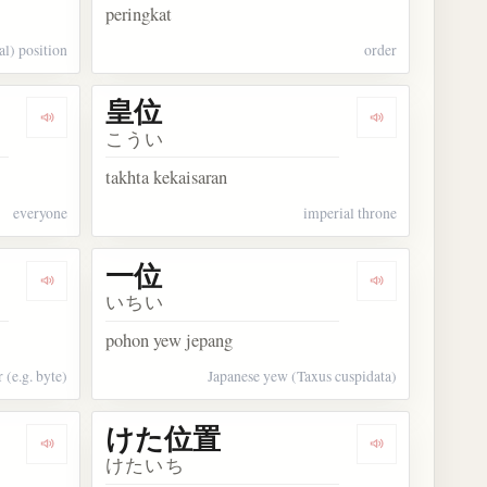
peringkat
al) position
order
皇位
Dengarkan kosakata 各位
Dengarkan kos
こうい
takhta kekaisaran
everyone
imperial throne
一位
Dengarkan kosakata 上位
Dengarkan kos
いちい
pohon yew jepang
 (e.g. byte)
Japanese yew (Taxus cuspidata)
けた位置
Dengarkan kosakata ウィルコクソンの符号順位検定
Dengarkan ko
けたいち