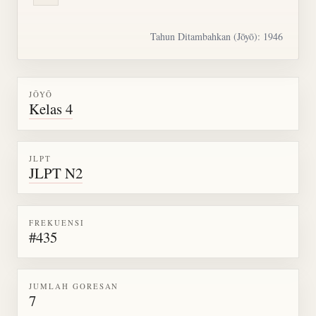
Tahun Ditambahkan (Jōyō): 1946
JŌYŌ
Kelas 4
JLPT
JLPT N2
FREKUENSI
#435
JUMLAH GORESAN
7