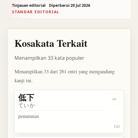
Tinjauan editorial
Diperbarui 20 Jul 2026
STANDAR EDITORIAL
Kosakata Terkait
Menampilkan 33 kata populer
Menampilkan 33 dari 261 entri yang mengandung
kanji ini.
低下
Dengarkan 
ていか
penurunan
fall