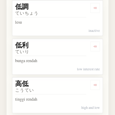
低調
Dengarkan 
ていちょう
lesu
inactive
低利
Dengarkan 
ていり
bunga rendah
low interest rate
高低
Dengarkan 
こうてい
tinggi rendah
high and low