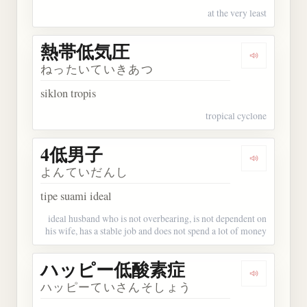
at the very least
熱帯低気圧
Dengarka
ねったいていきあつ
siklon tropis
tropical cyclone
4低男子
Dengarkan
よんていだんし
tipe suami ideal
ideal husband who is not overbearing, is not dependent on
his wife, has a stable job and does not spend a lot of money
ハッピー低酸素症
Dengarka
ハッピーていさんそしょう