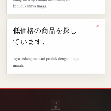
kedudukannya tinggi.
低
価格の商品を探し
Denga
ています。
saya sedang mencari produk dengan harga
murah.
日
本