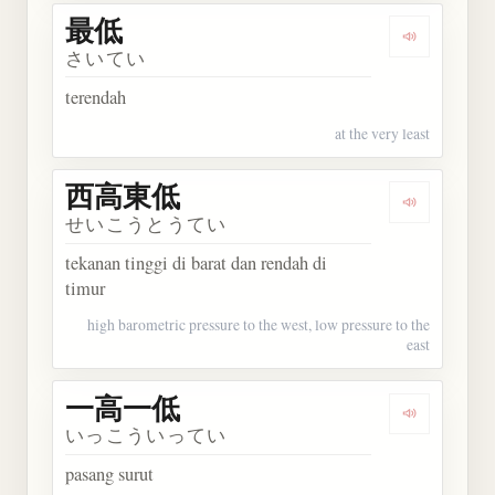
最低
Dengarkan 
さいてい
terendah
at the very least
西高東低
Dengarkan
せいこうとうてい
tekanan tinggi di barat dan rendah di
timur
high barometric pressure to the west, low pressure to the
east
一高一低
Dengarkan
いっこういってい
pasang surut