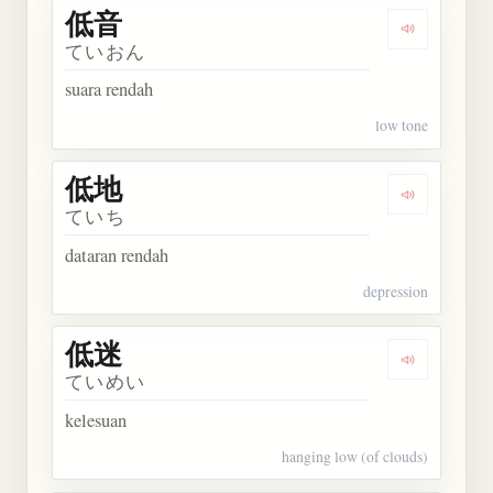
低音
Dengarkan 
ていおん
suara rendah
low tone
低地
Dengarkan 
ていち
dataran rendah
depression
低迷
Dengarkan 
ていめい
kelesuan
hanging low (of clouds)