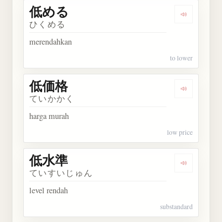
低める
Dengarkan
ひくめる
merendahkan
to lower
低価格
Dengarkan
ていかかく
harga murah
low price
低水準
Dengarkan
ていすいじゅん
level rendah
substandard