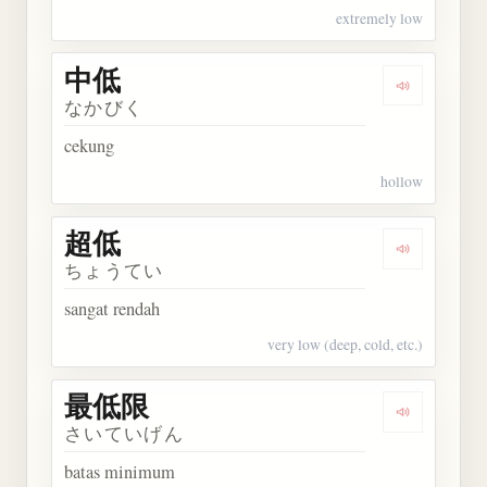
extremely low
中低
Dengarkan 
なかびく
cekung
hollow
超低
Dengarkan 
ちょうてい
sangat rendah
very low (deep, cold, etc.)
最低限
Dengarkan
さいていげん
batas minimum