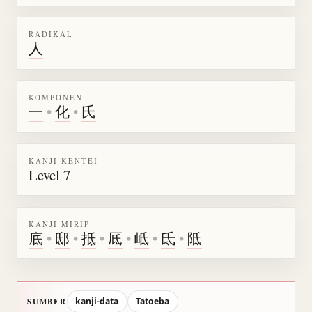
RADIKAL
人
KOMPONEN
一
•
化
•
氏
KANJI KENTEI
Level 7
KANJI MIRIP
底
•
邸
•
抵
•
厎
•
岻
•
氐
•
阺
kanji-data
Tatoeba
SUMBER