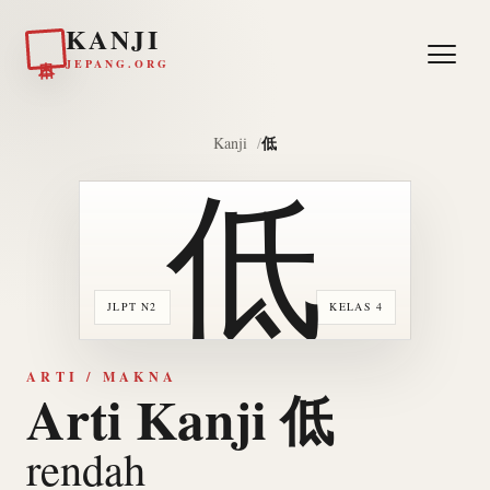
KANJI
日本
JEPANG.ORG
低
Kanji
低
JLPT N2
KELAS 4
ARTI / MAKNA
Arti Kanji 低
rendah