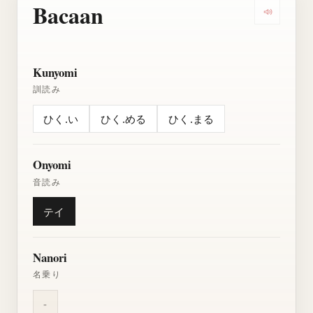
Bacaan
Dengarkan
Kunyomi
訓読み
ひく.い
ひく.める
ひく.まる
Onyomi
音読み
テイ
Nanori
名乗り
-