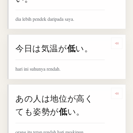
dia lebih pendek daripada saya.
低
今日は気温が
い。
Denga
hari ini suhunya rendah.
あの人は地位が高く
Denga
低
ても姿勢が
い。
orang itu tetap rendah hati meskipun