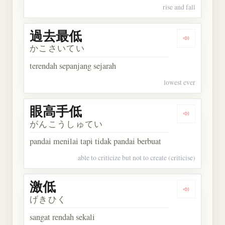
rise and fall
過去最低
Dengarkan
かこさいてい
terendah sepanjang sejarah
lowest ever
眼高手低
Dengarkan
がんこうしゅてい
pandai menilai tapi tidak pandai berbuat
able to criticize but not to create (criticise)
激低
Dengarkan 
げきひく
sangat rendah sekali