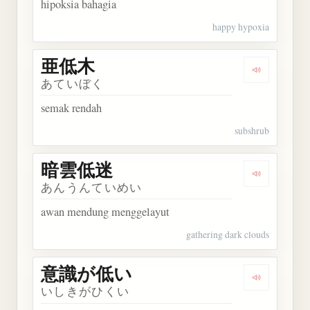
hipoksia bahagia
happy hypoxia
亜低木
Dengarkan
あていぼく
semak rendah
subshrub
暗雲低迷
Dengarkan
あんうんていめい
awan mendung menggelayut
gathering dark clouds
意識が低い
Dengarka
いしきがひくい