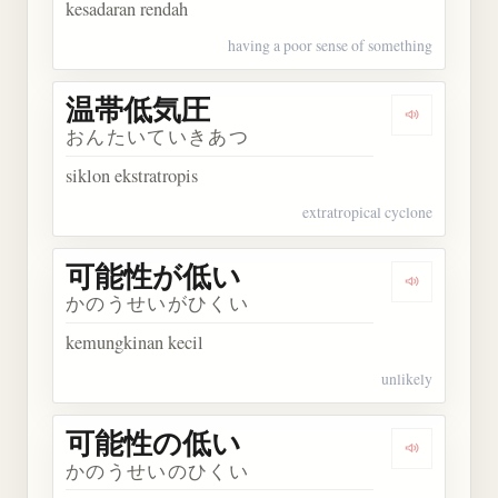
kesadaran rendah
having a poor sense of something
温帯低気圧
Dengarka
おんたいていきあつ
siklon ekstratropis
extratropical cyclone
可能性が低い
Dengarka
かのうせいがひくい
kemungkinan kecil
unlikely
可能性の低い
Dengarka
かのうせいのひくい