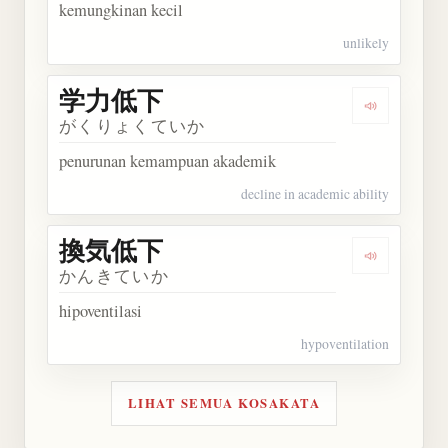
kemungkinan kecil
unlikely
学力低下
Dengarkan
がくりょくていか
penurunan kemampuan akademik
decline in academic ability
換気低下
Dengarkan
かんきていか
hipoventilasi
hypoventilation
LIHAT SEMUA KOSAKATA