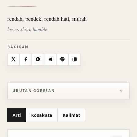
rendah, pendek, rendah hati, murah
lower, short, humble
BAGIKAN
X
Facebook
WhatsApp
Telegram
Line
Salin
URUTAN GORESAN
Arti
Kosakata
Kalimat