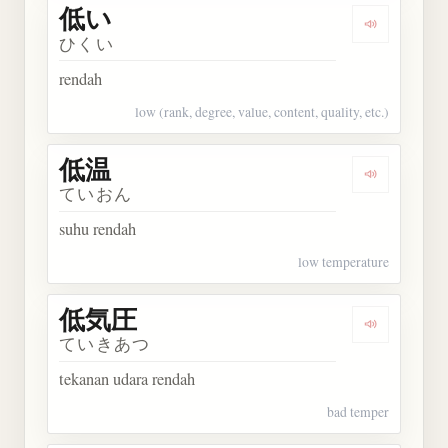
低い
Dengarkan 
ひくい
rendah
low (rank, degree, value, content, quality, etc.)
低温
Dengarkan 
ていおん
suhu rendah
low temperature
低気圧
Dengarkan
ていきあつ
tekanan udara rendah
bad temper