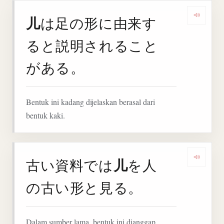
儿
は足の形に由来す
Deng
ると説明されること
がある。
Bentuk ini kadang dijelaskan berasal dari
bentuk kaki.
儿
古い資料では
を人
Denga
の古い形と見る。
Dalam sumber lama, bentuk ini dianggap