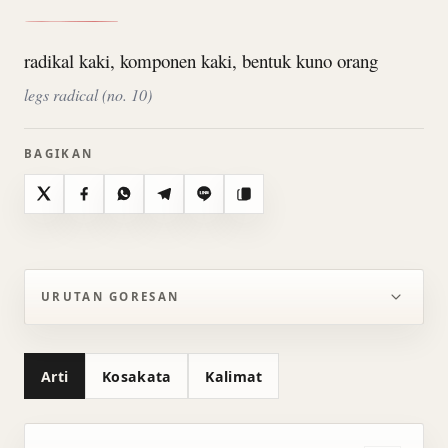
radikal kaki, komponen kaki, bentuk kuno orang
legs radical (no. 10)
BAGIKAN
X
Facebook
WhatsApp
Telegram
Line
Salin
URUTAN GORESAN
Arti
Kosakata
Kalimat