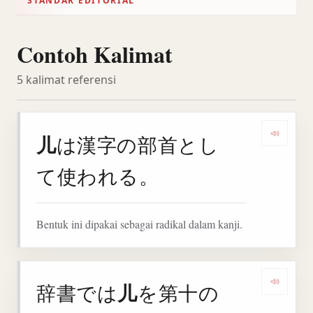
STANDAR EDITORIAL
Contoh Kalimat
5 kalimat referensi
儿
は漢字の部首とし
Denga
て使われる。
Bentuk ini dipakai sebagai radikal dalam kanji.
儿
辞書では
を第十の
Deng