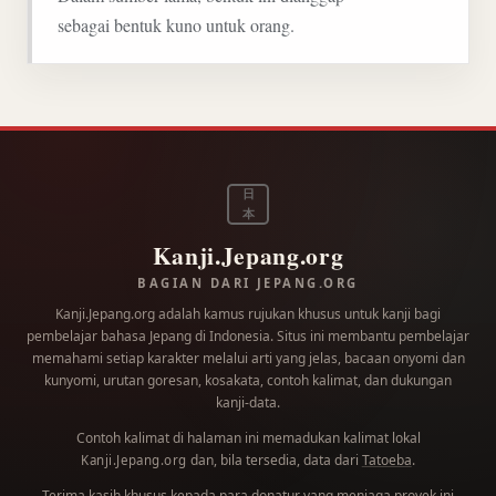
sebagai bentuk kuno untuk orang.
日
本
Kanji.Jepang.org
BAGIAN DARI JEPANG.ORG
Kanji.Jepang.org adalah kamus rujukan khusus untuk kanji bagi
pembelajar bahasa Jepang di Indonesia. Situs ini membantu pembelajar
memahami setiap karakter melalui arti yang jelas, bacaan onyomi dan
kunyomi, urutan goresan, kosakata, contoh kalimat, dan dukungan
kanji-data.
Contoh kalimat di halaman ini memadukan kalimat lokal
dan, bila tersedia, data dari
Tatoeba
.
Kanji.Jepang.org
Terima kasih khusus kepada para
donatur
yang menjaga proyek ini