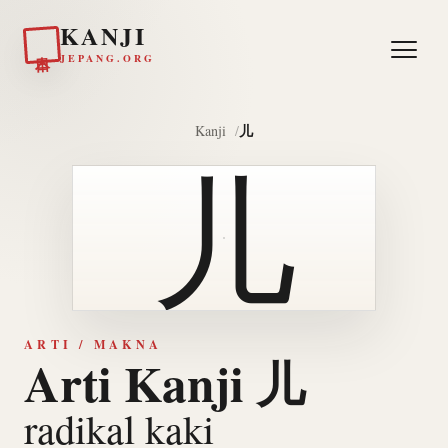
KANJI
日本
JEPANG.ORG
儿
Kanji
儿
ARTI / MAKNA
Arti Kanji 儿
radikal kaki