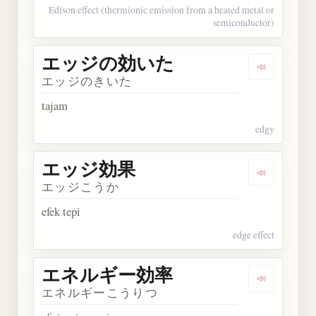
Edison effect (thermionic emission from a heated metal or
semiconductor)
エッジの効いた
Dengarka
エッジのきいた
tajam
edgy
エッジ効果
Dengarka
エッジこうか
efek tepi
edge effect
エネルギー効率
Dengarka
エネルギーこうりつ