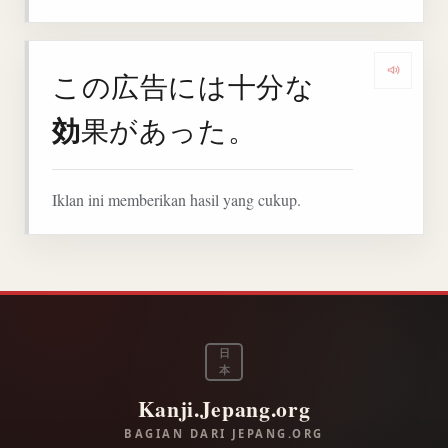
この広告には十分な
Denga
効
果があった。
Iklan ini memberikan hasil yang cukup.
日
本
Kanji.Jepang.org
BAGIAN DARI JEPANG.ORG