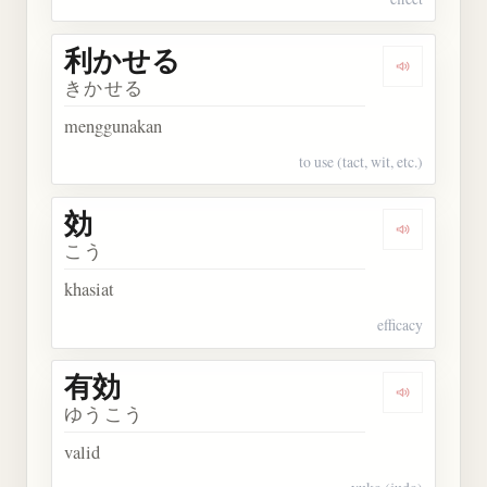
利かせる
Dengarkan
きかせる
menggunakan
to use (tact, wit, etc.)
効
Dengarkan 
こう
khasiat
efficacy
有効
Dengarkan 
ゆうこう
valid