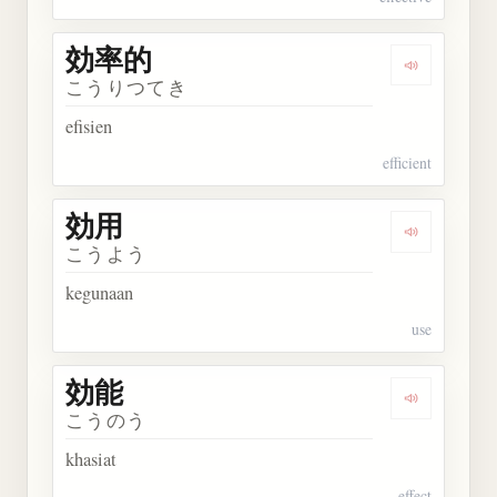
効率的
Dengarkan
こうりつてき
efisien
efficient
効用
Dengarkan 
こうよう
kegunaan
use
効能
Dengarkan 
こうのう
khasiat
effect