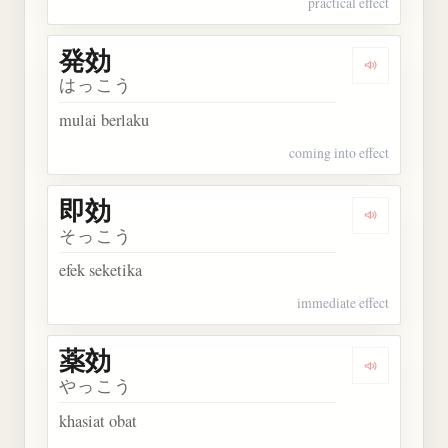
practical effect
発効
Dengarkan 
はっこう
mulai berlaku
coming into effect
即効
Dengarkan 
そっこう
efek seketika
immediate effect
薬効
Dengarkan 
やっこう
khasiat obat