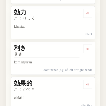
効力
Dengarkan 
こうりょく
khasiat
effect
利き
Dengarkan 
きき
kemanjuran
dominance (e.g. of left or right hand)
効果的
Dengarkan
こうかてき
efektif
effective