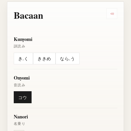
Bacaan
Dengarkan
Kunyomi
訓読み
き.く
ききめ
なら.う
Onyomi
音読み
コウ
Nanori
名乗り