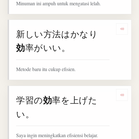
Minuman ini ampuh untuk mengatasi lelah.
新しい方法はかなり
Denga
効
率がいい。
Metode baru itu cukup efisien.
効
学習の
率を上げた
Denga
い。
Saya ingin meningkatkan efisiensi belajar.