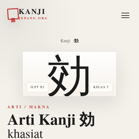
KANJI
日本
JEPANG.ORG
効
Kanji
効
JLPT N2
KELAS 5
ARTI / MAKNA
Arti Kanji 効
khasiat