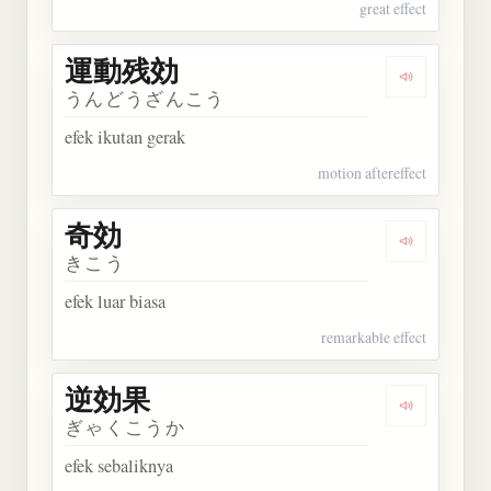
great effect
運動残効
Dengarkan
うんどうざんこう
efek ikutan gerak
motion aftereffect
奇効
Dengarkan 
きこう
efek luar biasa
remarkable effect
逆効果
Dengarkan
ぎゃくこうか
efek sebaliknya