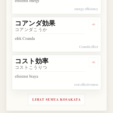
efisiensi energi
energy efficiency
コアンダ効果
Dengarka
コアンダこうか
efek Coanda
Coandă effect
コスト効率
Dengarka
コストこうりつ
efisiensi biaya
cost effectiveness
LIHAT SEMUA KOSAKATA