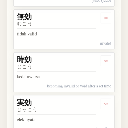
yuko (judo)
無効
Dengarkan 
むこう
tidak valid
invalid
時効
Dengarkan 
じこう
kedaluwarsa
becoming invalid or void after a set time
実効
Dengarkan 
じっこう
efek nyata