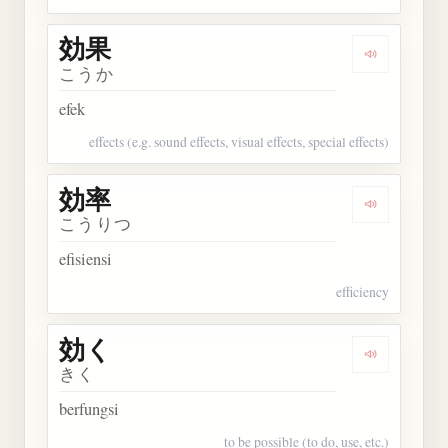
効果
Dengarkan 
こうか
efek
effects (e.g. sound effects, visual effects, special effects)
効率
Dengarkan 
こうりつ
efisiensi
efficiency
効く
Dengarkan 
きく
berfungsi
to be possible (to do, use, etc.)