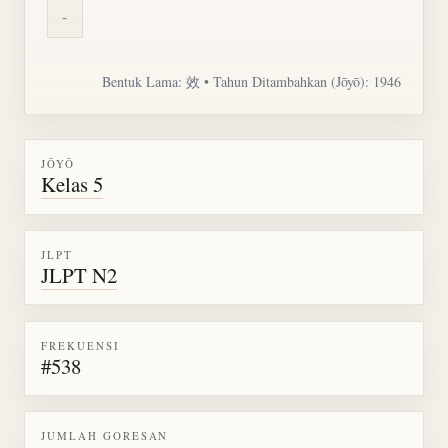
-
Bentuk Lama: 效 • Tahun Ditambahkan (Jōyō): 1946
JŌYŌ
Kelas 5
JLPT
JLPT N2
FREKUENSI
#538
JUMLAH GORESAN