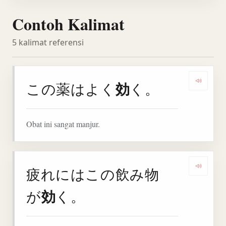
Contoh Kalimat
5 kalimat referensi
効
この薬はよく
く。
Denga
Obat ini sangat manjur.
疲れにはこの飲み物
Denga
効
が
く。