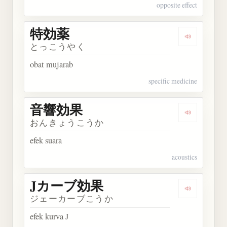
opposite effect
特効薬
Dengarkan
とっこうやく
obat mujarab
specific medicine
音響効果
Dengarkan
おんきょうこうか
efek suara
acoustics
Jカーブ効果
Dengarkan
ジェーカーブこうか
efek kurva J