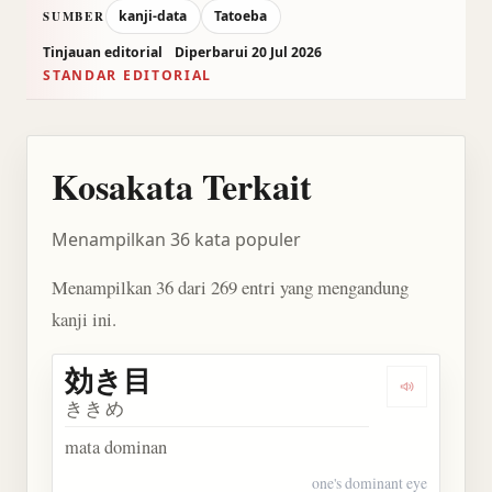
kanji-data
Tatoeba
SUMBER
Tinjauan editorial
Diperbarui 20 Jul 2026
STANDAR EDITORIAL
Kosakata Terkait
Menampilkan 36 kata populer
Menampilkan 36 dari 269 entri yang mengandung
kanji ini.
効き目
Dengarkan
ききめ
mata dominan
one's dominant eye