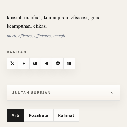
khasiat, manfaat, kemanjuran, efisiensi, guna,
keampuhan, efikasi
merit, efficacy, efficiency, benefit
BAGIKAN
X
Facebook
WhatsApp
Telegram
Line
Salin
URUTAN GORESAN
Arti
Kosakata
Kalimat