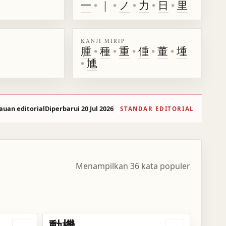
一
•
｜
•
ノ
•
力
•
日
•
里
KANJI MIRIP
腫
•
種
•
重
•
偅
•
董
•
堹
•
尰
auan editorial
Diperbarui 20 Jul 2026
STANDAR EDITORIAL
Menampilkan 36 kata populer
動機