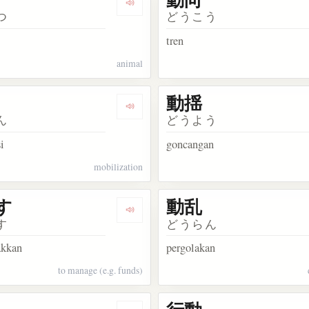
kata 動き
Dengarkan kosakata 動物
つ
どうこう
tren
animal
動揺
kata 動物園
Dengarkan kosakata 動員
ん
どうよう
i
goncangan
mobilization
す
動乱
kata 動脈
Dengarkan kosakata 動かす
す
どうらん
akkan
pergolakan
to manage (e.g. funds)