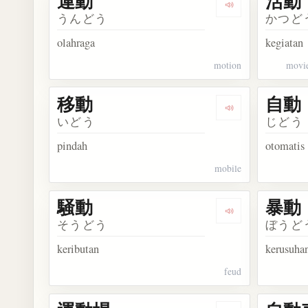
運動
活動
Dengarkan kosa
うんどう
かつど
olahraga
kegiatan
motion
movie
移動
自動
Dengarkan kosa
いどう
じどう
pindah
otomatis
mobile
騒動
暴動
Dengarkan kosa
そうどう
ぼうど
keributan
kerusuha
feud