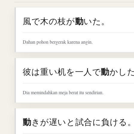
動
風で木の枝が
いた。
Dahan pohon bergerak karena angin.
動
彼は重い机を一人で
かし
Dia memindahkan meja berat itu sendirian.
動
きが遅いと試合に負ける