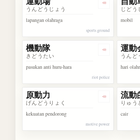
運動場
自動
Dengarkan kosa
うんどうじょう
じどう
lapangan olahraga
mobil
sports ground
機動隊
運動
Dengarkan kosa
きどうたい
うんど
pasukan anti huru-hara
hari olah
riot police
原動力
流動
Dengarkan kosa
げんどうりょく
りゅう
kekuatan pendorong
cair
motive power