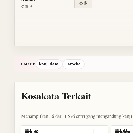
るぎ
名乗り
kanji-data
Tatoeba
SUMBER
Kosakata Terkait
Menampilkan 36 dari 1.576 entri yang mengandung kanji 
動き
動物