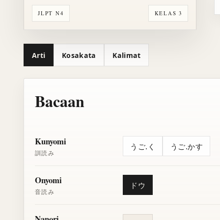
JLPT N4
KELAS 3
Arti
Kosakata
Kalimat
Bacaan
Kunyomi
うご.く
うご.かす
訓読み
Onyomi
ドウ
音読み
Nanori