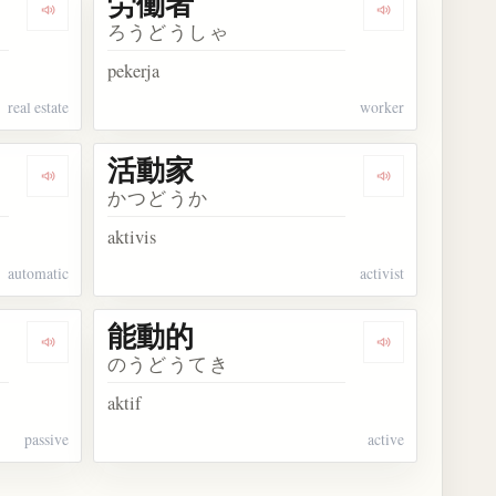
労働者
Dengarkan kosakata 不動産
Dengarkan ko
ろうどうしゃ
pekerja
real estate
worker
活動家
Dengarkan kosakata 自動的
Dengarkan ko
かつどうか
aktivis
automatic
activist
能動的
Dengarkan kosakata 受動的
Dengarkan ko
のうどうてき
aktif
passive
active