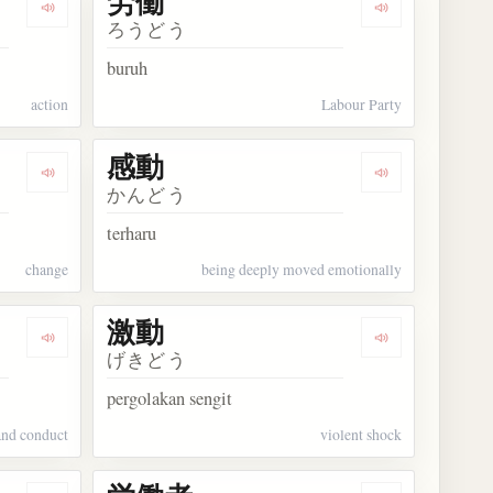
労働
Dengarkan kosakata 行動
Dengarkan kos
ろうどう
buruh
action
Labour Party
感動
Dengarkan kosakata 変動
Dengarkan kos
かんどう
terharu
change
being deeply moved emotionally
激動
Dengarkan kosakata 言動
Dengarkan kos
げきどう
pergolakan sengit
and conduct
violent shock