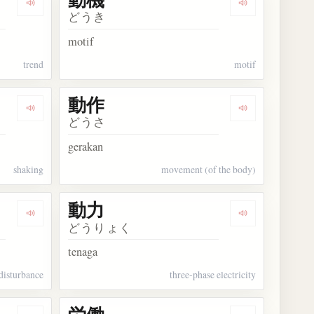
Dengarkan kosakata 動向
Dengarkan kos
どうき
motif
trend
motif
動作
Dengarkan kosakata 動揺
Dengarkan kos
どうさ
gerakan
shaking
movement (of the body)
動力
Dengarkan kosakata 動乱
Dengarkan kos
どうりょく
tenaga
disturbance
three-phase electricity