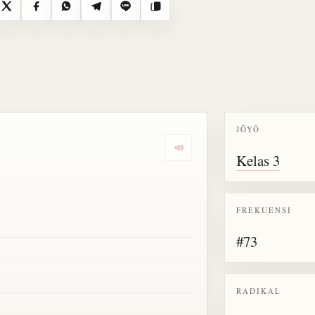
X
Facebook
WhatsApp
Telegram
Line
Salin
JŌYŌ
Dengarkan semua bacaan untu
Kelas 3
FREKUENSI
#73
RADIKAL