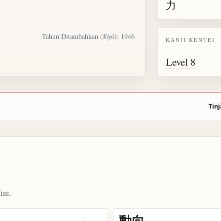
力
Tahun Ditambahkan (Jōyō): 1946
KANJI KENTEI
Level 8
Tinj
ini.
動向