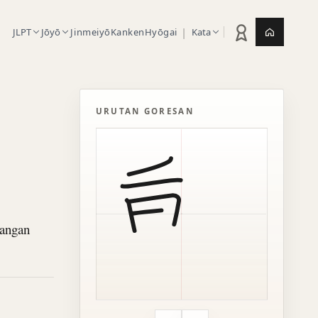
|
JLPT
Jōyō
Jinmeiyō
Kanken
Hyōgai
Kata
Statistik latihan
Jepang.or
URUTAN GORESAN
cangan