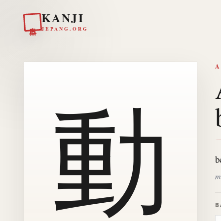
KANJI
日本
JEPANG.ORG
A
動
b
m
B