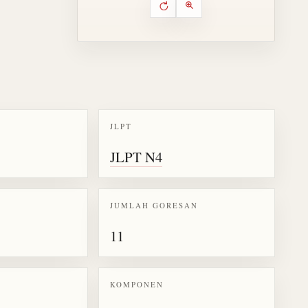
Putar ulang animasi
Kontrol animasi urutan goresa
Perbesar animasi
JLPT
k kanji 動
JLPT N4
JUMLAH GORESAN
11
KOMPONEN