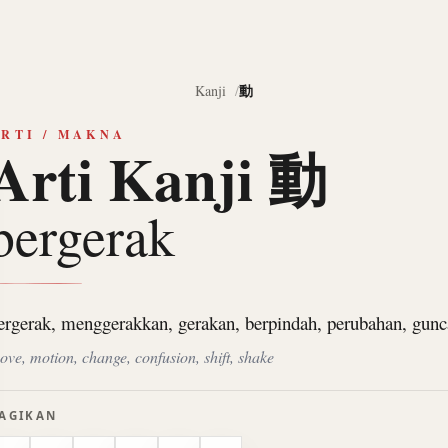
動
Kanji
RTI / MAKNA
Arti Kanji 動
bergerak
ergerak, menggerakkan, gerakan, berpindah, perubahan, gun
ove, motion, change, confusion, shift, shake
AGIKAN