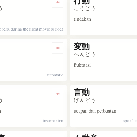
行動
kata 運動
Dengarkan kosakata 活動
う
こうどう
tindakan
 (esp. during the silent movie period)
変動
kata 移動
Dengarkan kosakata 自動
へんどう
fluktuasi
automatic
言動
kata 騒動
Dengarkan kosakata 暴動
う
げんどう
n
ucapan dan perbuatan
insurrection
speech 