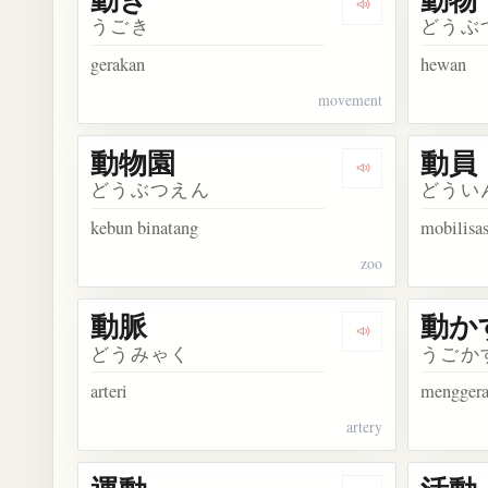
Dengarkan kosa
うごき
どうぶ
gerakan
hewan
movement
動物園
動員
Dengarkan kosa
どうぶつえん
どうい
kebun binatang
mobilisas
zoo
動脈
動か
Dengarkan kosa
どうみゃく
うごか
arteri
mengger
artery