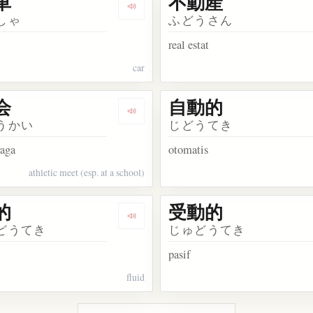
車
不動産
kata 運動場
Dengarkan kosakata 自動車
しゃ
ふどうさん
real estat
car
会
自動的
kata 機動隊
Dengarkan kosakata 運動会
うかい
じどうてき
raga
otomatis
athletic meet (esp. at a school)
的
受動的
kata 原動力
Dengarkan kosakata 流動的
どうてき
じゅどうてき
pasif
fluid