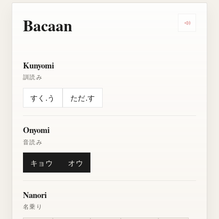
Bacaan
Dengarkan
Kunyomi
訓読み
すく.う
ただ.す
Onyomi
音読み
キョウ
オウ
Nanori
名乗り