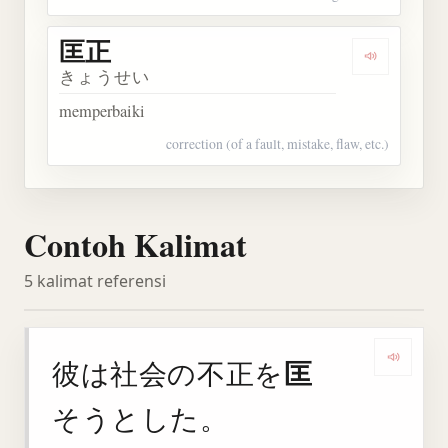
匡正
Dengarkan 
きょうせい
memperbaiki
correction (of a fault, mistake, flaw, etc.)
Contoh Kalimat
5 kalimat referensi
匡
彼は社会の不正を
Denga
そうとした。