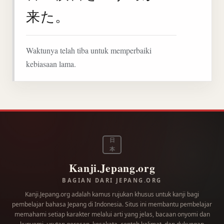
来た。
Waktunya telah tiba untuk memperbaiki
kebiasaan lama.
日
本
Kanji.Jepang.org
BAGIAN DARI JEPANG.ORG
Kanji.Jepang.org adalah kamus rujukan khusus untuk kanji bagi
pembelajar bahasa Jepang di Indonesia. Situs ini membantu pembelajar
memahami setiap karakter melalui arti yang jelas, bacaan onyomi dan