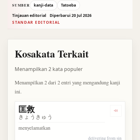
kanji-data
Tatoeba
SUMBER
Tinjauan editorial
Diperbarui 20 Jul 2026
STANDAR EDITORIAL
Kosakata Terkait
Menampilkan 2 kata populer
Menampilkan 2 dari 2 entri yang mengandung kanji
ini.
匡救
Dengarkan 
きょうきゅう
menyelamatkan
delivering from sin