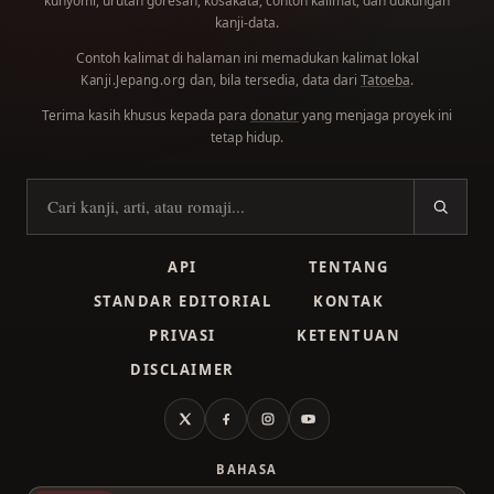
kunyomi, urutan goresan, kosakata, contoh kalimat, dan dukungan
kanji-data.
Contoh kalimat di halaman ini memadukan kalimat lokal
dan, bila tersedia, data dari
Tatoeba
.
Kanji.Jepang.org
Terima kasih khusus kepada para
donatur
yang menjaga proyek ini
tetap hidup.
Cari kanji
API
TENTANG
STANDAR EDITORIAL
KONTAK
PRIVASI
KETENTUAN
DISCLAIMER
X
Facebook
Instagram
YouTube
BAHASA