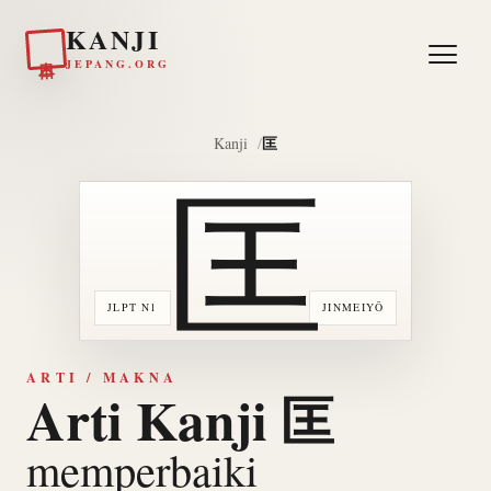
KANJI
日本
JEPANG.ORG
匡
Kanji
匡
JLPT N1
JINMEIYŌ
ARTI / MAKNA
Arti Kanji 匡
memperbaiki