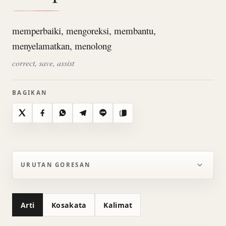
memperbaiki, mengoreksi, membantu,
menyelamatkan, menolong
correct, save, assist
BAGIKAN
X
Facebook
WhatsApp
Telegram
Line
Salin
URUTAN GORESAN
Arti
Kosakata
Kalimat