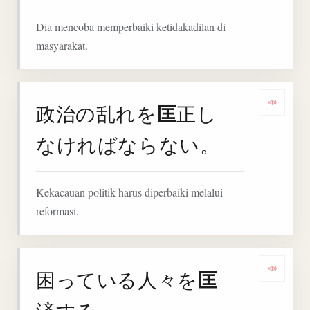
Dia mencoba memperbaiki ketidakadilan di
masyarakat.
匡
政治の乱れを
正し
Denga
なければならない。
Kekacauan politik harus diperbaiki melalui
reformasi.
匡
困っている人々を
Denga