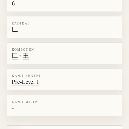
6
RADIKAL
匚
KOMPONEN
匚
•
王
KANJI KENTEI
Pre-Level 1
KANJI MIRIP
-