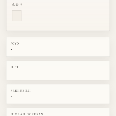
名乗り
-
JŌYŌ
-
JLPT
-
FREKUENSI
-
JUMLAH GORESAN