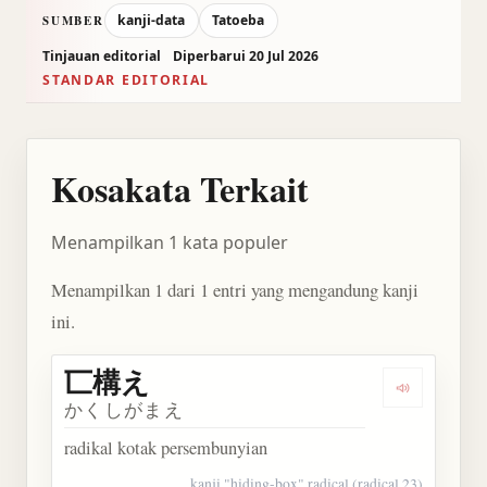
kanji-data
Tatoeba
SUMBER
Tinjauan editorial
Diperbarui 20 Jul 2026
STANDAR EDITORIAL
Kosakata Terkait
Menampilkan 1 kata populer
Menampilkan 1 dari 1 entri yang mengandung kanji
ini.
匸構え
Dengarkan
かくしがまえ
radikal kotak persembunyian
kanji "hiding-box" radical (radical 23)