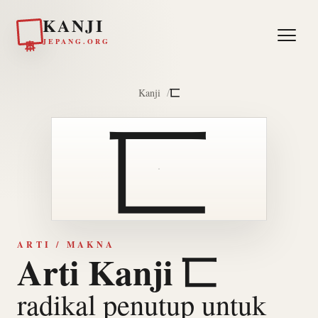
KANJI
日本
JEPANG.ORG
匸
Kanji
匸
ARTI / MAKNA
Arti Kanji 匸
radikal penutup untuk