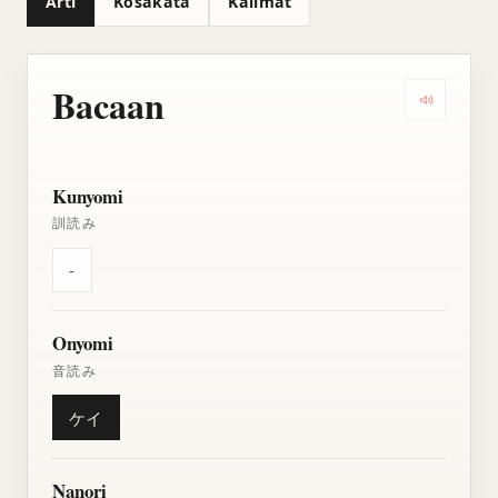
Arti
Kosakata
Kalimat
Bacaan
Dengarkan
Kunyomi
訓読み
-
Onyomi
音読み
ケイ
Nanori