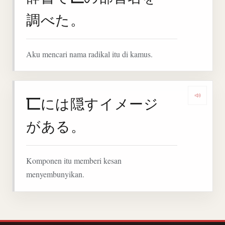
調べた。
Aku mencari nama radikal itu di kamus.
匸
には隠すイメージ
Denga
がある。
Komponen itu memberi kesan
menyembunyikan.