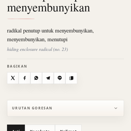
menyembunyikan
radikal penutup untuk menyembunyikan,
menyembunyikan, menutupi
hiding enclosure radical (no. 23)
BAGIKAN
X
Facebook
WhatsApp
Telegram
Line
Salin
URUTAN GORESAN