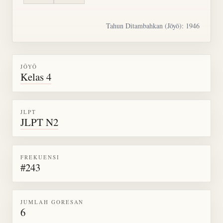
Tahun Ditambahkan (Jōyō): 1946
JŌYŌ
Kelas 4
JLPT
JLPT N2
FREKUENSI
#243
JUMLAH GORESAN
6