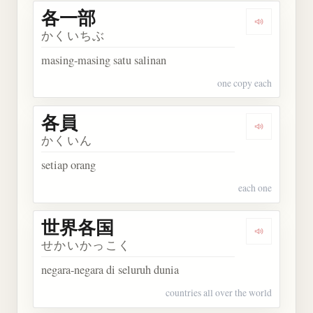
各一部
Dengarkan
かくいちぶ
masing-masing satu salinan
one copy each
各員
Dengarkan 
かくいん
setiap orang
each one
世界各国
Dengarkan
せかいかっこく
negara-negara di seluruh dunia
countries all over the world