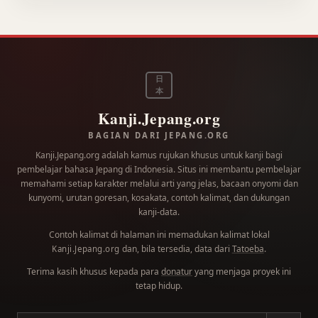
日
本
Kanji.Jepang.org
BAGIAN DARI JEPANG.ORG
Kanji.Jepang.org adalah kamus rujukan khusus untuk kanji bagi
pembelajar bahasa Jepang di Indonesia. Situs ini membantu pembelajar
memahami setiap karakter melalui arti yang jelas, bacaan onyomi dan
kunyomi, urutan goresan, kosakata, contoh kalimat, dan dukungan
kanji-data.
Contoh kalimat di halaman ini memadukan kalimat lokal
dan, bila tersedia, data dari
Tatoeba
.
Kanji.Jepang.org
Terima kasih khusus kepada para
donatur
yang menjaga proyek ini
tetap hidup.