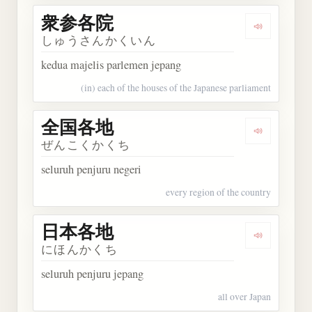
衆参各院
Dengarkan
しゅうさんかくいん
kedua majelis parlemen jepang
(in) each of the houses of the Japanese parliament
全国各地
Dengarkan
ぜんこくかくち
seluruh penjuru negeri
every region of the country
日本各地
Dengarkan
にほんかくち
seluruh penjuru jepang
all over Japan