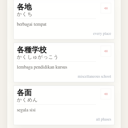
各地
Dengarkan 
かくち
berbagai tempat
every place
各種学校
Dengarkan
かくしゅがっこう
lembaga pendidikan kursus
miscellaneous school
各面
Dengarkan 
かくめん
segala sisi
all phases