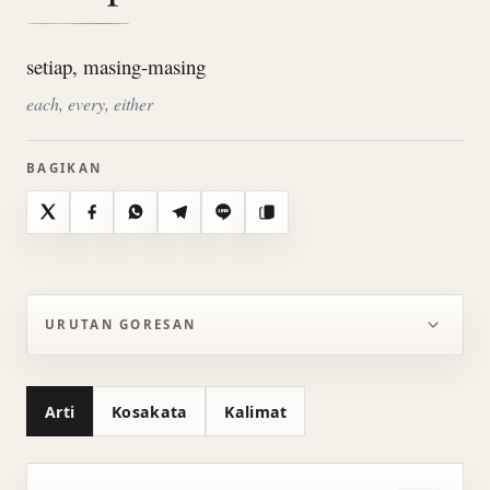
setiap, masing-masing
each, every, either
BAGIKAN
X
Facebook
WhatsApp
Telegram
Line
Salin
URUTAN GORESAN
Arti
Kosakata
Kalimat