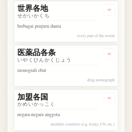
世界各地
Dengarkan
せかいかくち
berbagai penjuru dunia
every part of the world
医薬品各条
Dengarka
いやくひんかくじょう
monografi obat
drug monograph
加盟各国
Dengarkan
かめいかっこく
negara-negara anggota
member countries (e.g. treaty, UN, etc.)