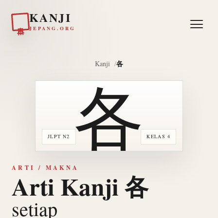
KANJI
日本
JEPANG.ORG
各
Kanji
各
JLPT N2
KELAS 4
ARTI / MAKNA
Arti Kanji 各
setiap