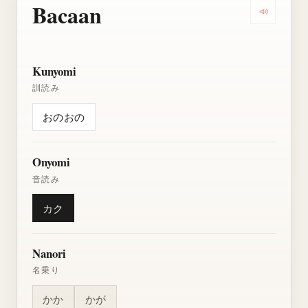
Bacaan
Dengarkan
Kunyomi
訓読み
おのおの
Onyomi
音読み
カク
Nanori
名乗り
かか
かが