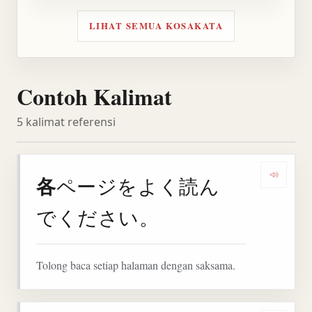
LIHAT SEMUA KOSAKATA
Contoh Kalimat
5 kalimat referensi
各
ページをよく読ん
Denga
でください。
Tolong baca setiap halaman dengan saksama.