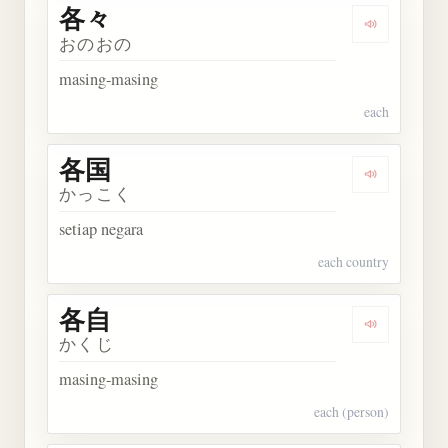
各々
Dengarkan 
おのおの
masing-masing
each
各国
Dengarkan 
かっこく
setiap negara
each country
各自
Dengarkan 
かくじ
masing-masing
each (person)