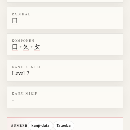
RADIKAL
口
KOMPONEN
口
•
夂
•
攵
KANJI KENTEI
Level 7
KANJI MIRIP
-
kanji-data
Tatoeba
SUMBER