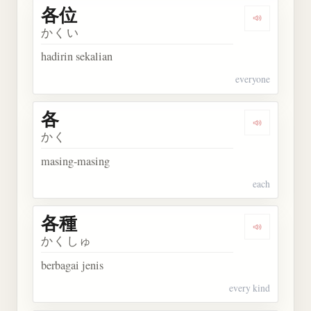
各位
Dengarkan 
かくい
hadirin sekalian
everyone
各
Dengarkan 
かく
masing-masing
each
各種
Dengarkan 
かくしゅ
berbagai jenis
every kind