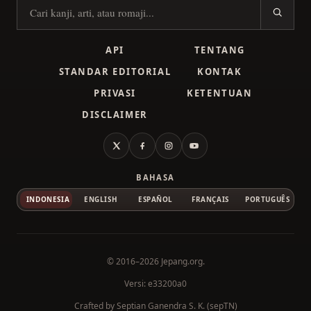
Cari kanji
API
TENTANG
STANDAR EDITORIAL
KONTAK
PRIVASI
KETENTUAN
DISCLAIMER
X
Facebook
Instagram
YouTube
BAHASA
INDONESIA
ENGLISH
ESPAÑOL
FRANÇAIS
PORTUGUÊS
© 2016–2026
Jepang.org
.
Versi: e33200a0
Crafted by
Septian Ganendra S. K. (sepTN)