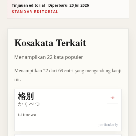
Tinjauan editorial
Diperbarui 20 Jul 2026
STANDAR EDITORIAL
Kosakata Terkait
Menampilkan 22 kata populer
Menampilkan 22 dari 69 entri yang mengandung kanji
ini.
格別
Dengarkan 
かくべつ
istimewa
particularly