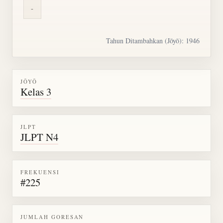
-
Tahun Ditambahkan (Jōyō): 1946
JŌYŌ
Kelas 3
JLPT
JLPT N4
FREKUENSI
#225
JUMLAH GORESAN