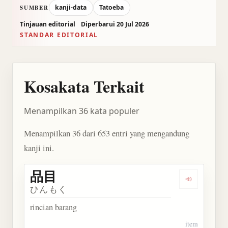
kanji-data
Tatoeba
SUMBER
Tinjauan editorial
Diperbarui 20 Jul 2026
STANDAR EDITORIAL
Kosakata Terkait
Menampilkan 36 kata populer
Menampilkan 36 dari 653 entri yang mengandung
kanji ini.
品目
Dengarkan 
ひんもく
rincian barang
item