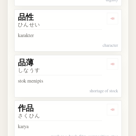
品性
Dengarkan 
ひんせい
karakter
character
品薄
Dengarkan 
しなうす
stok menipis
shortage of stock
作品
Dengarkan 
さくひん
karya