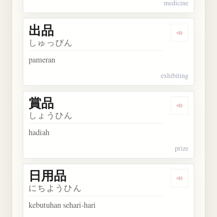
medicine
出品
Dengarkan 
しゅっぴん
pameran
exhibiting
賞品
Dengarkan 
しょうひん
hadiah
prize
日用品
Dengarkan
にちようひん
kebutuhan sehari-hari