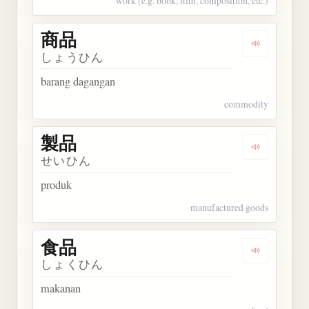
work (e.g. book, film, composition, etc.)
商品
Dengarkan 
しょうひん
barang dagangan
commodity
製品
Dengarkan 
せいひん
produk
manufactured goods
食品
Dengarkan 
しょくひん
makanan