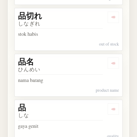
品切れ
Dengarkan
しなぎれ
stok habis
out of stock
品名
Dengarkan 
ひんめい
nama barang
product name
品
Dengarkan 
しな
gaya genit
quality