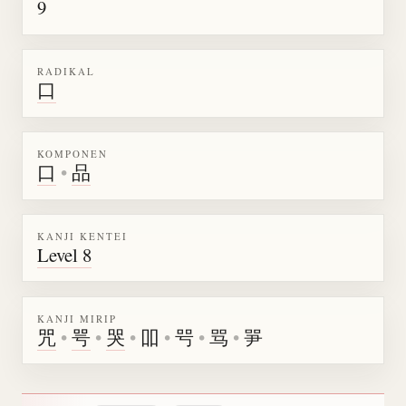
9
RADIKAL
口
KOMPONEN
口
•
品
KANJI KENTEI
Level 8
KANJI MIRIP
咒
•
咢
•
哭
•
吅
•
㕺
•
骂
•
㖐