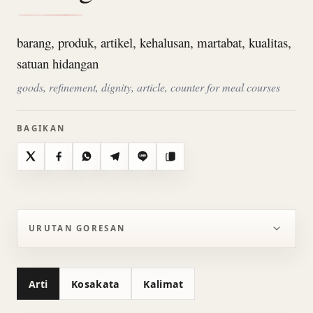
barang, produk, artikel, kehalusan, martabat, kualitas,
satuan hidangan
goods, refinement, dignity, article, counter for meal courses
BAGIKAN
X
Facebook
WhatsApp
Telegram
Line
Salin
URUTAN GORESAN
Arti
Kosakata
Kalimat