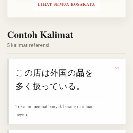
LIHAT SEMUA KOSAKATA
Contoh Kalimat
5 kalimat referensi
品
この店は外国の
を
Denga
多く扱っている。
Toko ini menjual banyak barang dari luar
negeri.