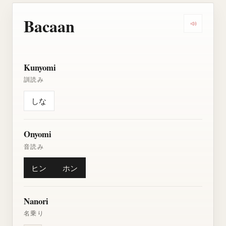
Bacaan
Dengarkan
Kunyomi
訓読み
しな
Onyomi
音読み
ヒン
ホン
Nanori
名乗り