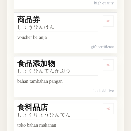
high quality
商品券
Dengarkan
しょうひんけん
voucher belanja
gift certificate
食品添加物
Dengarka
しょくひんてんかぶつ
bahan tambahan pangan
food additive
食料品店
Dengarkan
しょくりょうひんてん
toko bahan makanan