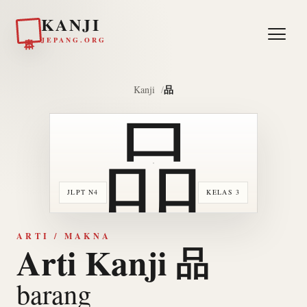
KANJI
日本
JEPANG.ORG
品
Kanji
品
JLPT N4
KELAS 3
ARTI / MAKNA
Arti Kanji 品
barang