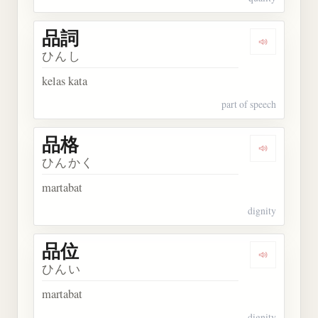
品詞
Dengarkan 
ひんし
kelas kata
part of speech
品格
Dengarkan 
ひんかく
martabat
dignity
品位
Dengarkan 
ひんい
martabat
dignity