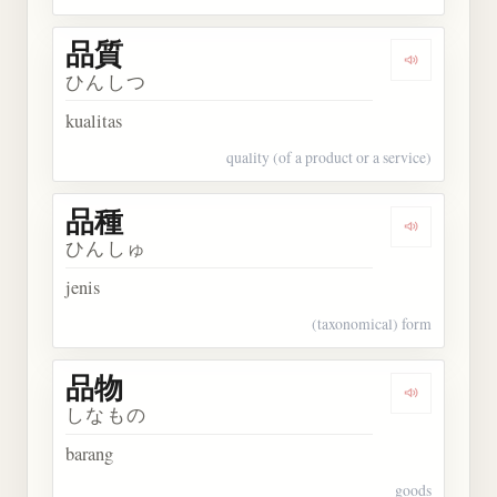
品質
Dengarkan 
ひんしつ
kualitas
quality (of a product or a service)
品種
Dengarkan 
ひんしゅ
jenis
(taxonomical) form
品物
Dengarkan 
しなもの
barang
goods