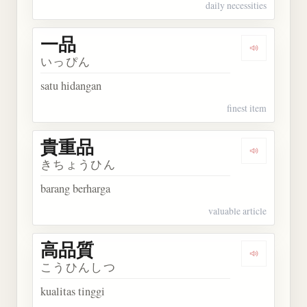
daily necessities
一品
Dengarkan 
いっぴん
satu hidangan
finest item
貴重品
Dengarkan
きちょうひん
barang berharga
valuable article
高品質
Dengarkan
こうひんしつ
kualitas tinggi