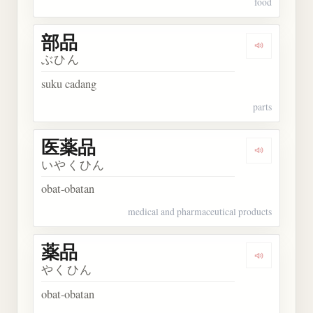
food
部品
Dengarkan 
ぶひん
suku cadang
parts
医薬品
Dengarkan
いやくひん
obat-obatan
medical and pharmaceutical products
薬品
Dengarkan 
やくひん
obat-obatan