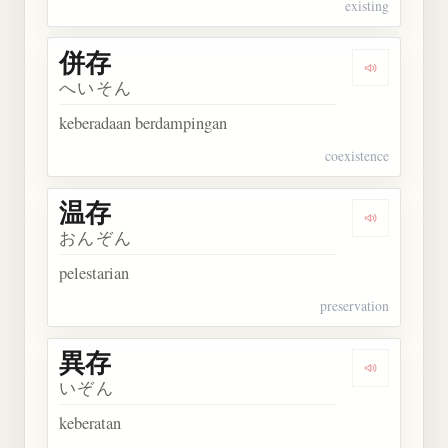
existing
併存
Dengarkan 
へいそん
keberadaan berdampingan
coexistence
温存
Dengarkan 
おんぞん
pelestarian
preservation
異存
Dengarkan 
いぞん
keberatan