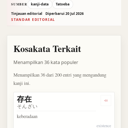
kanji-data
Tatoeba
SUMBER
Tinjauan editorial
Diperbarui 20 Jul 2026
STANDAR EDITORIAL
Kosakata Terkait
Menampilkan 36 kata populer
Menampilkan 36 dari 200 entri yang mengandung
kanji ini.
存在
Dengarkan 
そんざい
keberadaan
existence