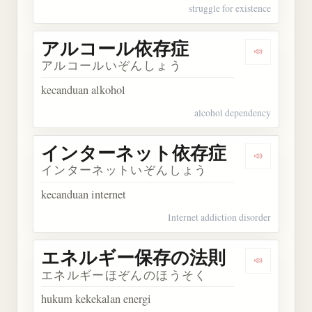
struggle for existence
アルコール依存症
Dengarka
アルコールいぞんしょう
kecanduan alkohol
alcohol dependency
インターネット依存症
Dengark
インターネットいぞんしょう
kecanduan internet
Internet addiction disorder
エネルギー保存の法則
Dengark
エネルギーほぞんのほうそく
hukum kekekalan energi