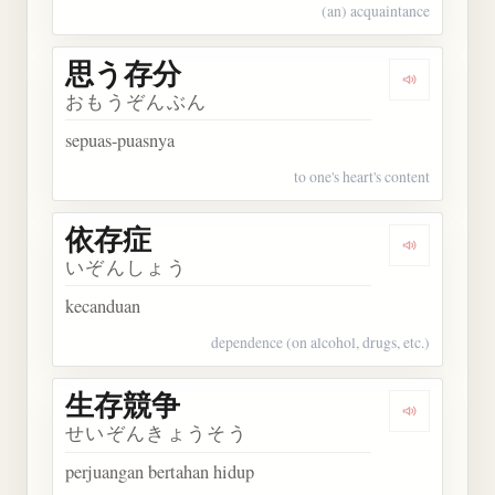
(an) acquaintance
思う存分
Dengarkan
おもうぞんぶん
sepuas-puasnya
to one's heart's content
依存症
Dengarkan
いぞんしょう
kecanduan
dependence (on alcohol, drugs, etc.)
生存競争
Dengarkan
せいぞんきょうそう
perjuangan bertahan hidup