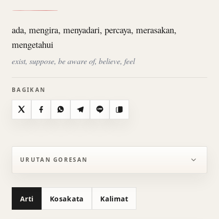
ada, mengira, menyadari, percaya, merasakan,
mengetahui
exist, suppose, be aware of, believe, feel
BAGIKAN
X
Facebook
WhatsApp
Telegram
Line
Salin
URUTAN GORESAN
Arti
Kosakata
Kalimat