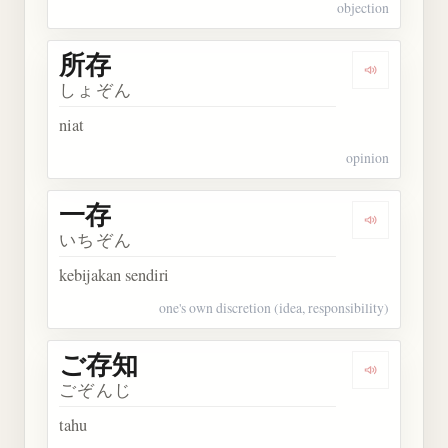
objection
所存
Dengarkan 
しょぞん
niat
opinion
一存
Dengarkan 
いちぞん
kebijakan sendiri
one's own discretion (idea, responsibility)
ご存知
Dengarkan
ごぞんじ
tahu