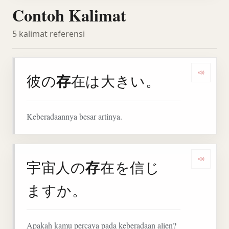
Contoh Kalimat
5 kalimat referensi
存
彼の
在は大きい。
Denga
Keberadaannya besar artinya.
存
宇宙人の
在を信じ
Denga
ますか。
Apakah kamu percaya pada keberadaan alien?