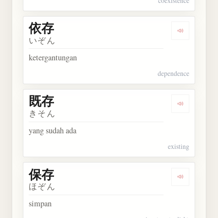
coexistence
依存
Dengarkan 
いぞん
ketergantungan
dependence
既存
Dengarkan 
きそん
yang sudah ada
existing
保存
Dengarkan 
ほぞん
simpan