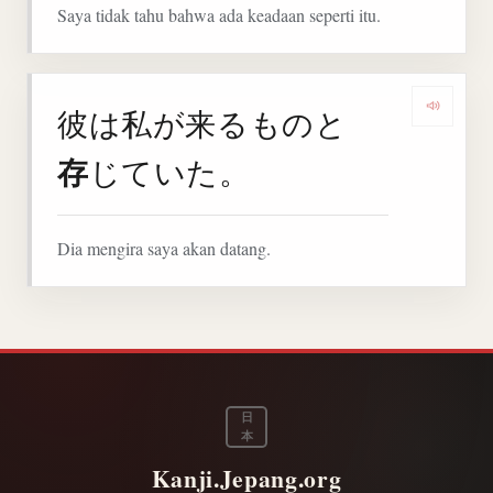
Saya tidak tahu bahwa ada keadaan seperti itu.
彼は私が来るものと
Denga
存
じていた。
Dia mengira saya akan datang.
日
本
Kanji.Jepang.org