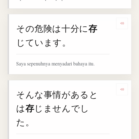
存
その危険は十分に
Denga
じています。
Saya sepenuhnya menyadari bahaya itu.
そんな事情があると
Deng
存
は
じませんでし
た。