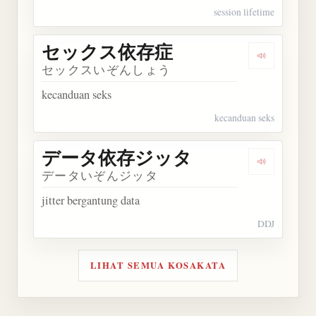
session lifetime
セックス依存症
Dengarka
セックスいぞんしょう
kecanduan seks
kecanduan seks
データ依存ジッタ
Dengarka
データいぞんジッタ
jitter bergantung data
DDJ
LIHAT SEMUA KOSAKATA