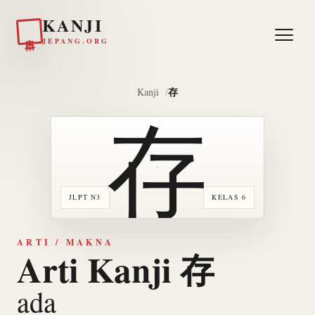
KANJI
日本
JEPANG.ORG
存
Kanji
存
JLPT N3
KELAS 6
ARTI / MAKNA
Arti Kanji 存
ada