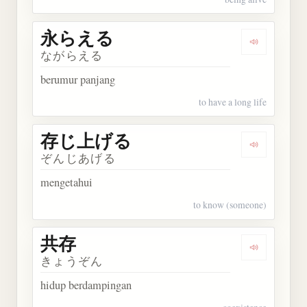
永らえる
Dengarkan
ながらえる
berumur panjang
to have a long life
存じ上げる
Dengarka
ぞんじあげる
mengetahui
to know (someone)
共存
Dengarkan 
きょうぞん
hidup berdampingan