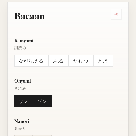
Bacaan
Dengarkan
Kunyomi
訓読み
ながら.える
あ.る
たも.つ
と.う
Onyomi
音読み
ソン
ゾン
Nanori
名乗り