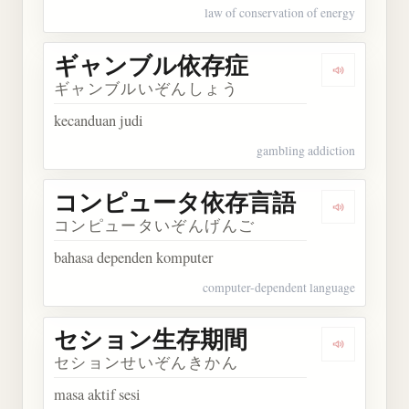
law of conservation of energy
ギャンブル依存症
Dengarka
ギャンブルいぞんしょう
kecanduan judi
gambling addiction
コンピュータ依存言語
Dengark
コンピュータいぞんげんご
bahasa dependen komputer
computer-dependent language
セション生存期間
Dengarka
セションせいぞんきかん
masa aktif sesi