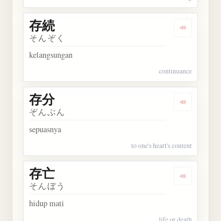
存続
Dengarkan 
そんぞく
kelangsungan
continuance
存分
Dengarkan 
ぞんぶん
sepuasnya
to one's heart's content
存亡
Dengarkan 
そんぼう
hidup mati
life or death