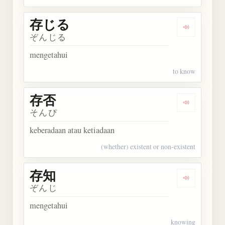
存じる
Dengarkan
ぞんじる
mengetahui
to know
存否
Dengarkan 
そんぴ
keberadaan atau ketiadaan
(whether) existent or non-existent
存知
Dengarkan 
ぞんじ
mengetahui
knowing