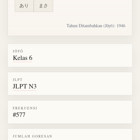
あり
まさ
Tahun Ditambahkan (Jōyō): 1946
JŌYŌ
Kelas 6
JLPT
JLPT N3
FREKUENSI
#577
JUMLAH GORESAN