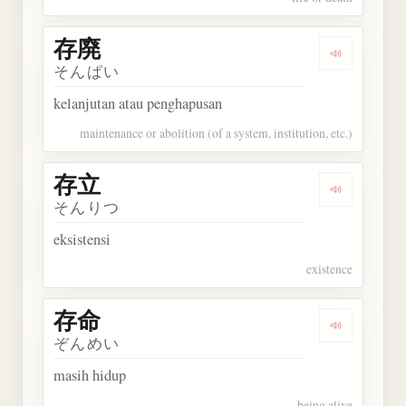
存廃
Dengarkan 
そんぱい
kelanjutan atau penghapusan
maintenance or abolition (of a system, institution, etc.)
存立
Dengarkan 
そんりつ
eksistensi
existence
存命
Dengarkan 
ぞんめい
masih hidup
being alive