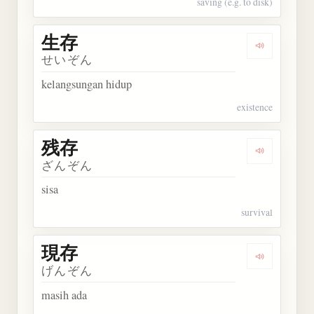
saving (e.g. to disk)
生存
Dengarkan 
せいぞん
kelangsungan hidup
existence
残存
Dengarkan 
ざんぞん
sisa
survival
現存
Dengarkan 
げんぞん
masih ada