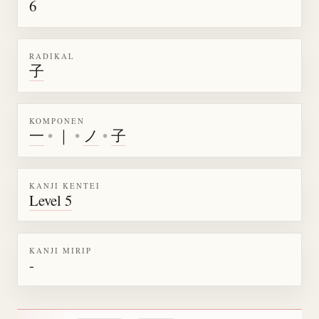
6
RADIKAL
子
KOMPONEN
一
•
｜
•
ノ
•
子
KANJI KENTEI
Level 5
KANJI MIRIP
-