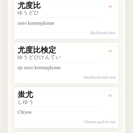
尤度比
Dengarkan
ゆうどひ
rasio kemungkinan
likelihood ratio
尤度比検定
Dengarka
ゆうどひけんてい
uji rasio kemungkinan
likelihood ratio test
蚩尤
Dengarkan 
しゆう
Chiyou
Chinese god of war