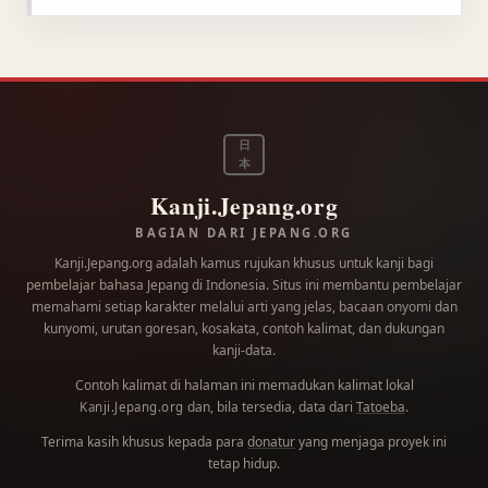
日
本
Kanji.Jepang.org
BAGIAN DARI JEPANG.ORG
Kanji.Jepang.org adalah kamus rujukan khusus untuk kanji bagi
pembelajar bahasa Jepang di Indonesia. Situs ini membantu pembelajar
memahami setiap karakter melalui arti yang jelas, bacaan onyomi dan
kunyomi, urutan goresan, kosakata, contoh kalimat, dan dukungan
kanji-data.
Contoh kalimat di halaman ini memadukan kalimat lokal
dan, bila tersedia, data dari
Tatoeba
.
Kanji.Jepang.org
Terima kasih khusus kepada para
donatur
yang menjaga proyek ini
tetap hidup.