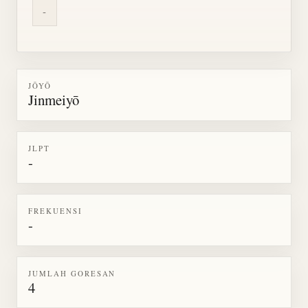
-
JŌYŌ
Jinmeiyō
JLPT
-
FREKUENSI
-
JUMLAH GORESAN
4