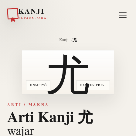
KANJI
日本
JEPANG.ORG
尤
Kanji
尤
JINMEIYŌ
KANKEN PRE-1
ARTI / MAKNA
Arti Kanji 尤
wajar