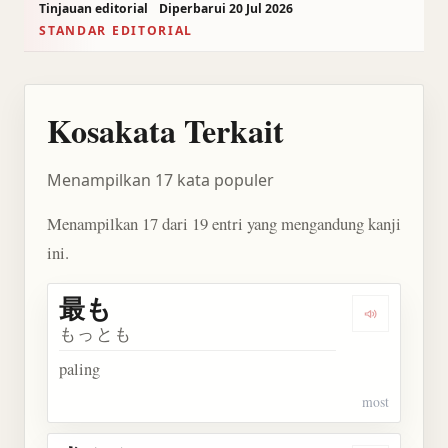
Tinjauan editorial
Diperbarui 20 Jul 2026
STANDAR EDITORIAL
Kosakata Terkait
Menampilkan 17 kata populer
Menampilkan 17 dari 19 entri yang mengandung kanji
ini.
最も
Dengarkan 
もっとも
paling
most