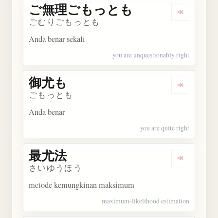
ご無理ごもっとも
Dengarka
ごむりごもっとも
Anda benar sekali
you are unquestionably right
御尤も
Dengarkan
ごもっとも
Anda benar
you are quite right
最尤法
Dengarkan
さいゆうほう
metode kemungkinan maksimum
maximum-likelihood estimation