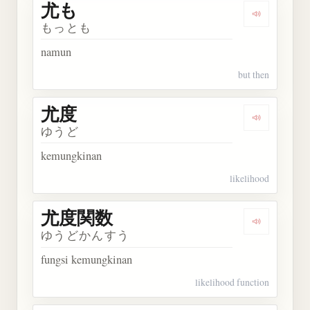
尤も
Dengarkan 
もっとも
namun
but then
尤度
Dengarkan 
ゆうど
kemungkinan
likelihood
尤度関数
Dengarkan
ゆうどかんすう
fungsi kemungkinan
likelihood function