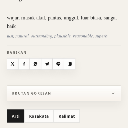
wajar, masuk akal, pantas, unggul, luar biasa, sangat
baik
just, natural, outstanding, plausible, reasonable, superb
BAGIKAN
X
Facebook
WhatsApp
Telegram
Line
Salin
URUTAN GORESAN
Arti
Kosakata
Kalimat