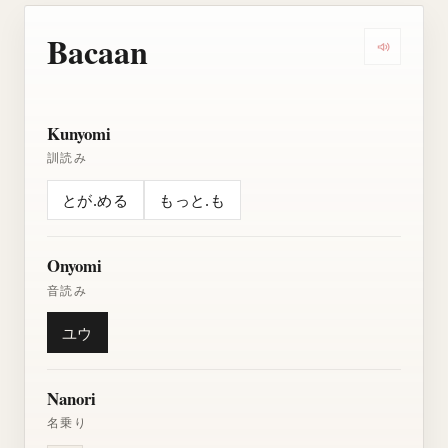
Bacaan
Dengarkan
Kunyomi
訓読み
とが.める
もっと.も
Onyomi
音読み
ユウ
Nanori
名乗り