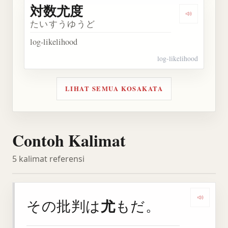
対数尤度
Dengarkan
たいすうゆうど
log-likelihood
log-likelihood
LIHAT SEMUA KOSAKATA
Contoh Kalimat
5 kalimat referensi
尤
その批判は
もだ。
Denga