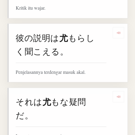
Kritik itu wajar.
尤
彼の説明は
もらし
Denga
く聞こえる。
Penjelasannya terdengar masuk akal.
尤
それは
もな疑問
Denga
だ。