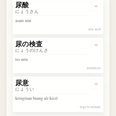
尿酸
Dengarkan 
にょうさん
asam urat
uric acid
尿の検査
Dengarkan
にょうのけんさ
tes urin
urinalysis
尿意
Dengarkan 
にょうい
keinginan buang air kecil
urge to urinate