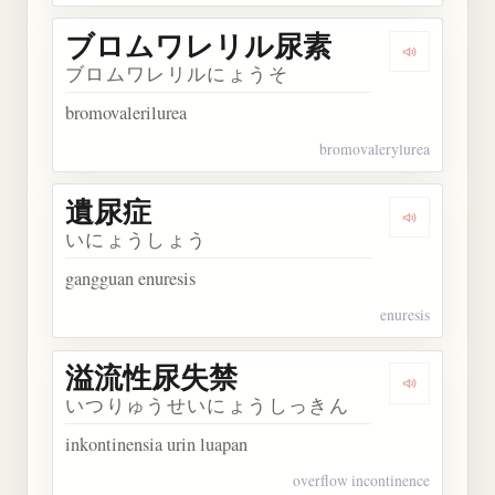
ブロムワレリル尿素
Dengark
ブロムワレリルにょうそ
bromovalerilurea
bromovalerylurea
遺尿症
Dengarkan
いにょうしょう
gangguan enuresis
enuresis
溢流性尿失禁
Dengarka
いつりゅうせいにょうしっきん
inkontinensia urin luapan
overflow incontinence