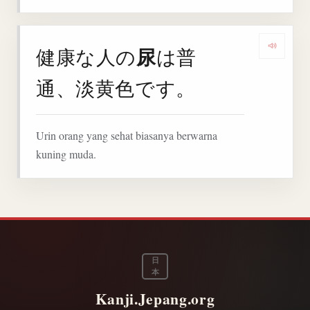
尿
健康な人の
は普
Denga
通、淡黄色です。
Urin orang yang sehat biasanya berwarna
kuning muda.
日
本
Kanji.Jepang.org