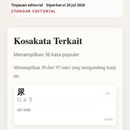
Tinjauan editorial
Diperbarui 20 Jul 2026
STANDAR EDITORIAL
Kosakata Terkait
Menampilkan 36 kata populer
Menampilkan 36 dari 97 entri yang mengandung kanji
ini.
尿
Dengarkan 
にょう
air seni
urine