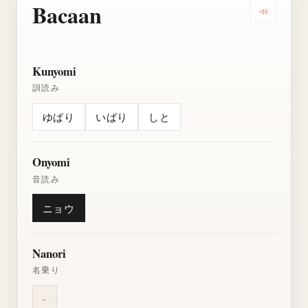
Bacaan
Dengarkan
Kunyomi
訓読み
ゆばり
いばり
しと
Onyomi
音読み
ニョウ
Nanori
名乗り
-