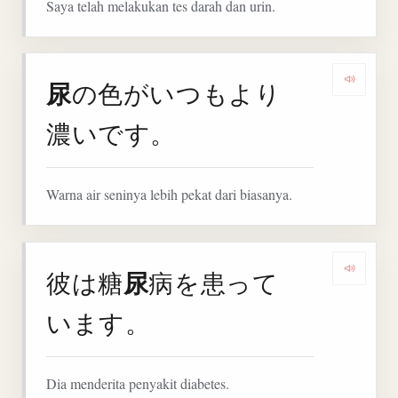
Saya telah melakukan tes darah dan urin.
尿
の色がいつもより
Denga
濃いです。
Warna air seninya lebih pekat dari biasanya.
尿
彼は糖
病を患って
Denga
います。
Dia menderita penyakit diabetes.