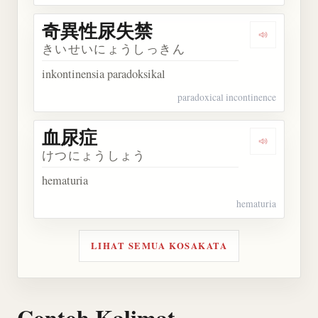
奇異性尿失禁
Dengarka
きいせいにょうしっきん
inkontinensia paradoksikal
paradoxical incontinence
血尿症
Dengarkan
けつにょうしょう
hematuria
hematuria
LIHAT SEMUA KOSAKATA
Contoh Kalimat