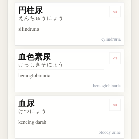
円柱尿
Dengarkan
えんちゅうにょう
silindruria
cylindruria
血色素尿
Dengarkan
けっしきそにょう
hemoglobinuria
hemoglobinuria
血尿
Dengarkan 
けつにょう
kencing darah
bloody urine