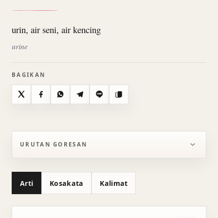
urin, air seni, air kencing
urine
BAGIKAN
X
Facebook
WhatsApp
Telegram
Line
Salin
URUTAN GORESAN
Arti
Kosakata
Kalimat