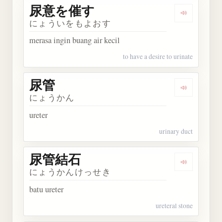
尿意を催す
Dengarka
にょういをもよおす
merasa ingin buang air kecil
to have a desire to urinate
尿管
Dengarkan 
にょうかん
ureter
urinary duct
尿管結石
Dengarkan
にょうかんけっせき
batu ureter
ureteral stone