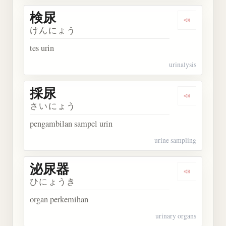
検尿
Dengarkan 
けんにょう
tes urin
urinalysis
採尿
Dengarkan 
さいにょう
pengambilan sampel urin
urine sampling
泌尿器
Dengarkan
ひにょうき
organ perkemihan
urinary organs