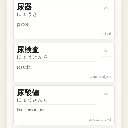
尿器
Dengarkan 
にょうき
pispot
urinal
尿検査
Dengarkan
にょうけんさ
tes urin
urine analysis
尿酸値
Dengarkan
にょうさんち
kadar asam urat
uric acid level