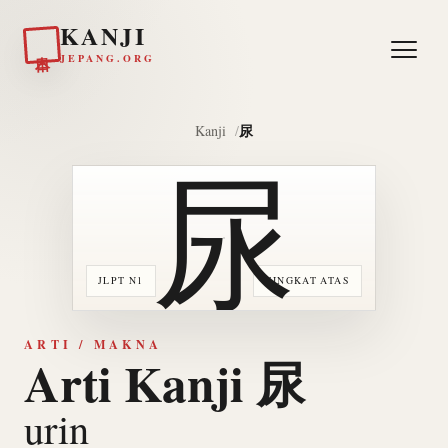
KANJI
日本
JEPANG.ORG
尿
Kanji
尿
JLPT N1
TINGKAT ATAS
ARTI / MAKNA
Arti Kanji 尿
urin