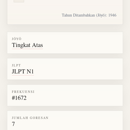
Tahun Ditambahkan (Jōyō): 1946
JŌYŌ
Tingkat Atas
JLPT
JLPT N1
FREKUENSI
#1672
JUMLAH GORESAN
7