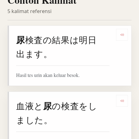
5 kalimat referensi
尿
検査の結果は明日
Denga
出ます。
Hasil tes urin akan keluar besok.
尿
血液と
の検査をし
Denga
ました。