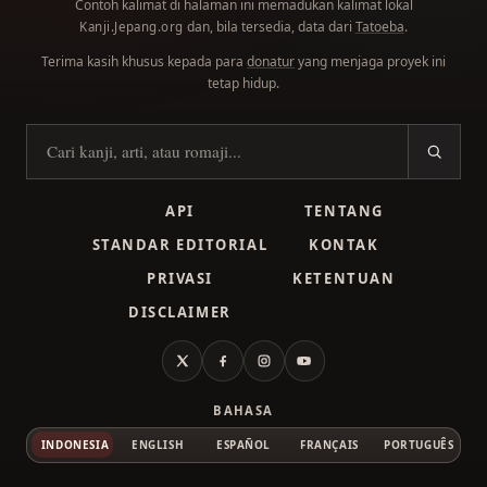
Contoh kalimat di halaman ini memadukan kalimat lokal
dan, bila tersedia, data dari
Tatoeba
.
Kanji.Jepang.org
Terima kasih khusus kepada para
donatur
yang menjaga proyek ini
tetap hidup.
Cari kanji
API
TENTANG
STANDAR EDITORIAL
KONTAK
PRIVASI
KETENTUAN
DISCLAIMER
X
Facebook
Instagram
YouTube
BAHASA
INDONESIA
ENGLISH
ESPAÑOL
FRANÇAIS
PORTUGUÊS