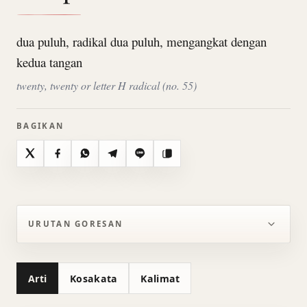
dua puluh, radikal dua puluh, mengangkat dengan
kedua tangan
twenty, twenty or letter H radical (no. 55)
BAGIKAN
X
Facebook
WhatsApp
Telegram
Line
Salin
URUTAN GORESAN
Arti
Kosakata
Kalimat