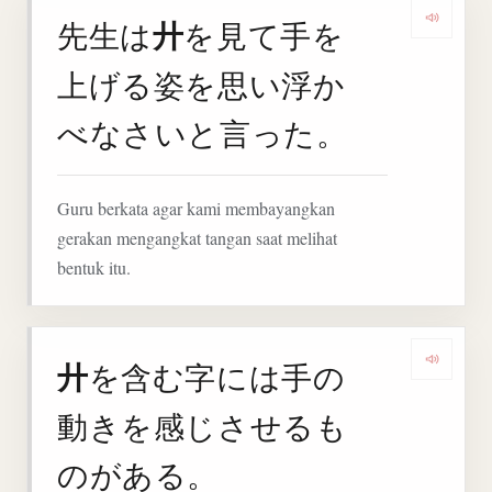
廾
先生は
を見て手を
Deng
上げる姿を思い浮か
べなさいと言った。
Guru berkata agar kami membayangkan
gerakan mengangkat tangan saat melihat
bentuk itu.
廾
を含む字には手の
Deng
動きを感じさせるも
のがある。