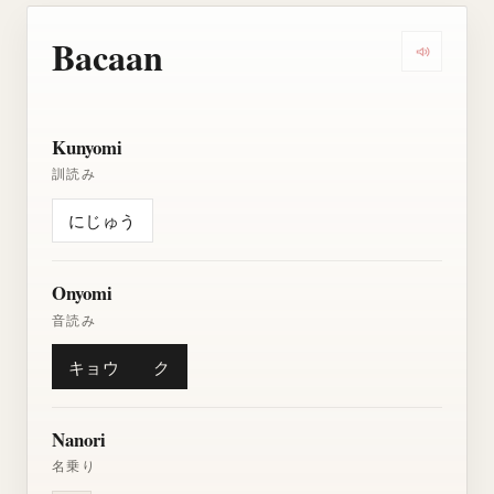
Bacaan
Dengarkan
Kunyomi
訓読み
にじゅう
Onyomi
音読み
キョウ
ク
Nanori
名乗り