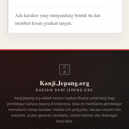
Ada karakter yang mengandung bentuk itu dan
memberi kesan gerakan tangan.
日
本
Kanji.Jepang.org
BAGIAN DARI JEPANG.ORG
Kanji.Jepang.org adalah kamus rujukan khusus untuk kanji bagi
pembelajar bahasa Jepang di Indonesia. Situs ini membantu pembelajar
memahami setiap karakter melalui arti yang jelas, bacaan onyomi dan
kunyomi, urutan goresan, kosakata, contoh kalimat, dan dukungan
kanji-data.