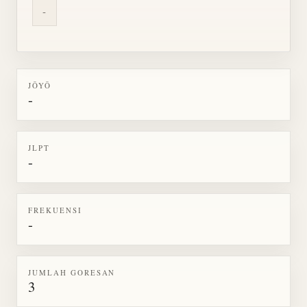
-
JŌYŌ
-
JLPT
-
FREKUENSI
-
JUMLAH GORESAN
3