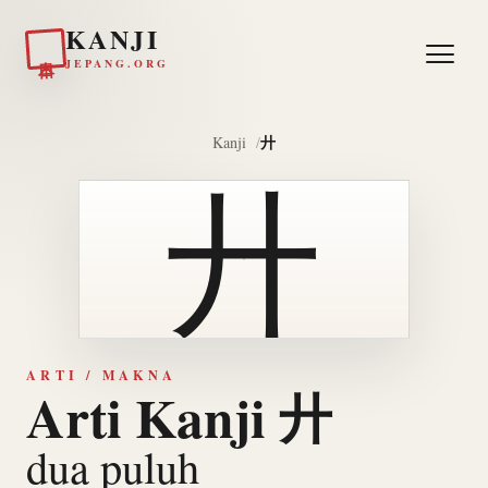
KANJI
日本
JEPANG.ORG
廾
Kanji
廾
ARTI / MAKNA
Arti Kanji 廾
dua puluh