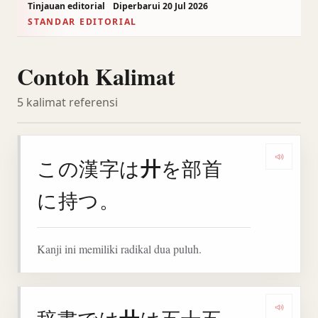
Tinjauan editorial
Diperbarui 20 Jul 2026
STANDAR EDITORIAL
Contoh Kalimat
5 kalimat referensi
廾
この漢字は
を部首
Denga
に持つ。
Kanji ini memiliki radikal dua puluh.
Denga