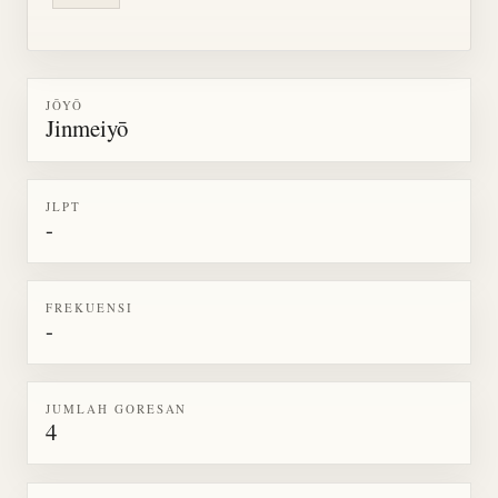
JŌYŌ
Jinmeiyō
JLPT
-
FREKUENSI
-
JUMLAH GORESAN
4