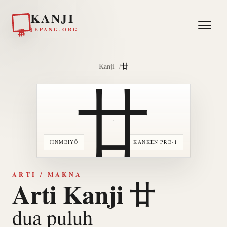
KANJI
日本
JEPANG.ORG
廿
Kanji
廿
JINMEIYŌ
KANKEN PRE-1
ARTI / MAKNA
Arti Kanji 廿
dua puluh