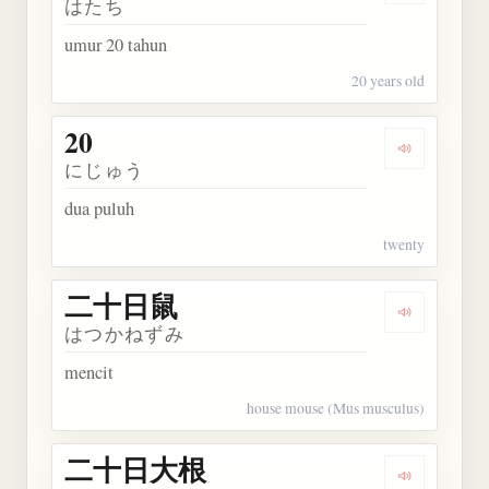
はたち
umur 20 tahun
20 years old
20
Dengarkan k
にじゅう
dua puluh
twenty
二十日鼠
Dengarkan
はつかねずみ
mencit
house mouse (Mus musculus)
二十日大根
Dengarka