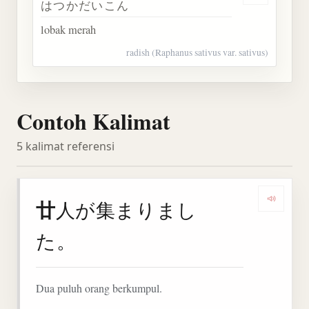
はつかだいこん
lobak merah
radish (Raphanus sativus var. sativus)
Contoh Kalimat
5 kalimat referensi
廿
人が集まりまし
Denga
た。
Dua puluh orang berkumpul.