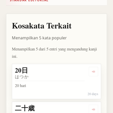
STANDAR EDITORIAL
Kosakata Terkait
Menampilkan 5 kata populer
Menampilkan 5 dari 5 entri yang mengandung kanji
ini.
20日
Dengarkan 
はつか
20 hari
20 days
二十歳
Dengarkan