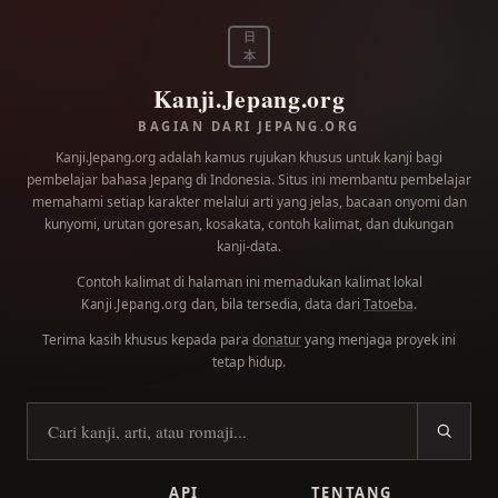
日
本
Kanji.Jepang.org
BAGIAN DARI JEPANG.ORG
Kanji.Jepang.org adalah kamus rujukan khusus untuk kanji bagi
pembelajar bahasa Jepang di Indonesia. Situs ini membantu pembelajar
memahami setiap karakter melalui arti yang jelas, bacaan onyomi dan
kunyomi, urutan goresan, kosakata, contoh kalimat, dan dukungan
kanji-data.
Contoh kalimat di halaman ini memadukan kalimat lokal
dan, bila tersedia, data dari
Tatoeba
.
Kanji.Jepang.org
Terima kasih khusus kepada para
donatur
yang menjaga proyek ini
tetap hidup.
Cari kanji
API
TENTANG