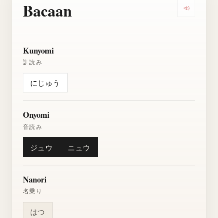
Bacaan
Dengarkan
Kunyomi
訓読み
にじゅう
Onyomi
音読み
ジュウ
ニュウ
Nanori
名乗り
はつ