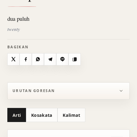
dua puluh
twenty
BAGIKAN
X
Facebook
WhatsApp
Telegram
Line
Salin
URUTAN GORESAN
Arti
Kosakata
Kalimat