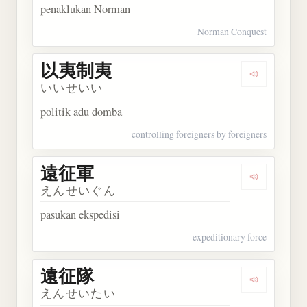
penaklukan Norman
Norman Conquest
以夷制夷
Dengarkan
いいせいい
politik adu domba
controlling foreigners by foreigners
遠征軍
Dengarkan
えんせいぐん
pasukan ekspedisi
expeditionary force
遠征隊
Dengarkan
えんせいたい