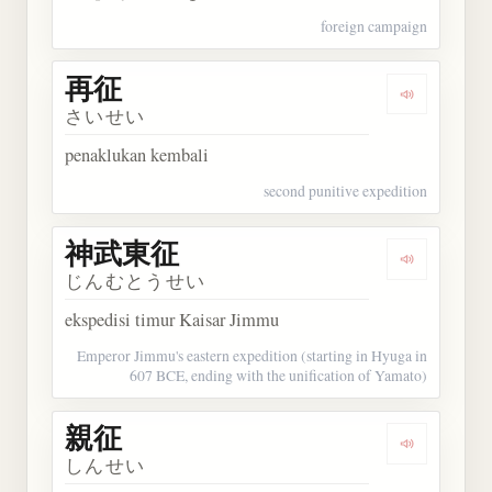
foreign campaign
再征
Dengarkan 
さいせい
penaklukan kembali
second punitive expedition
神武東征
Dengarkan
じんむとうせい
ekspedisi timur Kaisar Jimmu
Emperor Jimmu's eastern expedition (starting in Hyuga in
607 BCE, ending with the unification of Yamato)
親征
Dengarkan 
しんせい