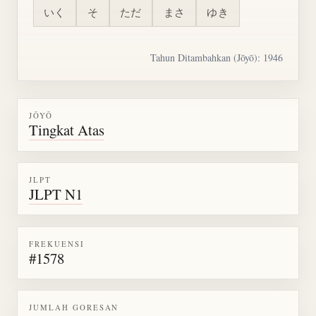
いく
そ
ただ
まさ
ゆき
Tahun Ditambahkan (Jōyō): 1946
JŌYŌ
Tingkat Atas
JLPT
JLPT N1
FREKUENSI
#1578
JUMLAH GORESAN