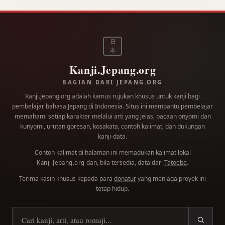
日
本
Kanji.Jepang.org
BAGIAN DARI JEPANG.ORG
Kanji.Jepang.org adalah kamus rujukan khusus untuk kanji bagi
pembelajar bahasa Jepang di Indonesia. Situs ini membantu pembelajar
memahami setiap karakter melalui arti yang jelas, bacaan onyomi dan
kunyomi, urutan goresan, kosakata, contoh kalimat, dan dukungan
kanji-data.
Contoh kalimat di halaman ini memadukan kalimat lokal
dan, bila tersedia, data dari
Tatoeba
.
Kanji.Jepang.org
Terima kasih khusus kepada para
donatur
yang menjaga proyek ini
tetap hidup.
Cari kanji