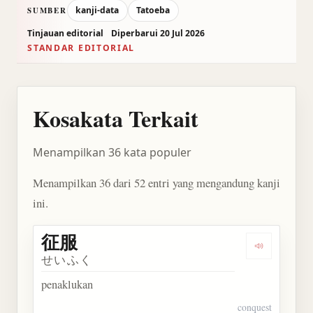
kanji-data
Tatoeba
SUMBER
Tinjauan editorial
Diperbarui 20 Jul 2026
STANDAR EDITORIAL
Kosakata Terkait
Menampilkan 36 kata populer
Menampilkan 36 dari 52 entri yang mengandung kanji
ini.
征服
Dengarkan 
せいふく
penaklukan
conquest