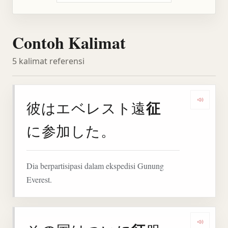
Contoh Kalimat
5 kalimat referensi
征
彼はエベレスト遠
Denga
に参加した。
Dia berpartisipasi dalam ekspedisi Gunung
Everest.
Denga