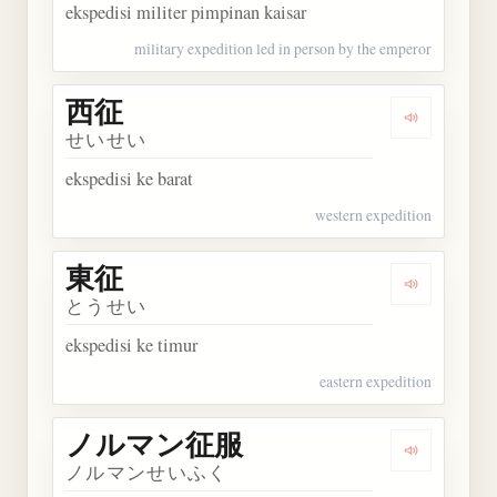
ekspedisi militer pimpinan kaisar
military expedition led in person by the emperor
西征
Dengarkan 
せいせい
ekspedisi ke barat
western expedition
東征
Dengarkan 
とうせい
ekspedisi ke timur
eastern expedition
ノルマン征服
Dengarka
ノルマンせいふく