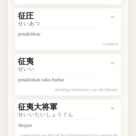
征圧
Dengarkan 
せいあつ
penaklukan
conquest
征夷
Dengarkan 
せいい
penaklukan suku barbar
defeating barbarians (esp. the Emishi)
征夷大将軍
Dengarka
せいいたいしょうぐん
shogun
commander-in-chief of the expeditionary force against the