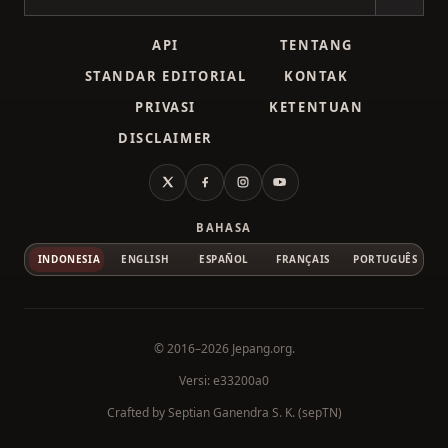
API
TENTANG
STANDAR EDITORIAL
KONTAK
PRIVASI
KETENTUAN
DISCLAIMER
X
Facebook
Instagram
YouTube
BAHASA
INDONESIA
ENGLISH
ESPAÑOL
FRANÇAIS
PORTUGUÊS
© 2016–2026
Jepang.org
.
Versi: e33200a0
Crafted by
Septian Ganendra S. K. (sepTN)