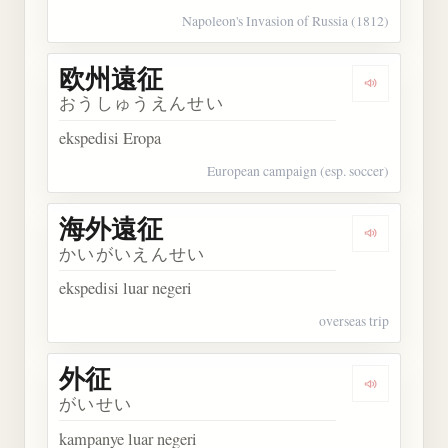
Napoleon's Invasion of Russia (1812)
欧州遠征
Dengarkan
おうしゅうえんせい
ekspedisi Eropa
European campaign (esp. soccer)
海外遠征
Dengarkan
かいがいえんせい
ekspedisi luar negeri
overseas trip
外征
Dengarkan 
がいせい
kampanye luar negeri