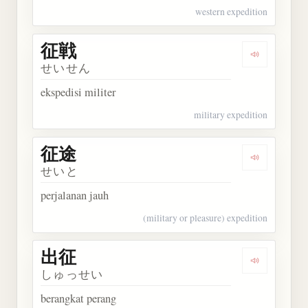
western expedition
征戦
Dengarkan 
せいせん
ekspedisi militer
military expedition
征途
Dengarkan 
せいと
perjalanan jauh
(military or pleasure) expedition
出征
Dengarkan 
しゅっせい
berangkat perang