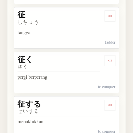
征
Dengarkan 
しちょう
tangga
ladder
征く
Dengarkan 
ゆく
pergi berperang
to conquer
征する
Dengarkan
せいする
menaklukkan
to conquer