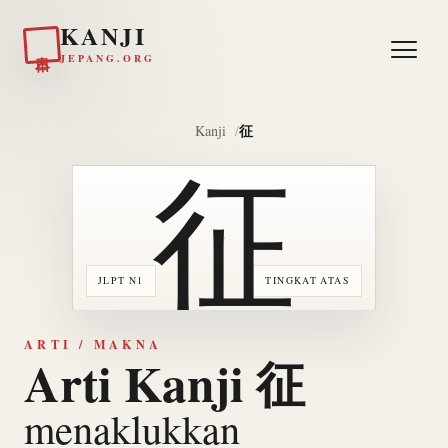
KANJI
日本
JEPANG.ORG
征
Kanji
征
JLPT N1
TINGKAT ATAS
ARTI / MAKNA
Arti Kanji 征
menaklukkan