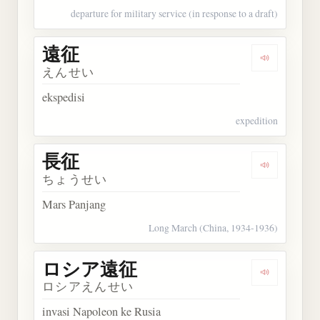
departure for military service (in response to a draft)
遠征
Dengarkan 
えんせい
ekspedisi
expedition
長征
Dengarkan 
ちょうせい
Mars Panjang
Long March (China, 1934-1936)
ロシア遠征
Dengarka
ロシアえんせい
invasi Napoleon ke Rusia