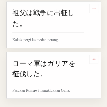
征
祖父は戦争に出
し
Denga
た。
Kakek pergi ke medan perang.
ローマ軍はガリアを
Denga
征
伐した。
Pasukan Romawi menaklukkan Galia.