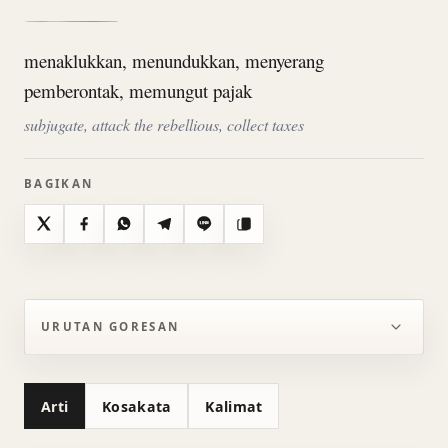
menaklukkan, menundukkan, menyerang
pemberontak, memungut pajak
subjugate, attack the rebellious, collect taxes
BAGIKAN
X
Facebook
WhatsApp
Telegram
Line
Salin
URUTAN GORESAN
Arti
Kosakata
Kalimat