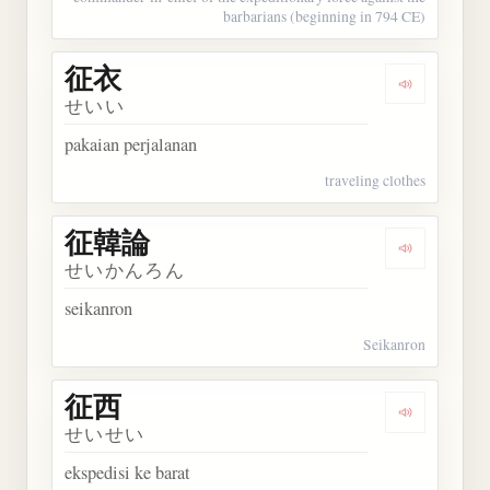
barbarians (beginning in 794 CE)
征衣
Dengarkan 
せいい
pakaian perjalanan
traveling clothes
征韓論
Dengarkan
せいかんろん
seikanron
Seikanron
征西
Dengarkan 
せいせい
ekspedisi ke barat