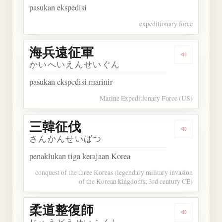
pasukan ekspedisi
expeditionary force
海兵遠征軍
Dengarka
かいへいえんせいぐん
pasukan ekspedisi marinir
Marine Expeditionary Force (US)
三韓征伐
Dengarkan
さんかんせいばつ
penaklukan tiga kerajaan Korea
conquest of the three Koreas (legendary military invasion
of the Korean kingdoms; 3rd century CE)
柔道整復師
Dengarka