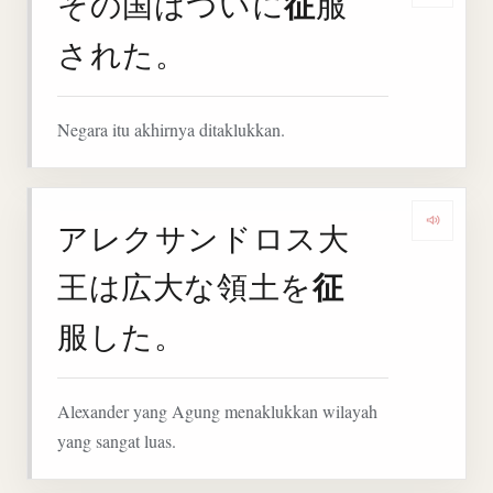
征
その国はついに
服
された。
Negara itu akhirnya ditaklukkan.
アレクサンドロス大
Deng
征
王は広大な領土を
服した。
Alexander yang Agung menaklukkan wilayah
yang sangat luas.