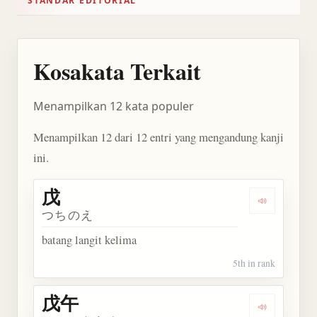
STANDAR EDITORIAL
Kosakata Terkait
Menampilkan 12 kata populer
Menampilkan 12 dari 12 entri yang mengandung kanji
ini.
戊
Dengarkan 
つちのえ
batang langit kelima
5th in rank
戊午
Dengarkan 