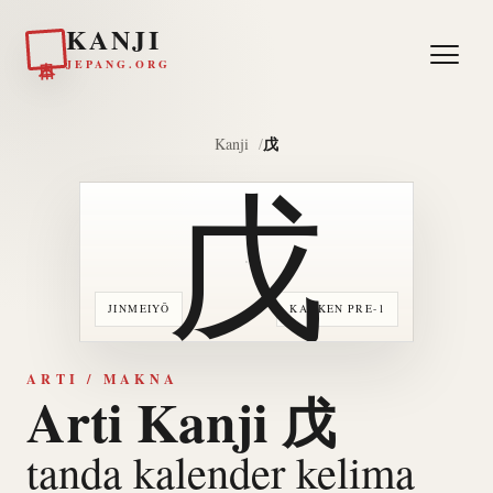
KANJI
日本
JEPANG.ORG
戊
Kanji
戊
JINMEIYŌ
KANKEN PRE-1
ARTI / MAKNA
Arti Kanji 戊
tanda kalender kelima