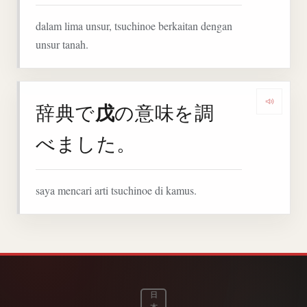
dalam lima unsur, tsuchinoe berkaitan dengan
unsur tanah.
戊
辞典で
の意味を調
Denga
べました。
saya mencari arti tsuchinoe di kamus.
日
本