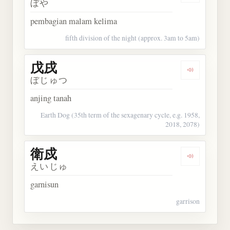
ぼや
pembagian malam kelima
fifth division of the night (approx. 3am to 5am)
戊戌
Dengarkan 
ぼじゅつ
anjing tanah
Earth Dog (35th term of the sexagenary cycle, e.g. 1958,
2018, 2078)
衛戍
Dengarkan 
えいじゅ
garnisun
garrison