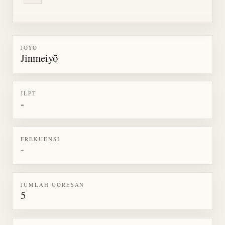
JŌYŌ
Jinmeiyō
JLPT
-
FREKUENSI
-
JUMLAH GORESAN
5