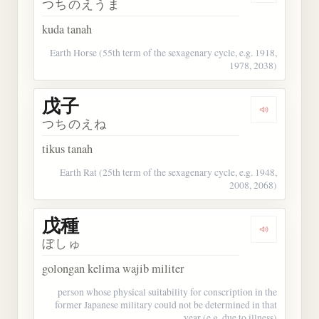
つちのえうま
kuda tanah
Earth Horse (55th term of the sexagenary cycle, e.g. 1918,
1978, 2038)
戊子
Dengarkan 
つちのえね
tikus tanah
Earth Rat (25th term of the sexagenary cycle, e.g. 1948,
2008, 2068)
戊種
Dengarkan 
ぼしゅ
golongan kelima wajib militer
person whose physical suitability for conscription in the
former Japanese military could not be determined in that
year (e.g. due to illness)