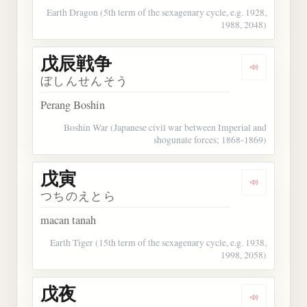
Earth Dragon (5th term of the sexagenary cycle, e.g. 1928,
1988, 2048)
戊辰戦争
Dengarkan
ぼしんせんそう
Perang Boshin
Boshin War (Japanese civil war between Imperial and
shogunate forces; 1868-1869)
戊寅
Dengarkan 
つちのえとら
macan tanah
Earth Tiger (15th term of the sexagenary cycle, e.g. 1938,
1998, 2058)
戊夜
Dengarkan 