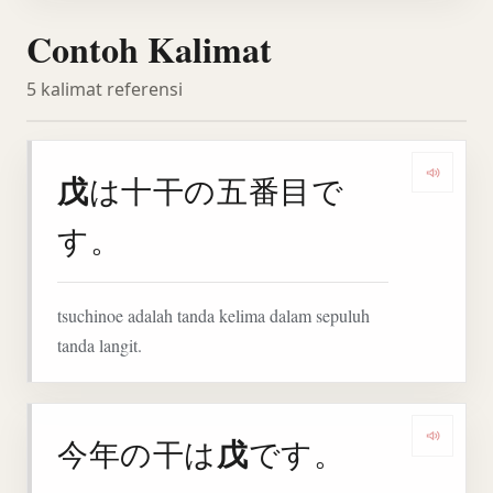
Contoh Kalimat
5 kalimat referensi
戊
は十干の五番目で
Denga
す。
tsuchinoe adalah tanda kelima dalam sepuluh
tanda langit.
戊
今年の干は
です。
Denga