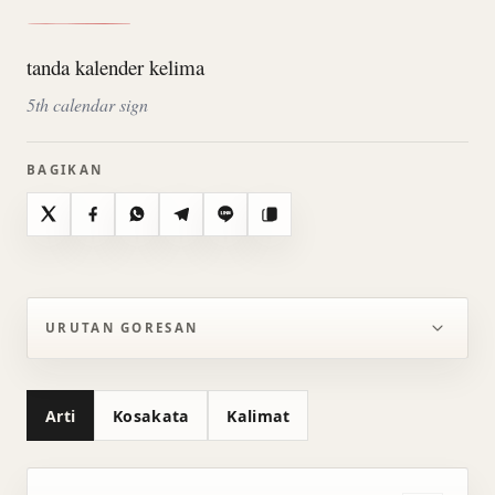
tanda kalender kelima
5th calendar sign
BAGIKAN
X
Facebook
WhatsApp
Telegram
Line
Salin
URUTAN GORESAN
Arti
Kosakata
Kalimat