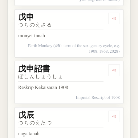
戊申
Dengarkan 
つちのえさる
monyet tanah
Earth Monkey (45th term of the sexagenary cycle, e.g.
1908, 1968, 2028)
戊申詔書
Dengarkan
ぼしんしょうしょ
Reskrip Kekaisaran 1908
Imperial Rescript of 1908
戊辰
Dengarkan 
つちのえたつ
naga tanah