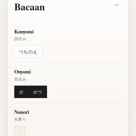
Bacaan
Dengarkan
Kunyomi
訓読み
つちのえ
Onyomi
音読み
ボ
ボウ
Nanori
名乗り
-