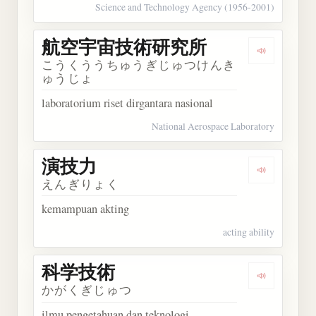
Science and Technology Agency (1956-2001)
航空宇宙技術研究所
Dengark
こうくううちゅうぎじゅつけんき
ゅうじょ
laboratorium riset dirgantara nasional
National Aerospace Laboratory
演技力
Dengarkan
えんぎりょく
kemampuan akting
acting ability
科学技術
Dengarkan
かがくぎじゅつ
ilmu pengetahuan dan teknologi