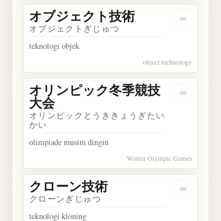
オブジェクト技術
Dengarka
オブジェクトぎじゅつ
teknologi objek
object technology
オリンピック冬季競技
Dengark
大会
オリンピックとうききょうぎたい
かい
olimpiade musim dingin
Winter Olympic Games
クローン技術
Dengarka
クローンぎじゅつ
teknologi kloning