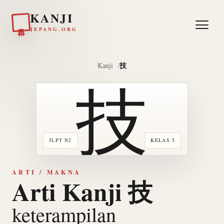
KANJI
日本
JEPANG.ORG
技
Kanji
技
JLPT N2
KELAS 5
ARTI / MAKNA
Arti Kanji 技
keterampilan