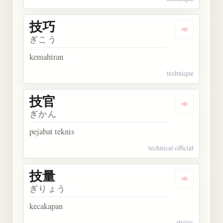
技巧
Dengarkan 
ぎこう
kemahiran
technique
技官
Dengarkan 
ぎかん
pejabat teknis
technical official
技量
Dengarkan 
ぎりょう
kecakapan
ability