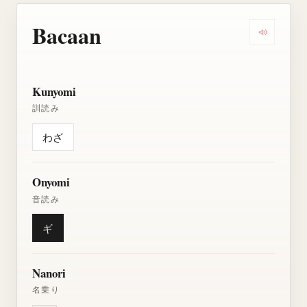
Bacaan
Dengarkan
Kunyomi
訓読み
わざ
Onyomi
音読み
ギ
Nanori
名乗り