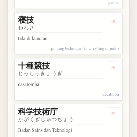
games
寝技
Dengarkan 
ねわざ
teknik kuncian
pinning technique (in wrestling or judo)
十種競技
Dengarkan
じっしゅきょうぎ
dasalomba
decathlon
科学技術庁
Dengarka
かがくぎじゅつちょう
Badan Sains dan Teknologi