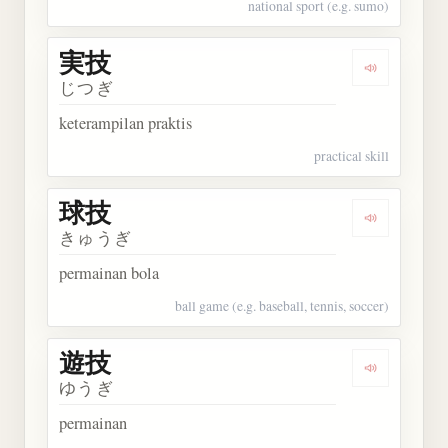
national sport (e.g. sumo)
実技
Dengarkan 
じつぎ
keterampilan praktis
practical skill
球技
Dengarkan 
きゅうぎ
permainan bola
ball game (e.g. baseball, tennis, soccer)
遊技
Dengarkan 
ゆうぎ
permainan