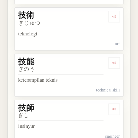
技術
Dengarkan 
ぎじゅつ
teknologi
art
技能
Dengarkan 
ぎのう
keterampilan teknis
technical skill
技師
Dengarkan 
ぎし
insinyur
engineer