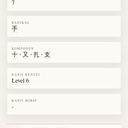
7
RADIKAL
手
KOMPONEN
十
•
又
•
扎
•
支
KANJI KENTEI
Level 6
KANJI MIRIP
-