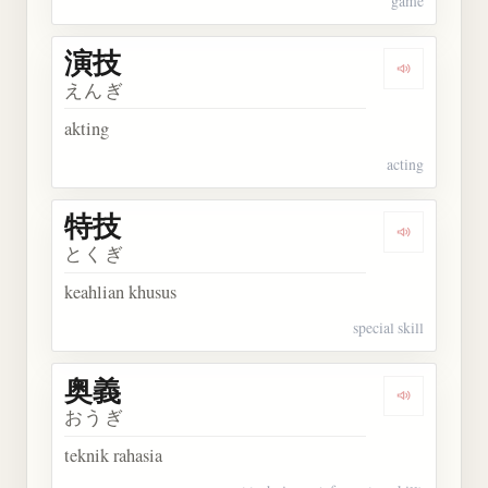
game
演技
Dengarkan 
えんぎ
akting
acting
特技
Dengarkan 
とくぎ
keahlian khusus
special skill
奥義
Dengarkan 
おうぎ
teknik rahasia