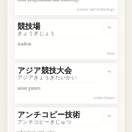
science and technology
競技場
Dengarkan
きょうぎじょう
stadion
field
アジア競技大会
Dengarka
アジアきょうぎたいかい
asian games
Asian Games
アンチコピー技術
Dengarka
アンチコピーぎじゅつ