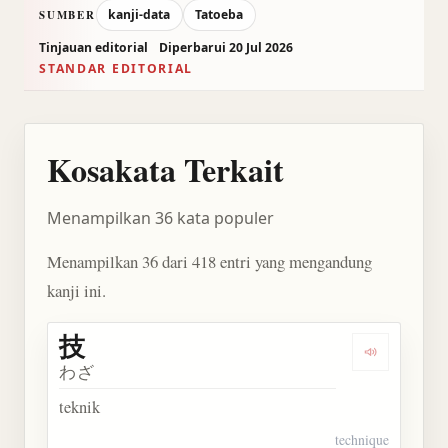
kanji-data
Tatoeba
SUMBER
Tinjauan editorial
Diperbarui 20 Jul 2026
STANDAR EDITORIAL
Kosakata Terkait
Menampilkan 36 kata populer
Menampilkan 36 dari 418 entri yang mengandung
kanji ini.
技
Dengarkan 
わざ
teknik
technique