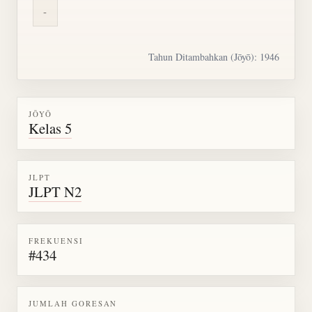
-
Tahun Ditambahkan (Jōyō): 1946
JŌYŌ
Kelas 5
JLPT
JLPT N2
FREKUENSI
#434
JUMLAH GORESAN