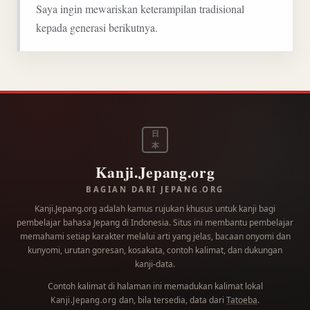
Saya ingin mewariskan keterampilan tradisional
kepada generasi berikutnya.
日
本
Kanji.Jepang.org
BAGIAN DARI JEPANG.ORG
Kanji.Jepang.org adalah kamus rujukan khusus untuk kanji bagi
pembelajar bahasa Jepang di Indonesia. Situs ini membantu pembelajar
memahami setiap karakter melalui arti yang jelas, bacaan onyomi dan
kunyomi, urutan goresan, kosakata, contoh kalimat, dan dukungan
kanji-data.
Contoh kalimat di halaman ini memadukan kalimat lokal
dan, bila tersedia, data dari
Tatoeba
.
Kanji.Jepang.org