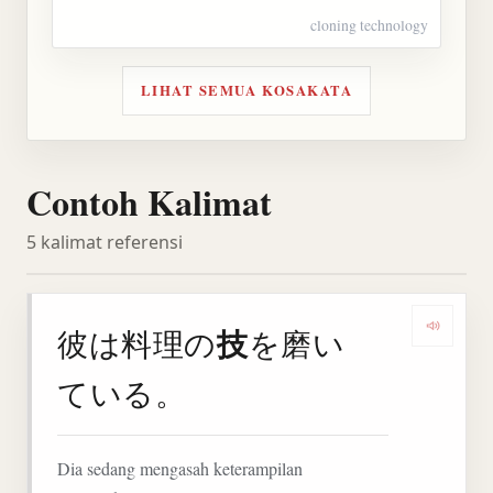
cloning technology
LIHAT SEMUA KOSAKATA
Contoh Kalimat
5 kalimat referensi
技
彼は料理の
を磨い
Denga
ている。
Dia sedang mengasah keterampilan