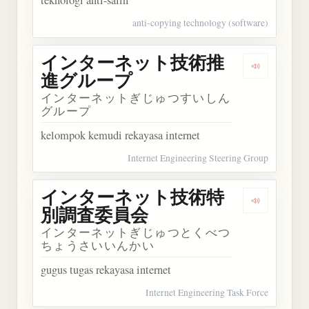
teknologi anti-salin
anti-copying technology (software)
インターネット技術推
Dengark
進グループ
インターネットぎじゅつすいしん
グループ
kelompok kemudi rekayasa internet
Internet Engineering Steering Group
インターネット技術特
Dengark
別調査委員会
インターネットぎじゅつとくべつ
ちょうさいいんかい
gugus tugas rekayasa internet
Internet Engineering Task Force