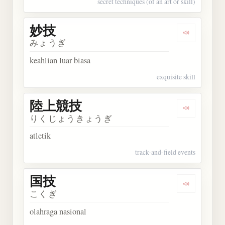
secret techniques (of an art or skill)
妙技
Dengarkan 
みょうぎ
keahlian luar biasa
exquisite skill
陸上競技
Dengarkan
りくじょうきょうぎ
atletik
track-and-field events
国技
Dengarkan 
こくぎ
olahraga nasional