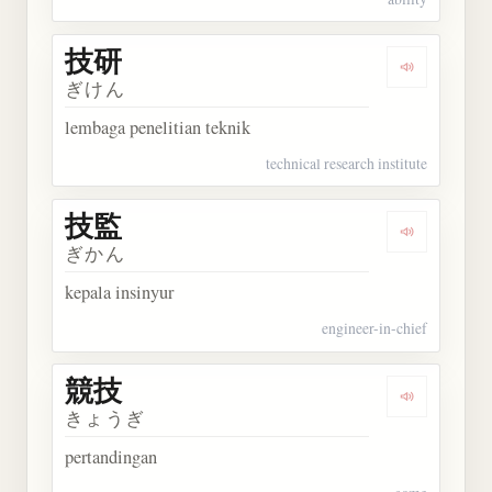
技研
Dengarkan 
ぎけん
lembaga penelitian teknik
technical research institute
技監
Dengarkan 
ぎかん
kepala insinyur
engineer-in-chief
競技
Dengarkan 
きょうぎ
pertandingan