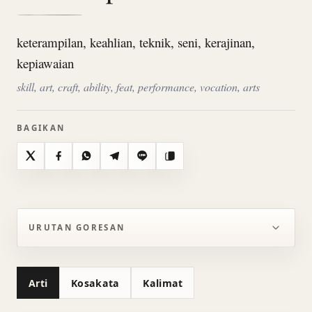
keterampilan, keahlian, teknik, seni, kerajinan,
kepiawaian
skill, art, craft, ability, feat, performance, vocation, arts
BAGIKAN
X
Facebook
WhatsApp
Telegram
Line
Salin
URUTAN GORESAN
Arti
Kosakata
Kalimat