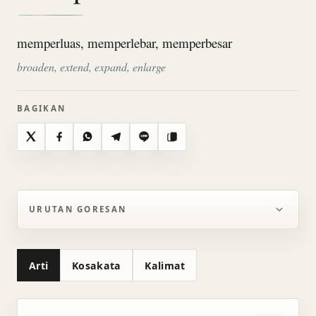
memperluas, memperlebar, memperbesar
broaden, extend, expand, enlarge
BAGIKAN
X
Facebook
WhatsApp
Telegram
Line
Salin
URUTAN GORESAN
Arti
Kosakata
Kalimat