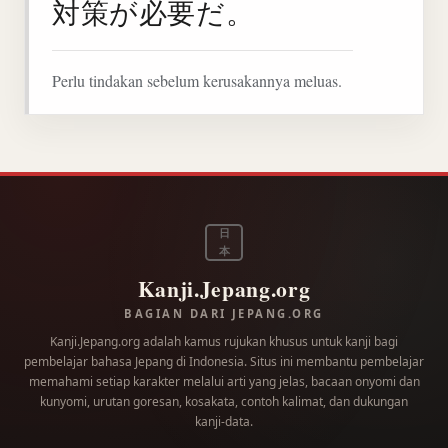
対策が必要だ。
Perlu tindakan sebelum kerusakannya meluas.
日
本
Kanji.Jepang.org
BAGIAN DARI JEPANG.ORG
Kanji.Jepang.org adalah kamus rujukan khusus untuk kanji bagi
pembelajar bahasa Jepang di Indonesia. Situs ini membantu pembelajar
memahami setiap karakter melalui arti yang jelas, bacaan onyomi dan
kunyomi, urutan goresan, kosakata, contoh kalimat, dan dukungan
kanji-data.