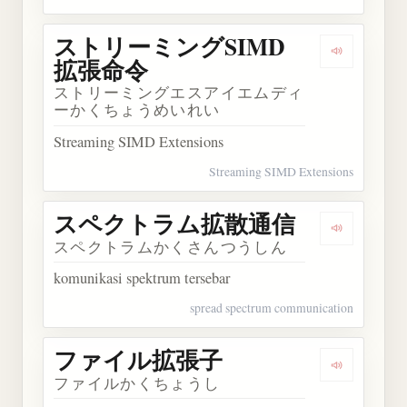
ストリーミングSIMD
Dengark
拡張命令
ストリーミングエスアイエムディ
ーかくちょうめいれい
Streaming SIMD Extensions
Streaming SIMD Extensions
スペクトラム拡散通信
Dengark
スペクトラムかくさんつうしん
komunikasi spektrum tersebar
spread spectrum communication
ファイル拡張子
Dengarka
ファイルかくちょうし