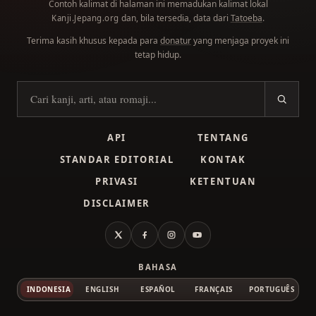
Contoh kalimat di halaman ini memadukan kalimat lokal
dan, bila tersedia, data dari
Tatoeba
.
Kanji.Jepang.org
Terima kasih khusus kepada para
donatur
yang menjaga proyek ini
tetap hidup.
Cari kanji
API
TENTANG
STANDAR EDITORIAL
KONTAK
PRIVASI
KETENTUAN
DISCLAIMER
X
Facebook
Instagram
YouTube
BAHASA
INDONESIA
ENGLISH
ESPAÑOL
FRANÇAIS
PORTUGUÊS