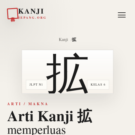
KANJI
日本
JEPANG.ORG
拡
Kanji
拡
JLPT N1
KELAS 6
ARTI / MAKNA
Arti Kanji 拡
memperluas