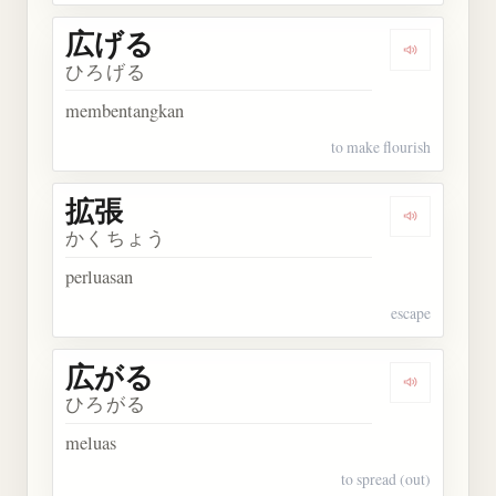
広げる
Dengarkan
ひろげる
membentangkan
to make flourish
拡張
Dengarkan 
かくちょう
perluasan
escape
広がる
Dengarkan
ひろがる
meluas
to spread (out)