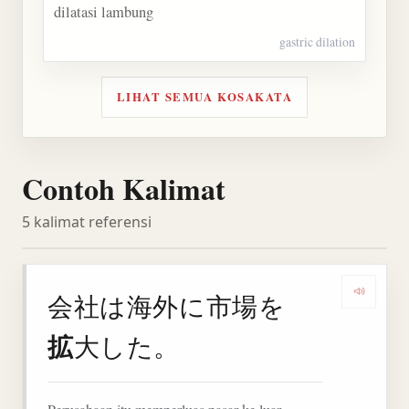
dilatasi lambung
gastric dilation
LIHAT SEMUA KOSAKATA
Contoh Kalimat
5 kalimat referensi
会社は海外に市場を
Denga
拡
大した。