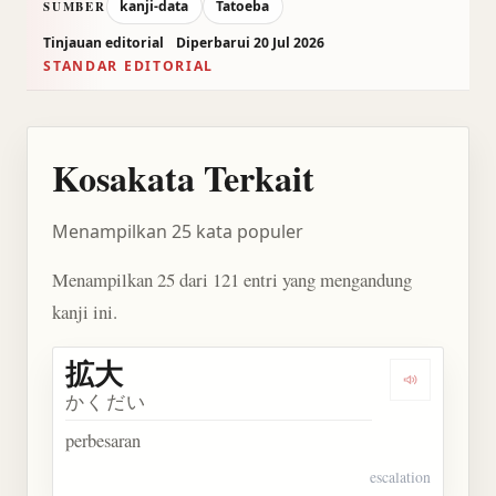
kanji-data
Tatoeba
SUMBER
Tinjauan editorial
Diperbarui 20 Jul 2026
STANDAR EDITORIAL
Kosakata Terkait
Menampilkan 25 kata populer
Menampilkan 25 dari 121 entri yang mengandung
kanji ini.
拡大
Dengarkan 
かくだい
perbesaran
escalation