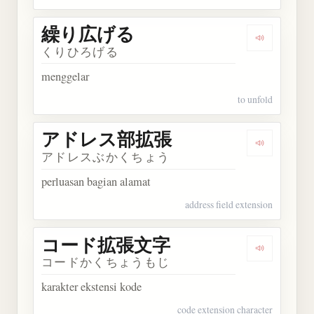
繰り広げる
Dengarka
くりひろげる
menggelar
to unfold
アドレス部拡張
Dengarka
アドレスぶかくちょう
perluasan bagian alamat
address field extension
コード拡張文字
Dengarka
コードかくちょうもじ
karakter ekstensi kode
code extension character