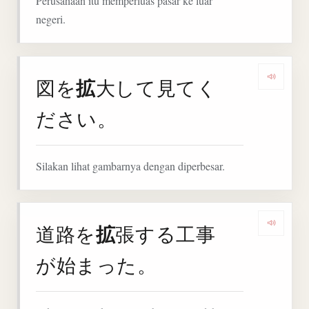
Perusahaan itu memperluas pasar ke luar
negeri.
拡
図を
大して見てく
Denga
ださい。
Silakan lihat gambarnya dengan diperbesar.
拡
道路を
張する工事
Denga
が始まった。