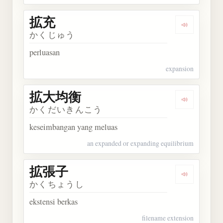
拡充
Dengarkan 
かくじゅう
perluasan
expansion
拡大均衡
Dengarkan
かくだいきんこう
keseimbangan yang meluas
an expanded or expanding equilibrium
拡張子
Dengarkan
かくちょうし
ekstensi berkas
filename extension