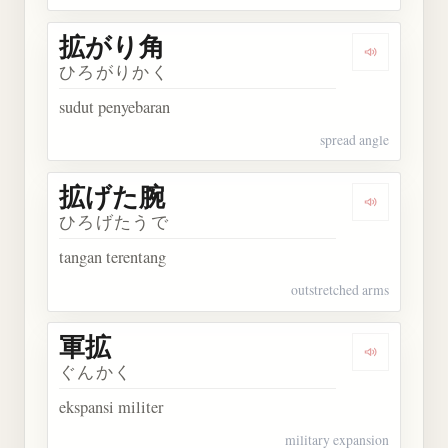
拡がり角
Dengarkan
ひろがりかく
sudut penyebaran
spread angle
拡げた腕
Dengarkan
ひろげたうで
tangan terentang
outstretched arms
軍拡
Dengarkan 
ぐんかく
ekspansi militer
military expansion