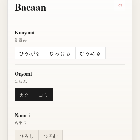
Bacaan
Dengarkan
Kunyomi
訓読み
ひろ.がる
ひろ.げる
ひろ.める
Onyomi
音読み
カク
コウ
Nanori
名乗り
ひろし
ひろむ