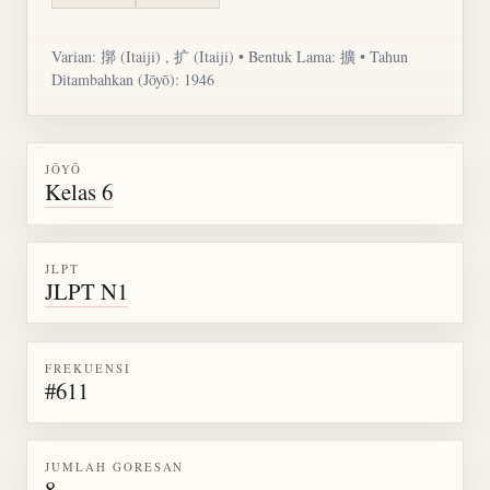
Varian: 㨯 (Itaiji) , 扩 (Itaiji) • Bentuk Lama: 擴 • Tahun
Ditambahkan (Jōyō): 1946
JŌYŌ
Kelas 6
JLPT
JLPT N1
FREKUENSI
#611
JUMLAH GORESAN
8