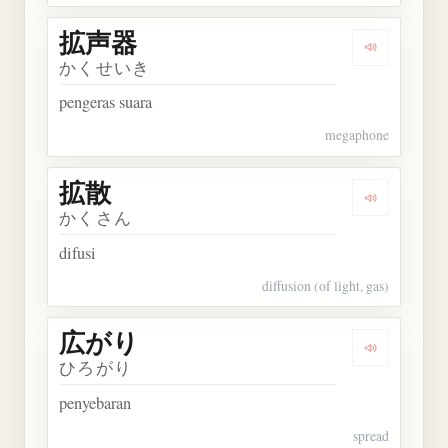
拡声器
Dengarkan
かくせいき
pengeras suara
megaphone
拡散
Dengarkan 
かくさん
difusi
diffusion (of light, gas)
広がり
Dengarkan
ひろがり
penyebaran
spread