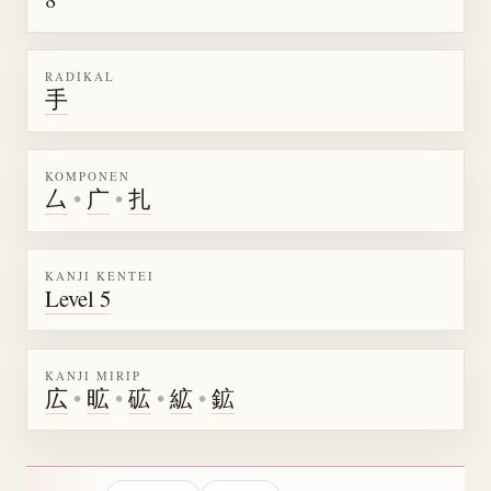
RADIKAL
手
KOMPONEN
厶
•
广
•
扎
KANJI KENTEI
Level 5
KANJI MIRIP
広
•
昿
•
砿
•
絋
•
鉱