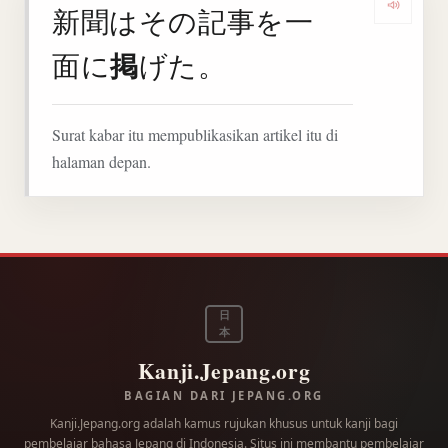
新聞はその記事を一
Denga
掲
面に
げた。
Surat kabar itu mempublikasikan artikel itu di
halaman depan.
日
本
Kanji.Jepang.org
BAGIAN DARI JEPANG.ORG
Kanji.Jepang.org adalah kamus rujukan khusus untuk kanji bagi
pembelajar bahasa Jepang di Indonesia. Situs ini membantu pembelajar