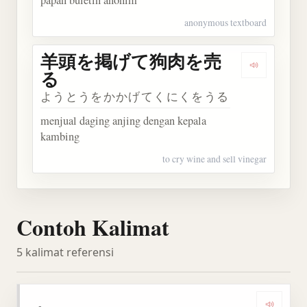
anonymous textboard
羊頭を掲げて狗肉を売
Dengark
る
ようとうをかかげてくにくをうる
menjual daging anjing dengan kepala
kambing
to cry wine and sell vinegar
Contoh Kalimat
5 kalimat referensi