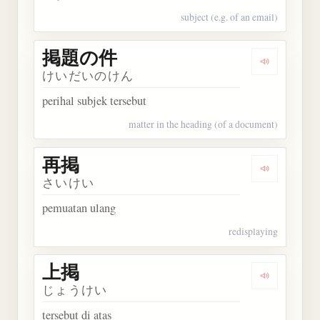
subject (e.g. of an email)
掲題の件
Dengarkan
けいだいのけん
perihal subjek tersebut
matter in the heading (of a document)
再掲
Dengarkan 
さいけい
pemuatan ulang
redisplaying
上掲
Dengarkan 
じょうけい
tersebut di atas