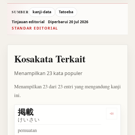
kanji-data
Tatoeba
SUMBER
Tinjauan editorial
Diperbarui 20 Jul 2026
STANDAR EDITORIAL
Kosakata Terkait
Menampilkan 23 kata populer
Menampilkan 23 dari 23 entri yang mengandung kanji
ini.
掲載
Dengarkan 
けいさい
pemuatan