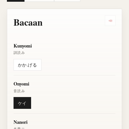
Bacaan
Dengarkan
Kunyomi
訓読み
かか.げる
Onyomi
音読み
ケイ
Nanori
名乗り