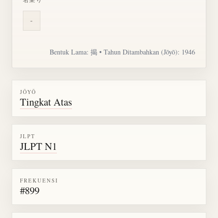
-
Bentuk Lama: 揭 • Tahun Ditambahkan (Jōyō): 1946
JŌYŌ
Tingkat Atas
JLPT
JLPT N1
FREKUENSI
#899