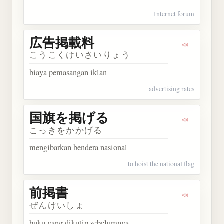
Internet forum
広告掲載料
Dengarka
こうこくけいさいりょう
biaya pemasangan iklan
advertising rates
国旗を掲げる
Dengarka
こっきをかかげる
mengibarkan bendera nasional
to hoist the national flag
前掲書
Dengarkan
ぜんけいしょ
buku yang dikutip sebelumnya