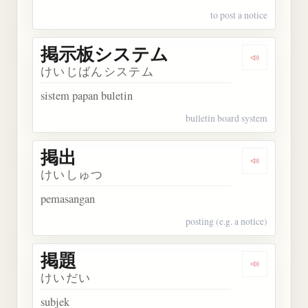
to post a notice
掲示板システム
Dengarka
けいじばんシステム
sistem papan buletin
bulletin board system
掲出
Dengarkan 
けいしゅつ
pemasangan
posting (e.g. a notice)
掲題
Dengarkan 
けいだい
subjek