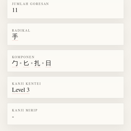
JUMLAH GORESAN
11
RADIKAL
手
KOMPONEN
勹
•
匕
•
扎
•
日
KANJI KENTEI
Level 3
KANJI MIRIP
-