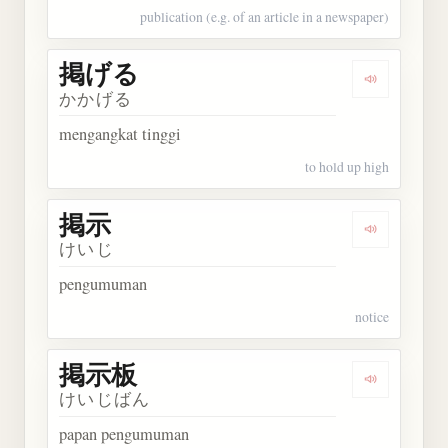
publication (e.g. of an article in a newspaper)
掲げる
Dengarkan
かかげる
mengangkat tinggi
to hold up high
掲示
Dengarkan 
けいじ
pengumuman
notice
掲示板
Dengarkan
けいじばん
papan pengumuman