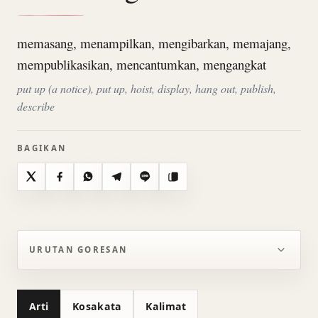
memasang, menampilkan, mengibarkan, memajang,
mempublikasikan, mencantumkan, mengangkat
put up (a notice), put up, hoist, display, hang out, publish,
describe
BAGIKAN
X
Facebook
WhatsApp
Telegram
Line
Salin
URUTAN GORESAN
Arti
Kosakata
Kalimat