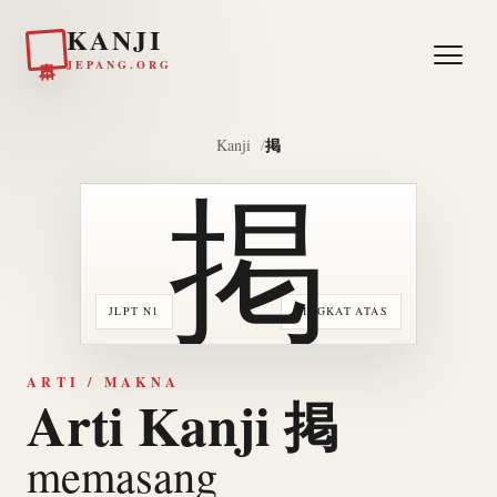
KANJI
日本
JEPANG.ORG
掲
Kanji
掲
JLPT N1
TINGKAT ATAS
ARTI / MAKNA
Arti Kanji 掲
memasang