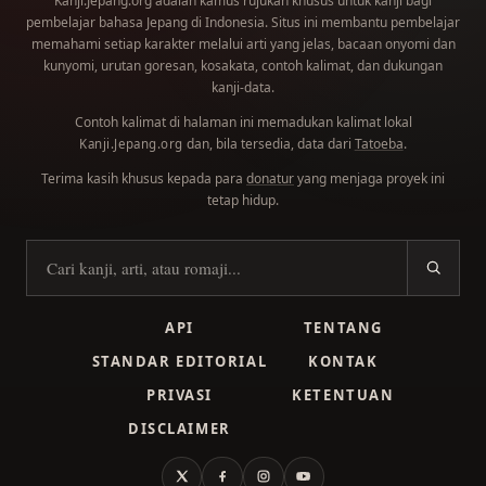
Kanji.Jepang.org adalah kamus rujukan khusus untuk kanji bagi
pembelajar bahasa Jepang di Indonesia. Situs ini membantu pembelajar
memahami setiap karakter melalui arti yang jelas, bacaan onyomi dan
kunyomi, urutan goresan, kosakata, contoh kalimat, dan dukungan
kanji-data.
Contoh kalimat di halaman ini memadukan kalimat lokal
dan, bila tersedia, data dari
Tatoeba
.
Kanji.Jepang.org
Terima kasih khusus kepada para
donatur
yang menjaga proyek ini
tetap hidup.
Cari kanji
API
TENTANG
STANDAR EDITORIAL
KONTAK
PRIVASI
KETENTUAN
DISCLAIMER