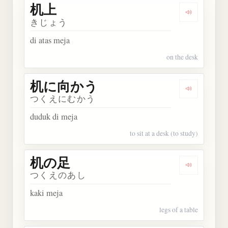
机上
Dengarkan 
きじょう
di atas meja
on the desk
机に向かう
Dengarka
つくえにむかう
duduk di meja
to sit at a desk (to study)
机の足
Dengarkan
つくえのあし
kaki meja
legs of a table