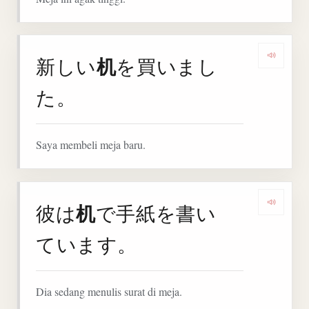
机
新しい
を買いまし
Denga
た。
Saya membeli meja baru.
机
彼は
で手紙を書い
Denga
ています。
Dia sedang menulis surat di meja.