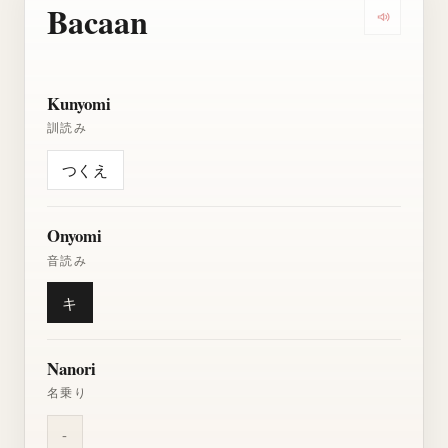
Bacaan
Dengarkan
Kunyomi
訓読み
つくえ
Onyomi
音読み
キ
Nanori
名乗り
-