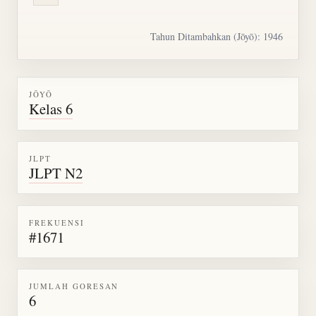
Tahun Ditambahkan (Jōyō): 1946
JŌYŌ
Kelas 6
JLPT
JLPT N2
FREKUENSI
#1671
JUMLAH GORESAN
6