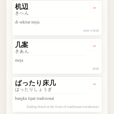
机辺
Dengarkan 
きへん
di sekitar meja
near a desk
几案
Dengarkan 
きあん
meja
desk
ばったり床几
Dengarka
ばったりしょうぎ
bangku lipat tradisional
folding bench at the front of traditional townhouses