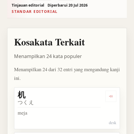
Tinjauan editorial
Diperbarui 20 Jul 2026
STANDAR EDITORIAL
Kosakata Terkait
Menampilkan 24 kata populer
Menampilkan 24 dari 32 entri yang mengandung kanji
ini.
机
Dengarkan 
つくえ
meja
desk