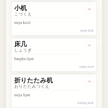
小机
Dengarkan 
こづくえ
meja kecil
small desk
床几
Dengarkan 
しょうぎ
bangku lipat
camp stool
折りたたみ机
Dengarka
おりたたみつくえ
meja lipat
folding desk