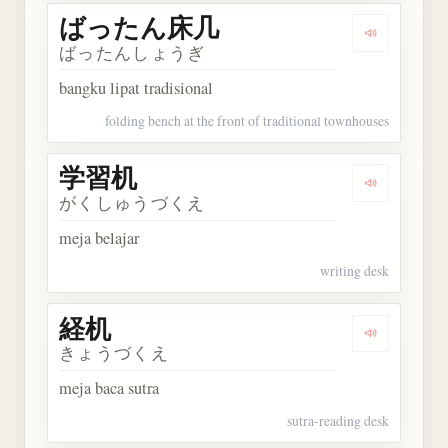
ばったん床几
Dengarka
ばったんしょうぎ
bangku lipat tradisional
folding bench at the front of traditional townhouses
学習机
Dengarkan
がくしゅうづくえ
meja belajar
writing desk
経机
Dengarkan 
きょうづくえ
meja baca sutra
sutra-reading desk