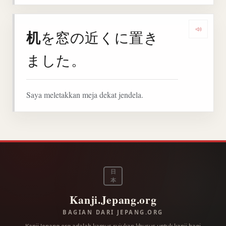
机
を窓の近くに置き
Denga
ました。
Saya meletakkan meja dekat jendela.
日
本
Kanji.Jepang.org
BAGIAN DARI JEPANG.ORG