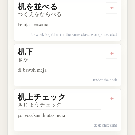
机を並べる
Dengarka
つくえをならべる
belajar bersama
to work together (in the same class, workplace, etc.)
机下
Dengarkan 
きか
di bawah meja
under the desk
机上チェック
Dengarka
きじょうチェック
pengecekan di atas meja
desk checking