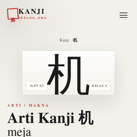
KANJI
日本
JEPANG.ORG
机
Kanji
机
JLPT N2
KELAS 6
ARTI / MAKNA
Arti Kanji 机
meja