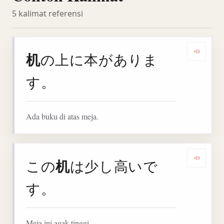
5 kalimat referensi
机
の上に本がありま
Denga
す。
Ada buku di atas meja.
机
この
は少し高いで
Denga
す。
Meja ini agak tinggi.