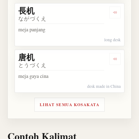
長机
Dengarkan 
ながづくえ
meja panjang
long desk
唐机
Dengarkan 
とうづくえ
meja gaya cina
desk made in China
LIHAT SEMUA KOSAKATA
Contoh Kalimat