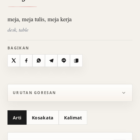
meja, meja tulis, meja kerja
desk, table
BAGIKAN
X
Facebook
WhatsApp
Telegram
Line
Salin
URUTAN GORESAN
Arti
Kosakata
Kalimat