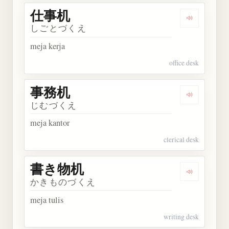
仕事机
Dengarkan
しごとづくえ
meja kerja
office desk
事務机
Dengarkan
じむづくえ
meja kantor
clerical desk
書き物机
Dengarkan
かきものづくえ
meja tulis
writing desk