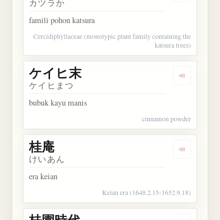
カツラか
famili pohon katsura
Cercidiphyllaceae (monotypic plant family containing the
katsura trees)
ケイヒ末
Dengarkan
ケイヒまつ
bubuk kayu manis
cinnamon powder
桂庵
Dengarkan 
けいあん
era keian
Keian era (1648.2.15-1652.9.18)