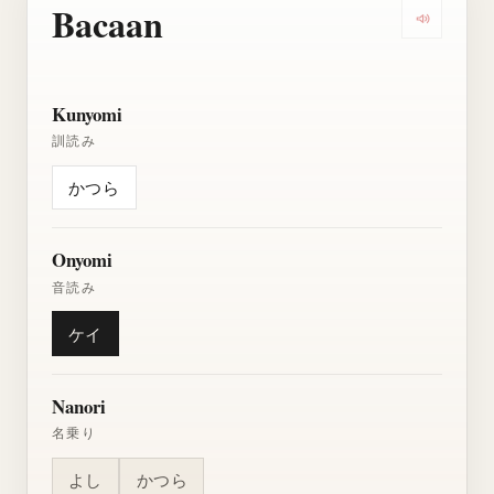
Bacaan
Dengarkan
Kunyomi
訓読み
かつら
Onyomi
音読み
ケイ
Nanori
名乗り
よし
かつら