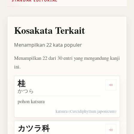
STANDAR EDITORIAL
Kosakata Terkait
Menampilkan 22 kata populer
Menampilkan 22 dari 30 entri yang mengandung kanji
ini.
桂
Dengarkan 
かつら
pohon katsura
katsura (Cercidiphyllum japonicum)
カツラ科
Dengarkan