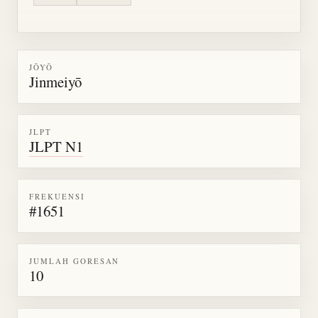
JŌYŌ
Jinmeiyō
JLPT
JLPT N1
FREKUENSI
#1651
JUMLAH GORESAN
10