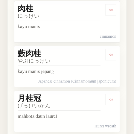
肉桂
Dengarkan 
にっけい
kayu manis
cinnamon
藪肉桂
Dengarkan
やぶにっけい
kayu manis jepang
Japanese cinnamon (Cinnamomum japonicum)
月桂冠
Dengarkan
げっけいかん
mahkota daun laurel
laurel wreath