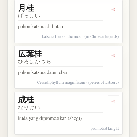
月桂
Dengarkan 
げっけい
pohon katsura di bulan
katsura tree on the moon (in Chinese legends)
広葉桂
Dengarkan
ひろはかつら
pohon katsura daun lebar
Cercidiphyllum magnificum (species of katsura)
成桂
Dengarkan 
なりけい
kuda yang dipromosikan (shogi)
promoted knight