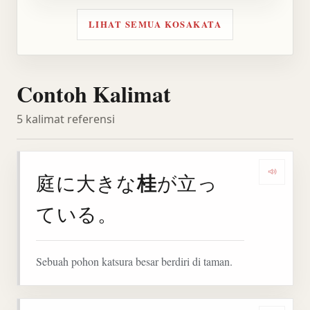
LIHAT SEMUA KOSAKATA
Contoh Kalimat
5 kalimat referensi
桂
庭に大きな
が立っ
Denga
ている。
Sebuah pohon katsura besar berdiri di taman.