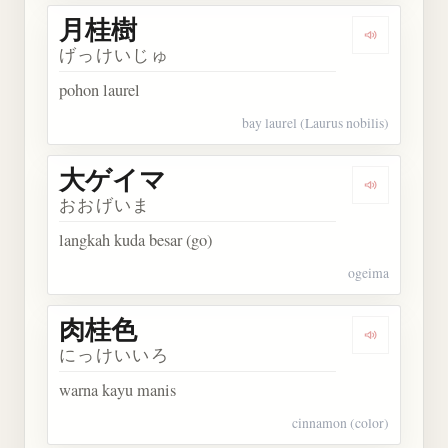
月桂樹
Dengarkan
げっけいじゅ
pohon laurel
bay laurel (Laurus nobilis)
大ゲイマ
Dengarkan
おおげいま
langkah kuda besar (go)
ogeima
肉桂色
Dengarkan
にっけいいろ
warna kayu manis
cinnamon (color)