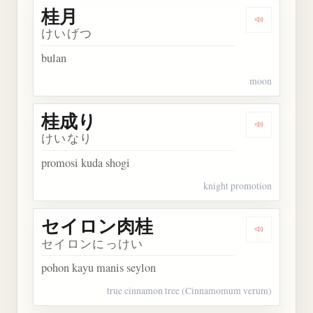
桂月
Dengarkan 
けいげつ
bulan
moon
桂成り
Dengarkan
けいなり
promosi kuda shogi
knight promotion
セイロン肉桂
Dengarka
セイロンにっけい
pohon kayu manis seylon
true cinnamon tree (Cinnamomum verum)