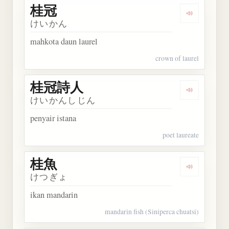
桂冠
Dengarkan 
けいかん
mahkota daun laurel
crown of laurel
桂冠詩人
Dengarkan
けいかんしじん
penyair istana
poet laureate
桂魚
Dengarkan 
けつぎょ
ikan mandarin
mandarin fish (Siniperca chuatsi)