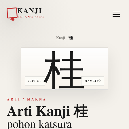
KANJI
日本
JEPANG.ORG
桂
Kanji
桂
JLPT N1
JINMEIYŌ
ARTI / MAKNA
Arti Kanji 桂
pohon katsura