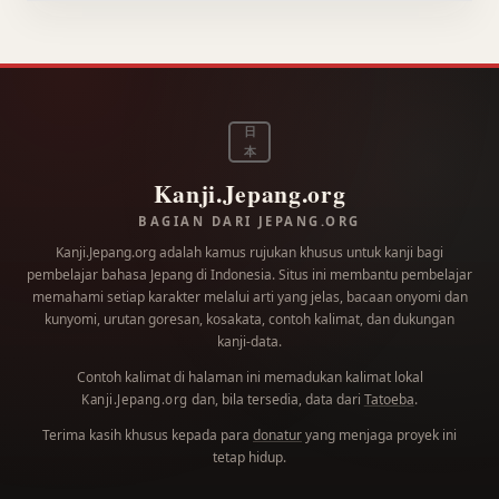
日
本
Kanji.Jepang.org
BAGIAN DARI JEPANG.ORG
Kanji.Jepang.org adalah kamus rujukan khusus untuk kanji bagi
pembelajar bahasa Jepang di Indonesia. Situs ini membantu pembelajar
memahami setiap karakter melalui arti yang jelas, bacaan onyomi dan
kunyomi, urutan goresan, kosakata, contoh kalimat, dan dukungan
kanji-data.
Contoh kalimat di halaman ini memadukan kalimat lokal
dan, bila tersedia, data dari
Tatoeba
.
Kanji.Jepang.org
Terima kasih khusus kepada para
donatur
yang menjaga proyek ini
tetap hidup.