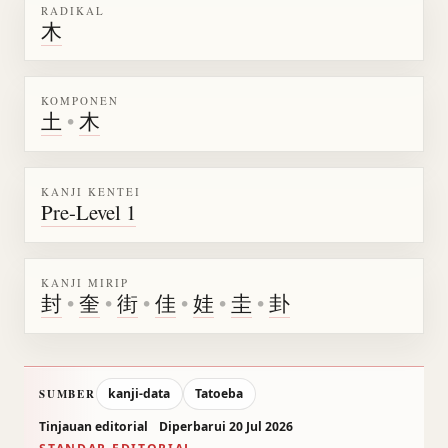
RADIKAL
木
KOMPONEN
土
•
木
KANJI KENTEI
Pre-Level 1
KANJI MIRIP
封
•
奎
•
街
•
佳
•
娃
•
圭
•
卦
kanji-data
Tatoeba
SUMBER
Tinjauan editorial
Diperbarui 20 Jul 2026