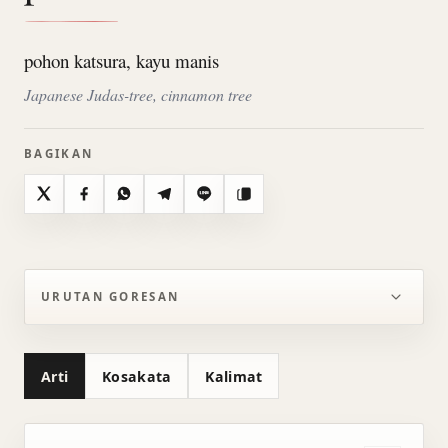
pohon katsura, kayu manis
Japanese Judas-tree, cinnamon tree
BAGIKAN
X
Facebook
WhatsApp
Telegram
Line
Salin
URUTAN GORESAN
Arti
Kosakata
Kalimat