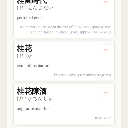
桂園時代
Dengarkan
けいえんじだい
periode keien
Keien period (between the end of the Russo-Japanese War
and the Taisho Political Crisis, approx. 1905-1912)
桂花
Dengarkan 
けいか
osmanthus harum
fragrant olive (Osmanthus fragrans)
桂花陳酒
Dengarkan
けいかちんしゅ
anggur osmanthus
Cassia wine