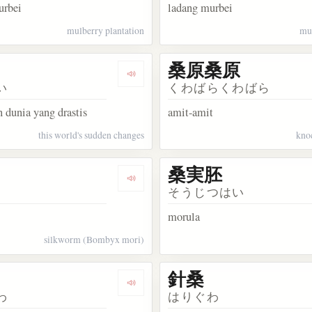
urbei
ladang murbei
mulberry plantation
mul
桑原桑原
kata 桑園
Dengarkan kosakata 桑海
い
くわばらくわばら
 dunia yang drastis
amit-amit
this world's sudden changes
kno
桑実胚
kata 桑蚕
Dengarkan kosakata 桑子
そうじつはい
morula
silkworm (Bombyx mori)
針桑
kata 扶桑
Dengarkan kosakata 山桑
わ
はりぐわ