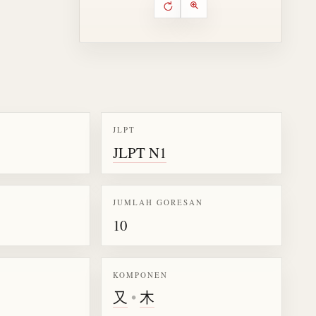
Putar ulang animasi
Kontrol animasi urutan goresa
Perbesar animasi
JLPT
JLPT N1
k kanji 桑
JUMLAH GORESAN
10
KOMPONEN
又
•
木