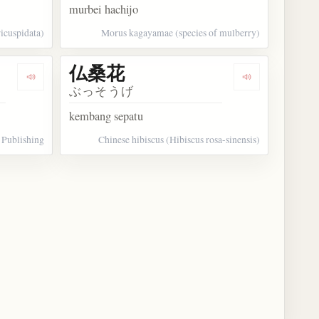
murbei hachijo
icuspidata)
Morus kagayamae (species of mulberry)
仏桑花
Dengarkan kosakata 扶桑社
Dengarkan ko
ぶっそうげ
kembang sepatu
 Publishing
Chinese hibiscus (Hibiscus rosa-sinensis)