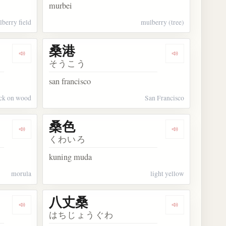
murbei
berry field
mulberry (tree)
桑港
Dengarkan kosakata 桑原桑原
Dengarkan kos
そうこう
san francisco
ck on wood
San Francisco
桑色
Dengarkan kosakata 桑実胚
Dengarkan kos
くわいろ
kuning muda
morula
light yellow
八丈桑
Dengarkan kosakata 針桑
Dengarkan ko
はちじょうぐわ