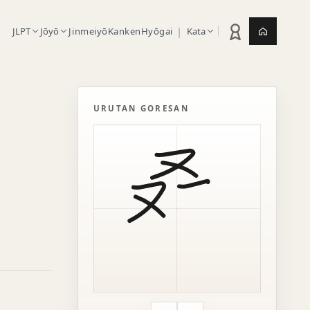
|
JLPT
Jōyō
Jinmeiyō
Kanken
Hyōgai
Kata
Statistik latihan
Jepang.or
URUTAN GORESAN