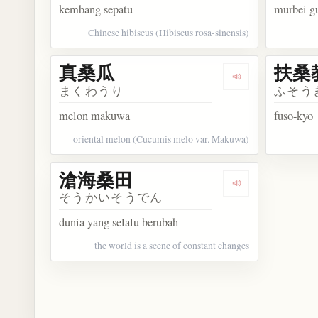
kembang sepatu
murbei g
Chinese hibiscus (Hibiscus rosa-sinensis)
真桑瓜
扶桑
Dengarkan kosa
まくわうり
ふそう
melon makuwa
fuso-kyo
oriental melon (Cucumis melo var. Makuwa)
滄海桑田
Dengarkan kos
そうかいそうでん
dunia yang selalu berubah
the world is a scene of constant changes