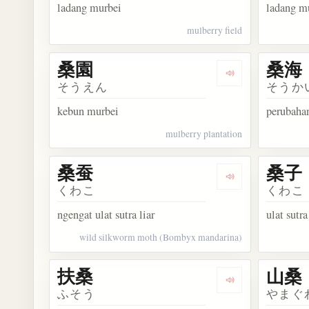
ladang murbei
ladang m
mulberry field
桑園
桑海
Dengarkan kosa
そうえん
そうか
kebun murbei
perubahan
mulberry plantation
桑蚕
桑子
Dengarkan kosa
くわこ
くわこ
ngengat ulat sutra liar
ulat sutra
wild silkworm moth (Bombyx mandarina)
扶桑
山桑
Dengarkan kosa
ふそう
やまぐ