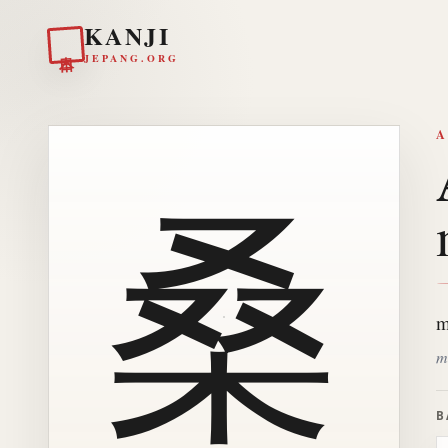
KANJI
日本
JEPANG.ORG
A
桑
m
m
B