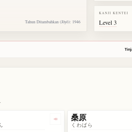
KANJI KENTEI
Level 3
Tahun Ditambahkan (Jōyō): 1946
Tinj
.
桑原
kata 桑畑
Dengarkan kosakata 桑田
ん
くわばら