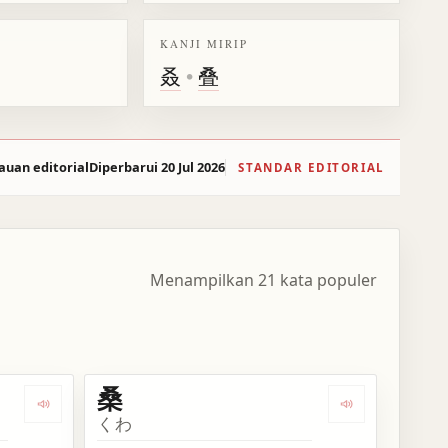
KANJI MIRIP
叒
•
叠
auan editorial
Diperbarui 20 Jul 2026
STANDAR EDITORIAL
Menampilkan 21 kata populer
桑
Dengarkan kosakata 桑原
Dengarkan kos
くわ