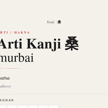
桑
Kanji
RTI / MAKNA
Arti Kanji 桑
murbai
urbai
ulberry
AGIKAN