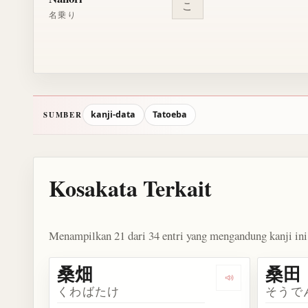
こ
名乗り
kanji-data
Tatoeba
SUMBER
Kosakata Terkait
Menampilkan 21 dari 34 entri yang mengandung kanji ini
桑畑
桑田
Dengarkan kosa
くわばたけ
そうで