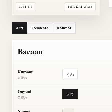
JLPT N1
TINGKAT ATAS
Arti
Kosakata
Kalimat
Bacaan
Kunyomi
くわ
訓読み
Onyomi
ソウ
音読み
Nanori