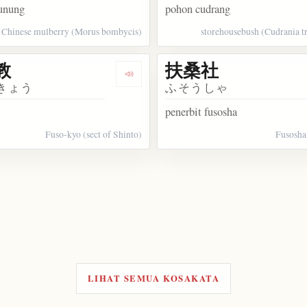
unung
pohon cudrang
Chinese mulberry (Morus bombycis)
storehousebush (Cudrania tr
教
扶桑社
kata 真桑瓜
Dengarkan kosakata 扶桑教
きょう
ふそうしゃ
penerbit fusosha
Fuso-kyo (sect of Shinto)
Fusosha
akata 滄海桑田
LIHAT SEMUA KOSAKATA