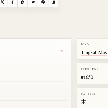
X
Facebook
WhatsApp
Telegram
Line
Salin
JŌYŌ
Tingkat Atas
Dengarkan semua bacaan untu
FREKUENSI
#1650
RADIKAL
木