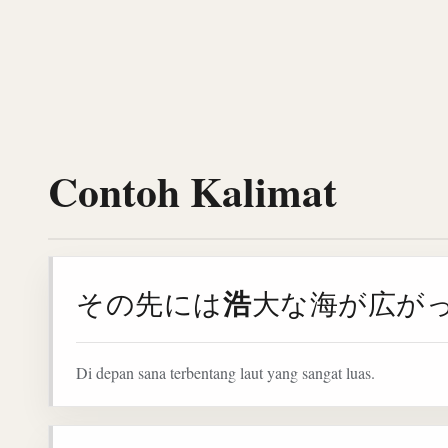
Contoh Kalimat
浩
その先には
大な海が広が
Di depan sana terbentang laut yang sangat luas.