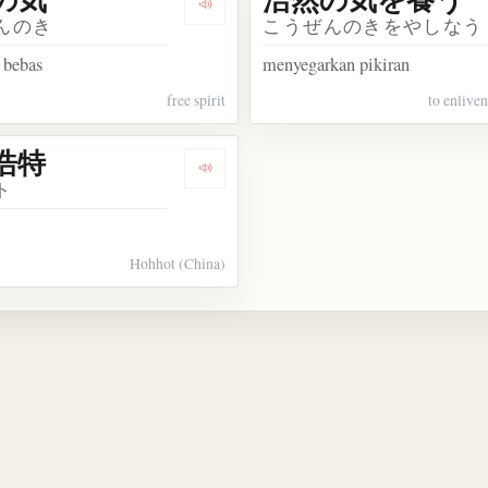
kata 浩然
Dengarkan kosakata 浩然の気
んのき
こうぜんのきをやしなう
 bebas
menyegarkan pikiran
free spirit
to enliven
浩特
kata 浩瀚
Dengarkan kosakata 呼和浩特
ト
Hohhot (China)