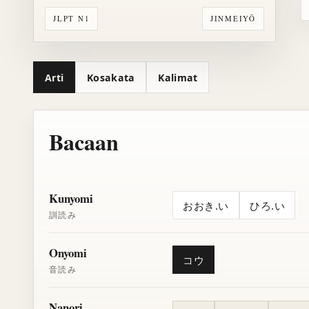
JLPT N1
JINMEIYŌ
Arti
Kosakata
Kalimat
Bacaan
Kunyomi
おおき.い
ひろ.い
訓読み
Onyomi
コウ
音読み
Nanori