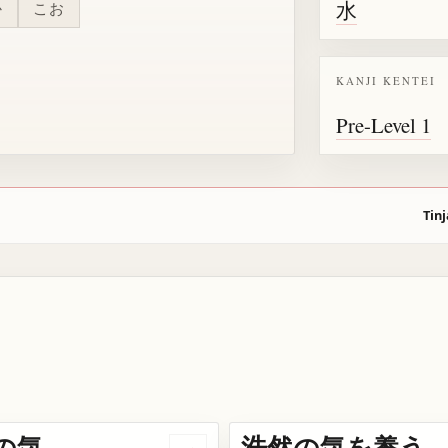
水
か
こお
KANJI KENTEI
Pre-Level 1
Tinj
の気
浩然の気を養う