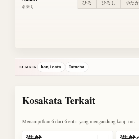
ひろ
ひろし
ゆた
名乗り
kanji-data
Tatoeba
SUMBER
Kosakata Terkait
Menampilkan 6 dari 6 entri yang mengandung kanji ini.
浩然
浩然