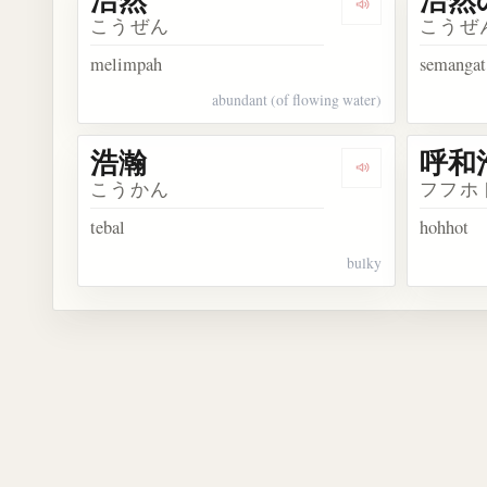
Dengarkan kosa
こうぜん
こうぜ
melimpah
semangat
abundant (of flowing water)
浩瀚
呼和
Dengarkan kosa
こうかん
フフホ
tebal
hohhot
bulky