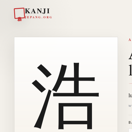
KANJI
日本
JEPANG.ORG
A
浩
l
w
B