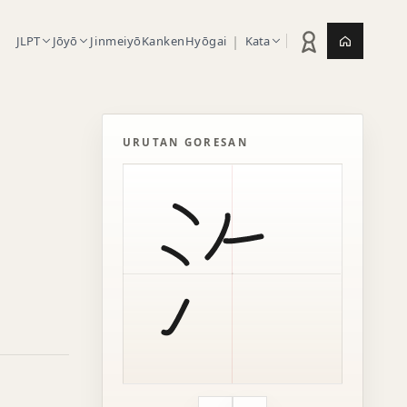
|
JLPT
Jōyō
Jinmeiyō
Kanken
Hyōgai
Kata
Statistik latihan
Jepang.or
URUTAN GORESAN