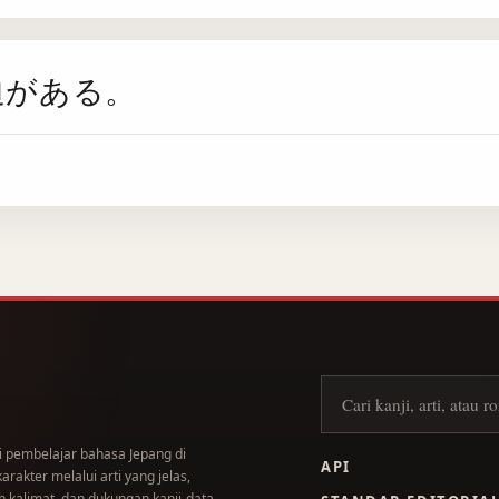
迫がある。
Cari kanji
i pembelajar bahasa Jepang di
API
akter melalui arti yang jelas,
 kalimat, dan dukungan kanji-data.