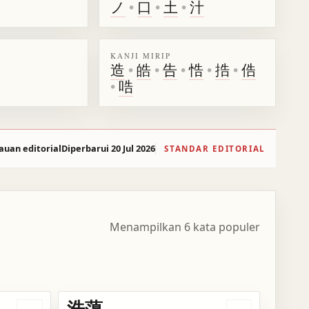
ノ
•
口
•
土
•
汁
KANJI MIRIP
造
•
皓
•
告
•
悎
•
捁
•
俈
•
哠
auan editorial
Diperbarui 20 Jul 2026
STANDAR EDITORIAL
Menampilkan 6 kata populer
浩蕩