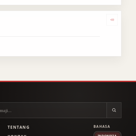
Dengark
BAHASA
TENTANG