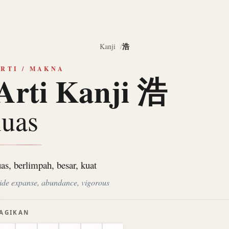
浩
Kanji
RTI / MAKNA
Arti Kanji 浩
luas
uas, berlimpah, besar, kuat
ide expanse, abundance, vigorous
AGIKAN