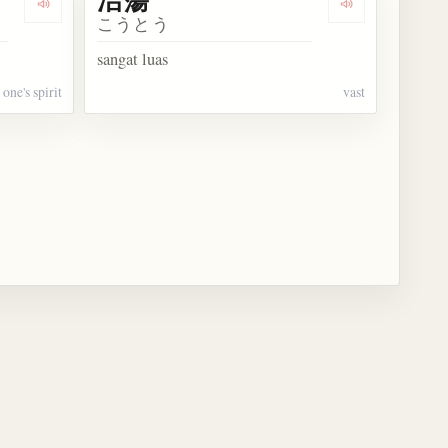
Dengarkan kosakata 浩然の気を養う
Dengarkan kos
こうとう
sangat luas
 one's spirit
vast