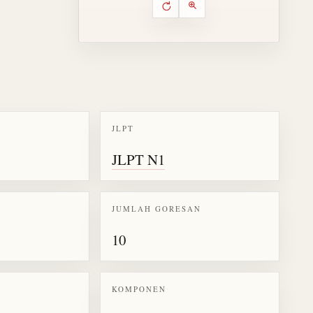
Putar ulang animasi
Kontrol animasi urutan goresa
Perbesar animasi
JLPT
k kanji 浩
JLPT N1
JUMLAH GORESAN
10
KOMPONEN