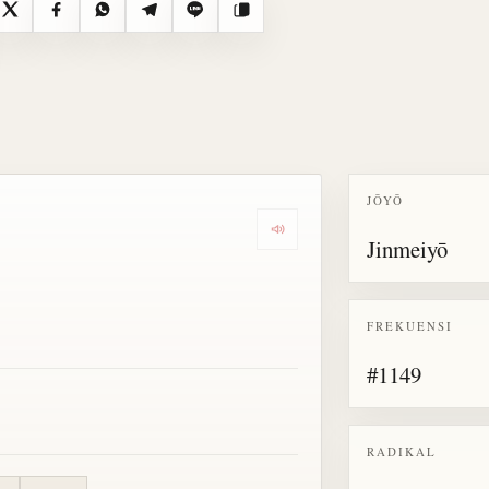
X
Facebook
WhatsApp
Telegram
Line
Salin
JŌYŌ
Dengarkan semua bacaan untu
Jinmeiyō
FREKUENSI
#1149
RADIKAL