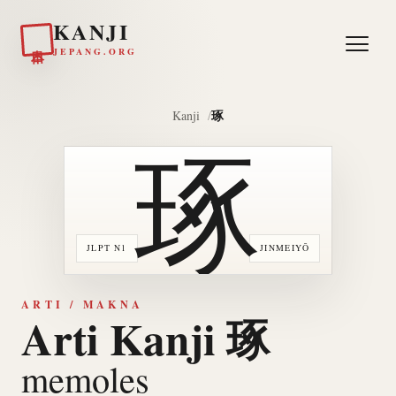
KANJI
日本
JEPANG.ORG
琢
Kanji
琢
JLPT N1
JINMEIYŌ
ARTI / MAKNA
Arti Kanji 琢
memoles