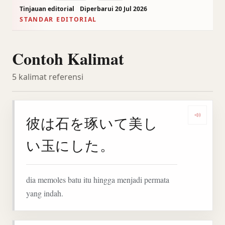
Tinjauan editorial
Diperbarui 20 Jul 2026
STANDAR EDITORIAL
Contoh Kalimat
5 kalimat referensi
彼は石を琢いて美し
Denga
い玉にした。
dia memoles batu itu hingga menjadi permata
yang indah.