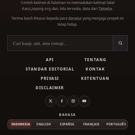
Contoh kalimat di halaman ini memadukan kalimat lokal
dan, bila tersedia, data dari
Tatoeba
.
Kanji.Jepang.org
Terima kasih khusus kepada para
donatur
yang menjaga proyek ini
tetap hidup.
Cari kanji
API
TENTANG
STANDAR EDITORIAL
KONTAK
PRIVASI
KETENTUAN
DISCLAIMER
X
Facebook
Instagram
YouTube
BAHASA
INDONESIA
ENGLISH
ESPAÑOL
FRANÇAIS
PORTUGUÊS