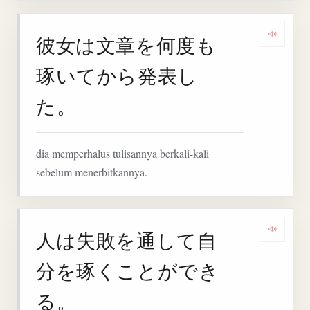
彼女は文章を何度も
Deng
琢いてから発表し
た。
dia memperhalus tulisannya berkali-kali
sebelum menerbitkannya.
人は失敗を通して自
Deng
分を琢くことができ
る。