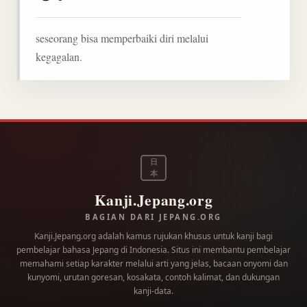
seseorang bisa memperbaiki diri melalui
kegagalan.
日
本
Kanji.Jepang.org
BAGIAN DARI JEPANG.ORG
Kanji.Jepang.org adalah kamus rujukan khusus untuk kanji bagi
pembelajar bahasa Jepang di Indonesia. Situs ini membantu pembelajar
memahami setiap karakter melalui arti yang jelas, bacaan onyomi dan
kunyomi, urutan goresan, kosakata, contoh kalimat, dan dukungan
kanji-data.