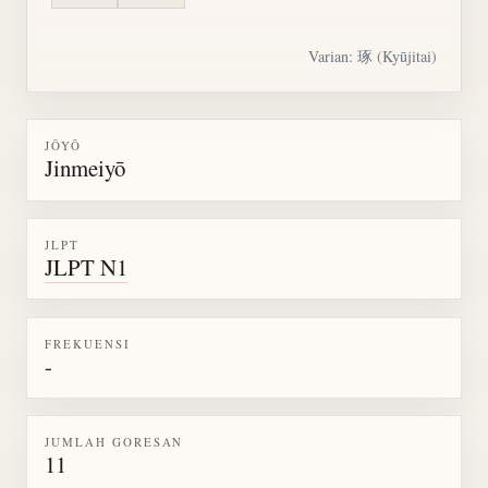
Varian: 琢 (Kyūjitai)
JŌYŌ
Jinmeiyō
JLPT
JLPT N1
FREKUENSI
-
JUMLAH GORESAN
11