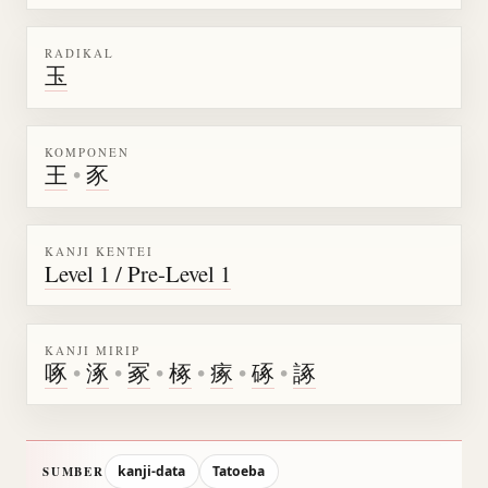
RADIKAL
玉
KOMPONEN
王
•
豕
KANJI KENTEI
Level 1 / Pre-Level 1
KANJI MIRIP
啄
•
涿
•
冢
•
椓
•
瘃
•
硺
•
諑
kanji-data
Tatoeba
SUMBER