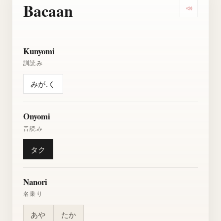
Bacaan
Dengarkan
Kunyomi
訓読み
みが.く
Onyomi
音読み
タク
Nanori
名乗り
あや
たか