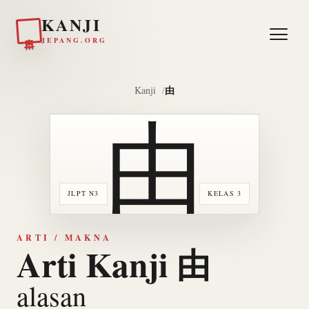
KANJI
日本
JEPANG.ORG
由
Kanji
由
JLPT N3
KELAS 3
ARTI / MAKNA
Arti Kanji 由
alasan