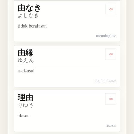
由なき
Dengarkan
よしなき
tidak beralasan
meaningless
由縁
Dengarkan 
ゆえん
asal-usul
acquaintance
理由
Dengarkan 
りゆう
alasan
reason