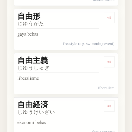
自由形
Dengarkan
じゆうがた
gaya bebas
freestyle (e.g. swimming event)
自由主義
Dengarkan
じゆうしゅぎ
liberalisme
liberalism
自由経済
Dengarkan
じゆうけいざい
ekonomi bebas
free economy