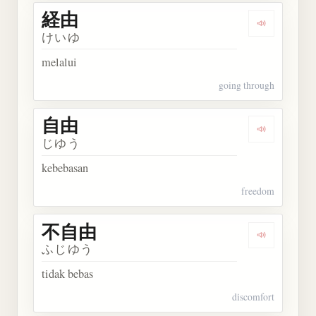
経由
Dengarkan 
けいゆ
melalui
going through
自由
Dengarkan 
じゆう
kebebasan
freedom
不自由
Dengarkan
ふじゆう
tidak bebas
discomfort