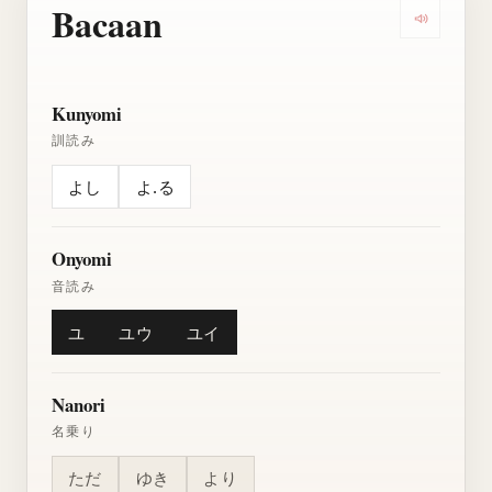
Bacaan
Dengarkan
Kunyomi
訓読み
よし
よ.る
Onyomi
音読み
ユ
ユウ
ユイ
Nanori
名乗り
ただ
ゆき
より