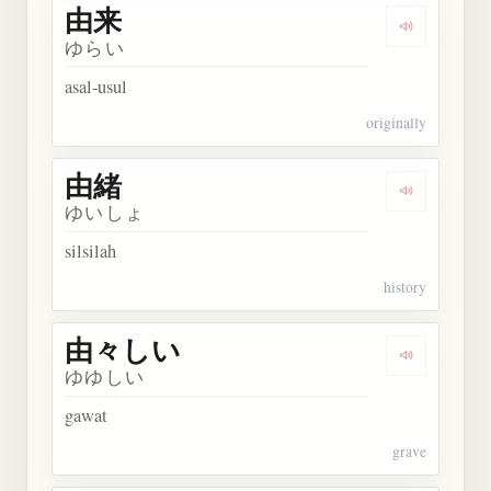
由来
Dengarkan 
ゆらい
asal-usul
originally
由緒
Dengarkan 
ゆいしょ
silsilah
history
由々しい
Dengarkan
ゆゆしい
gawat
grave