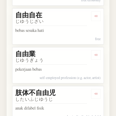
自由自在
Dengarkan
じゆうじざい
bebas sesuka hati
free
自由業
Dengarkan
じゆうぎょう
pekerjaan bebas
self-employed profession (e.g. actor, artist)
肢体不自由児
Dengarka
したいふじゆうじ
anak difabel fisik