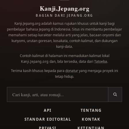
Kanji.Jepang.org
BAGIAN DARI JEPANG.ORG
Kanji.Jepang.org adalah kamus rujukan khusus untuk kanji bagi
pembelajar bahasa Jepang di Indonesia. Situs ini membantu pembelajar
memahami setiap karakter melalui arti yang jelas, bacaan onyomi dan
kunyomi, urutan goresan, kosakata, contoh kalimat, dan dukungan
kanji-data.
Contoh kalimat di halaman ini memadukan kalimat lokal
dan, bila tersedia, data dari
Tatoeba
.
Kanji.Jepang.org
Terima kasih khusus kepada para
donatur
yang menjaga proyek ini
tetap hidup.
Cari kanji
API
TENTANG
STANDAR EDITORIAL
KONTAK
PRIVASI
KETENTUAN