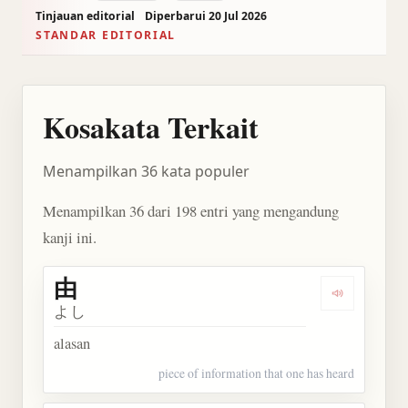
Tinjauan editorial
Diperbarui 20 Jul 2026
STANDAR EDITORIAL
Kosakata Terkait
Menampilkan 36 kata populer
Menampilkan 36 dari 198 entri yang mengandung
kanji ini.
由
Dengarkan 
よし
alasan
piece of information that one has heard