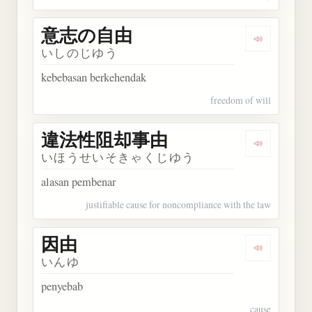
意志の自由
Dengarka
いしのじゆう
kebebasan berkehendak
freedom of will
違法性阻却事由
Dengarka
いほうせいそきゃくじゆう
alasan pembenar
justifiable cause for noncompliance with the law
因由
Dengarkan 
いんゆ
penyebab
cause