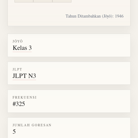
Tahun Ditambahkan (Jōyō): 1946
JŌYŌ
Kelas 3
JLPT
JLPT N3
FREKUENSI
#325
JUMLAH GORESAN
5