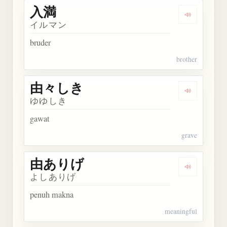
入満
Dengarkan 
イルマン
bruder
brother
由々しき
Dengarkan
ゆゆしき
gawat
grave
由ありげ
Dengarkan
よしありげ
penuh makna
meaningful