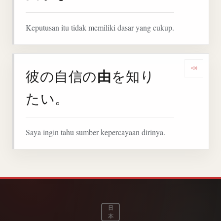
Keputusan itu tidak memiliki dasar yang cukup.
由
彼の自信の
を知り
Denga
たい。
Saya ingin tahu sumber kepercayaan dirinya.
日
本