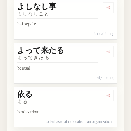
よしなし事
Dengarka
よしなしごと
hal sepele
trivial thing
よって来たる
Dengarka
よってきたる
berasal
originating
依る
Dengarkan 
よる
berdasarkan
to be based at (a location, an organization)