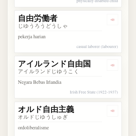
physically disabled child
自由労働者
Dengarka
じゆうろうどうしゃ
pekerja harian
casual laborer (labourer)
アイルランド自由国
Dengark
アイルランドじゆうこく
Negara Bebas Irlandia
Irish Free State (1922-1937)
オルド自由主義
Dengarka
オルドじゆうしゅぎ
ordoliberalisme