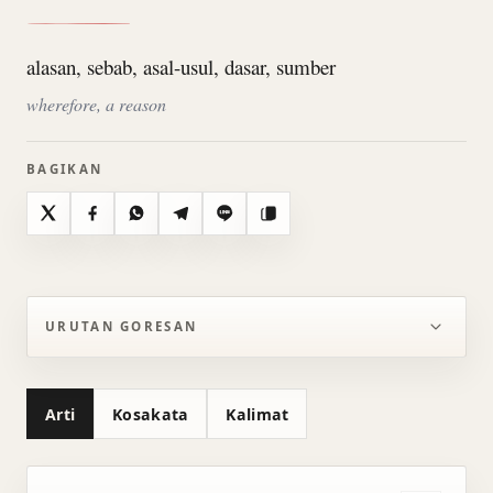
alasan, sebab, asal-usul, dasar, sumber
wherefore, a reason
BAGIKAN
X
Facebook
WhatsApp
Telegram
Line
Salin
URUTAN GORESAN
Arti
Kosakata
Kalimat