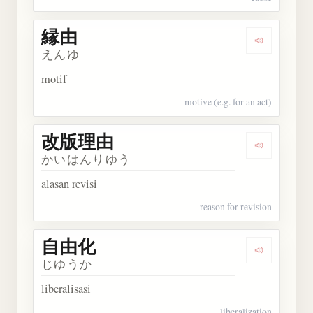
縁由
Dengarkan 
えんゆ
motif
motive (e.g. for an act)
改版理由
Dengarkan
かいはんりゆう
alasan revisi
reason for revision
自由化
Dengarkan
じゆうか
liberalisasi
liberalization