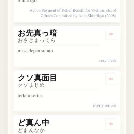
Shinrikyo
Act on Payment of Relief Benefit for Victims, etc. of
Crimes Committed by Aum Shinrikyo (2008)
お先真っ暗
Dengarka
おさきまっくら
masa depan suram
very bleak
クソ真面目
Dengarka
クソまじめ
terlalu serius
overly serious
ど真ん中
Dengarkan
どまんなか