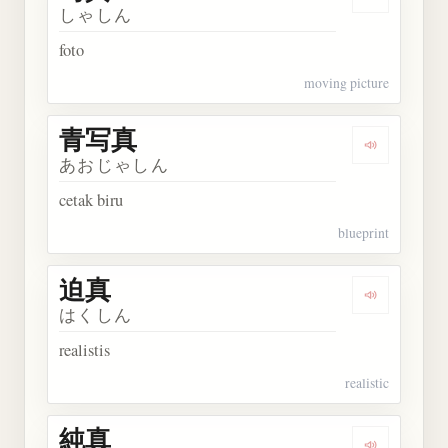
Dengarkan 
しゃしん
foto
moving picture
青写真
Dengarkan
あおじゃしん
cetak biru
blueprint
迫真
Dengarkan 
はくしん
realistis
realistic
純真