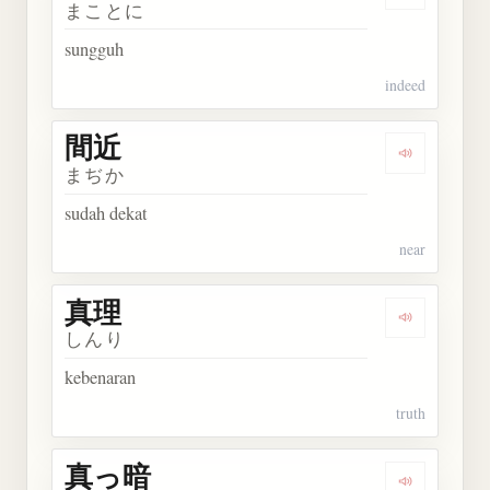
Dengarkan 
まことに
sungguh
indeed
間近
Dengarkan 
まぢか
sudah dekat
near
真理
Dengarkan 
しんり
kebenaran
truth
真っ暗