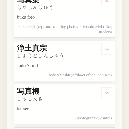
Dengarkan
しゃしんしゅう
buku foto
photo book (esp. one featuring photos of female celebrities,
models)
浄土真宗
Dengarkan
じょうどしんしゅう
Jodo Shinshu
Jōdo Shinshū (offshoot of the Jōdo sect)
写真機
Dengarkan
しゃしんき
kamera
(photographic) camera