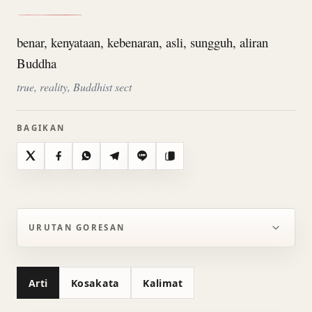
benar, kenyataan, kebenaran, asli, sungguh, aliran
Buddha
true, reality, Buddhist sect
BAGIKAN
X
Facebook
WhatsApp
Telegram
Line
Salin
URUTAN GORESAN
Arti
Kosakata
Kalimat