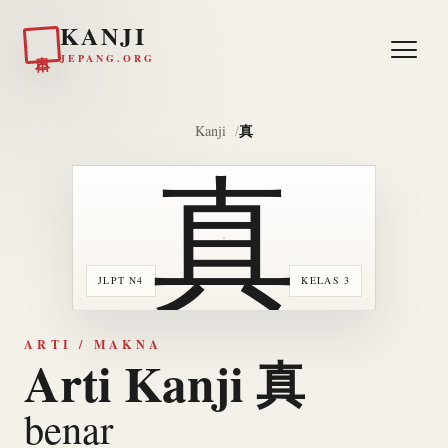
KANJI
日本
JEPANG.ORG
真
Kanji
真
JLPT N4
KELAS 3
ARTI / MAKNA
Arti Kanji 真
benar