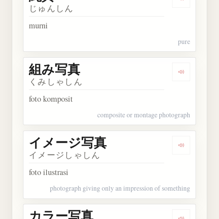
Dengarkan 
じゅんしん
murni
pure
組み写真
Dengarkan
くみしゃしん
foto komposit
composite or montage photograph
イメージ写真
Dengarka
イメージしゃしん
foto ilustrasi
photograph giving only an impression of something
カラー写真