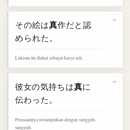
真
その絵は
作だと認
Denga
められた。
Lukisan itu diakui sebagai karya asli.
真
彼女の気持ちは
に
Denga
伝わった。
Perasaannya tersampaikan dengan sungguh-
sungguh.