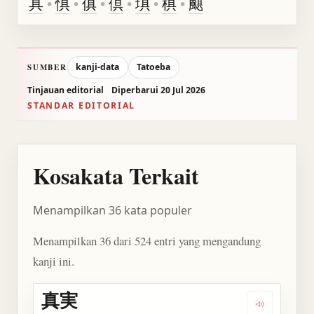
具
•
惧
•
俱
•
倶
•
埧
•
椇
•
颶
kanji-data
Tatoeba
SUMBER
Tinjauan editorial
Diperbarui 20 Jul 2026
STANDAR EDITORIAL
Kosakata Terkait
Menampilkan 36 kata populer
Menampilkan 36 dari 524 entri yang mengandung
kanji ini.
真実
Dengarkan 