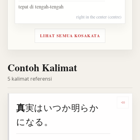
tepat di tengah-tengah
right in the center (centre)
LIHAT SEMUA KOSAKATA
Contoh Kalimat
5 kalimat referensi
真
実はいつか明らか
Denga
になる。