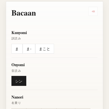
Bacaan
Dengarkan
Kunyomi
訓読み
ま
ま-
まこと
Onyomi
音読み
シン
Nanori
名乗り