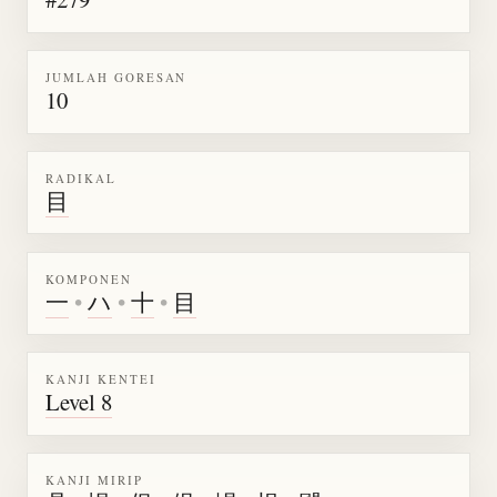
JUMLAH GORESAN
10
RADIKAL
目
KOMPONEN
一
•
ハ
•
十
•
目
KANJI KENTEI
Level 8
KANJI MIRIP