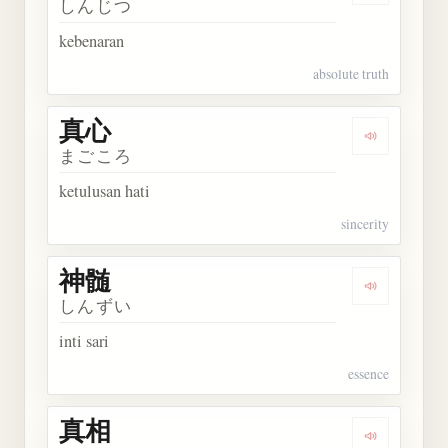
しんじつ
kebenaran
absolute truth
真心
Dengarkan 
まごころ
ketulusan hati
sincerity
神髄
Dengarkan 
しんずい
inti sari
essence
真相
Dengarkan 