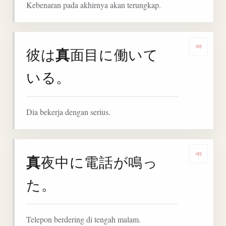
Kebenaran pada akhirnya akan terungkap.
真
彼は
面目に働いて
Denga
いる。
Dia bekerja dengan serius.
真
夜中に電話が鳴っ
Denga
た。
Telepon berdering di tengah malam.