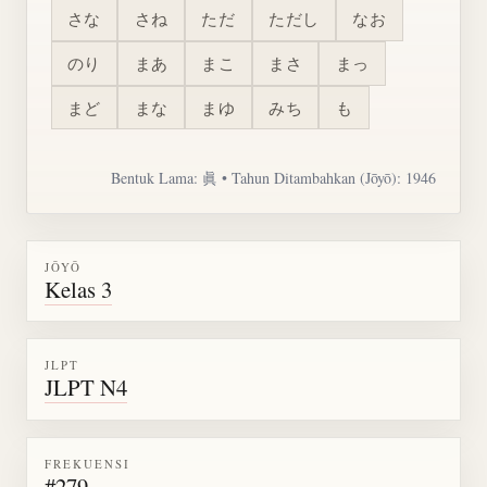
さな
さね
ただ
ただし
なお
のり
まあ
まこ
まさ
まっ
まど
まな
まゆ
みち
も
Bentuk Lama: 眞 • Tahun Ditambahkan (Jōyō): 1946
JŌYŌ
Kelas 3
JLPT
JLPT N4
FREKUENSI
#279