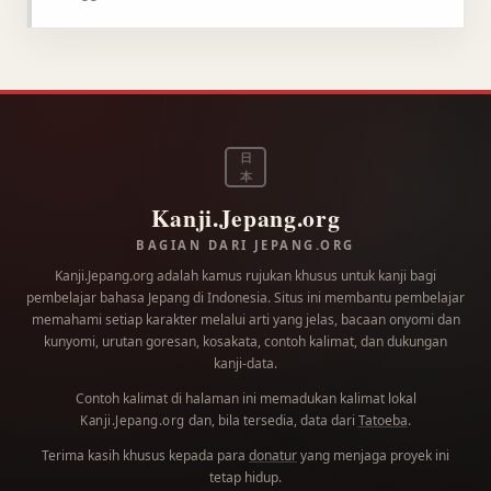
日
本
Kanji.Jepang.org
BAGIAN DARI JEPANG.ORG
Kanji.Jepang.org adalah kamus rujukan khusus untuk kanji bagi
pembelajar bahasa Jepang di Indonesia. Situs ini membantu pembelajar
memahami setiap karakter melalui arti yang jelas, bacaan onyomi dan
kunyomi, urutan goresan, kosakata, contoh kalimat, dan dukungan
kanji-data.
Contoh kalimat di halaman ini memadukan kalimat lokal
dan, bila tersedia, data dari
Tatoeba
.
Kanji.Jepang.org
Terima kasih khusus kepada para
donatur
yang menjaga proyek ini
tetap hidup.