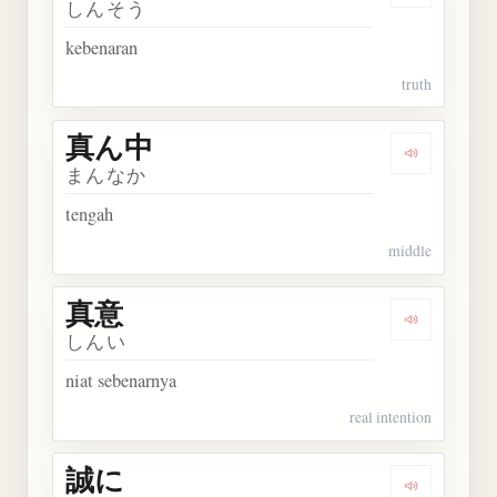
しんそう
kebenaran
truth
真ん中
Dengarkan
まんなか
tengah
middle
真意
Dengarkan 
しんい
niat sebenarnya
real intention
誠に