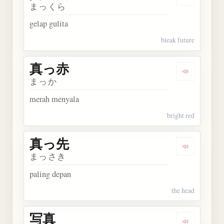
Dengarkan
まっくら
gelap gulita
bleak future
真っ赤
Dengarkan
まっか
merah menyala
bright red
真っ先
Dengarkan
まっさき
paling depan
the head
写真