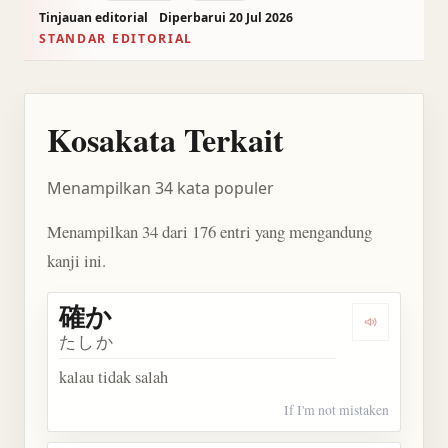
Tinjauan editorial
Diperbarui 20 Jul 2026
STANDAR EDITORIAL
Kosakata Terkait
Menampilkan 34 kata populer
Menampilkan 34 dari 176 entri yang mengandung
kanji ini.
確か
Dengarkan 
たしか
kalau tidak salah
If I'm not mistaken