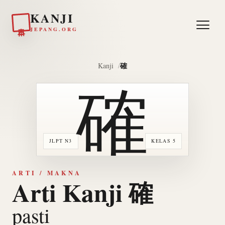
KANJI
日本
JEPANG.ORG
確
Kanji
確
JLPT N3
KELAS 5
ARTI / MAKNA
Arti Kanji 確
pasti