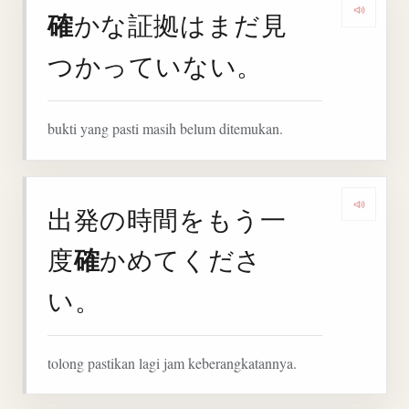
確
かな証拠はまだ見
Denga
つかっていない。
bukti yang pasti masih belum ditemukan.
出発の時間をもう一
Deng
確
度
かめてくださ
い。
tolong pastikan lagi jam keberangkatannya.