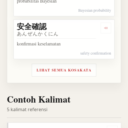
probabilitas Bayesian
Bayesian probability
安全確認
Dengarkan
あんぜんかくにん
konfirmasi keselamatan
safety confirmation
LIHAT SEMUA KOSAKATA
Contoh Kalimat
5 kalimat referensi