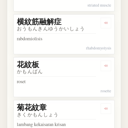
striated muscle
横紋筋融解症
Dengarka
おうもんきんゆうかいしょう
rabdomiolisis
rhabdomyolysis
花紋板
Dengarkan
かもんばん
roset
rosette
菊花紋章
Dengarkan
きくかもんしょう
lambang kekaisaran krisan