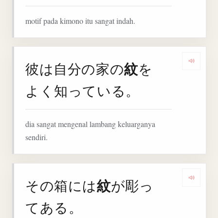
motif pada kimono itu sangat indah.
紋
彼は自分の家の
を
Denga
よく知っている。
dia sangat mengenal lambang keluarganya
sendiri.
紋
その箱には
が彫っ
Denga
てある。