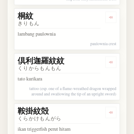
桐紋
Dengarkan 
きりもん
lambang paulownia
paulownia crest
倶利迦羅紋紋
Dengarka
くりからもんもん
tato kurikara
tattoo (esp. one of a flame-wreathed dragon wrapped
around and swallowing the tip of an upright sword)
鞍掛紋殻
Dengarkan
くらかけもんがら
ikan triggerfish perut hitam