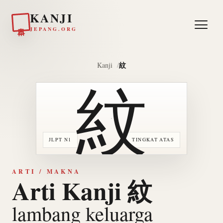
KANJI
日本
JEPANG.ORG
紋
Kanji
紋
JLPT N1
TINGKAT ATAS
ARTI / MAKNA
Arti Kanji 紋
lambang keluarga