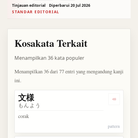
Tinjauan editorial
Diperbarui 20 Jul 2026
STANDAR EDITORIAL
Kosakata Terkait
Menampilkan 36 kata populer
Menampilkan 36 dari 77 entri yang mengandung kanji
ini.
文様
Dengarkan 
もんよう
corak
pattern