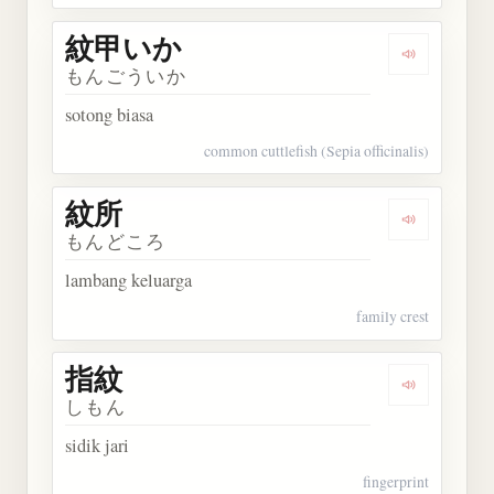
紋甲いか
Dengarkan
もんごういか
sotong biasa
common cuttlefish (Sepia officinalis)
紋所
Dengarkan 
もんどころ
lambang keluarga
family crest
指紋
Dengarkan 
しもん
sidik jari
fingerprint