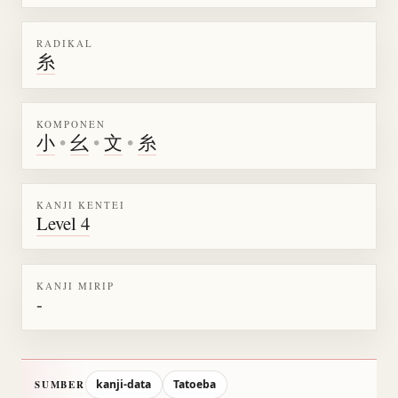
RADIKAL
糸
KOMPONEN
小
•
幺
•
文
•
糸
KANJI KENTEI
Level 4
KANJI MIRIP
-
kanji-data
Tatoeba
SUMBER