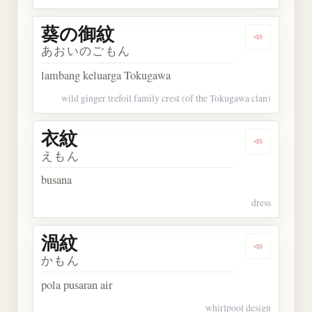
葵の御紋
Dengarkan
あおいのごもん
lambang keluarga Tokugawa
wild ginger trefoil family crest (of the Tokugawa clan)
衣紋
Dengarkan 
えもん
busana
dress
渦紋
Dengarkan 
かもん
pola pusaran air
whirlpool design