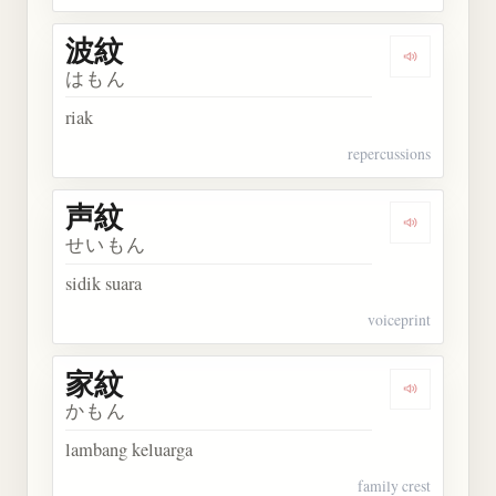
波紋
Dengarkan 
はもん
riak
repercussions
声紋
Dengarkan 
せいもん
sidik suara
voiceprint
家紋
Dengarkan 
かもん
lambang keluarga
family crest