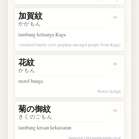
加賀紋
Dengarkan
かがもん
lambang keluarga Kaga
coloured family crest (popular amongst people from Kaga)
花紋
Dengarkan 
かもん
motif bunga
flower design
菊の御紋
Dengarkan
きくのごもん
lambang krisan kekaisaran
imperial chrysanthemum crest