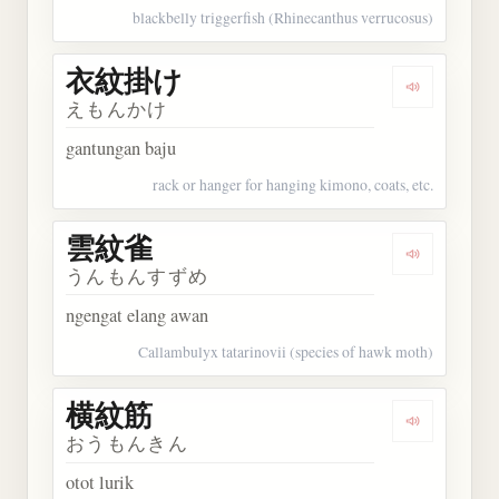
blackbelly triggerfish (Rhinecanthus verrucosus)
衣紋掛け
Dengarkan
えもんかけ
gantungan baju
rack or hanger for hanging kimono, coats, etc.
雲紋雀
Dengarkan
うんもんすずめ
ngengat elang awan
Callambulyx tatarinovii (species of hawk moth)
横紋筋
Dengarkan
おうもんきん
otot lurik