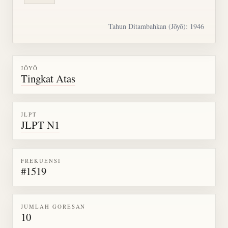
Tahun Ditambahkan (Jōyō): 1946
JŌYŌ
Tingkat Atas
JLPT
JLPT N1
FREKUENSI
#1519
JUMLAH GORESAN
10