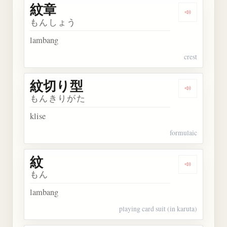
紋章
Dengarkan 
もんしょう
lambang
crest
紋切り型
Dengarkan
もんきりがた
klise
formulaic
紋
Dengarkan 
もん
lambang
playing card suit (in karuta)