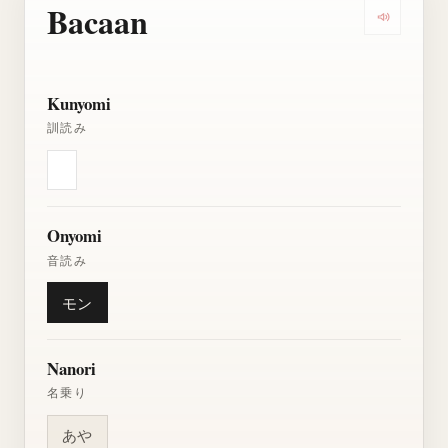
Bacaan
Dengarkan
Kunyomi
訓読み
Onyomi
音読み
モン
Nanori
名乗り
あや