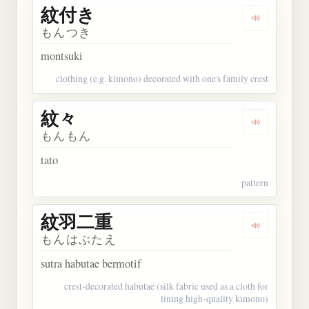
紋付き
Dengarkan
もんつき
montsuki
clothing (e.g. kimono) decorated with one's family crest
紋々
Dengarkan 
もんもん
tato
pattern
紋羽二重
Dengarkan
もんはぶたえ
sutra habutae bermotif
crest-decorated habutae (silk fabric used as a cloth for
lining high-quality kimono)