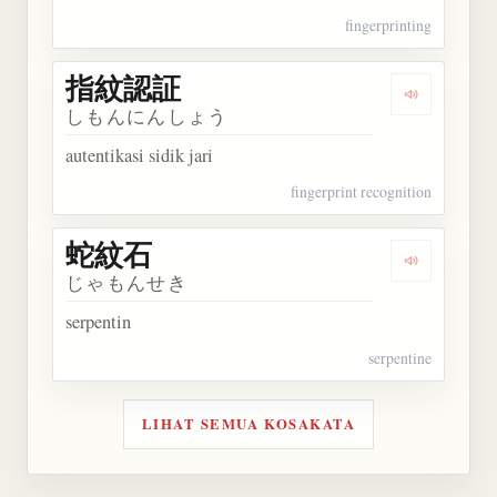
fingerprinting
指紋認証
Dengarkan
しもんにんしょう
autentikasi sidik jari
fingerprint recognition
蛇紋石
Dengarkan
じゃもんせき
serpentin
serpentine
LIHAT SEMUA KOSAKATA