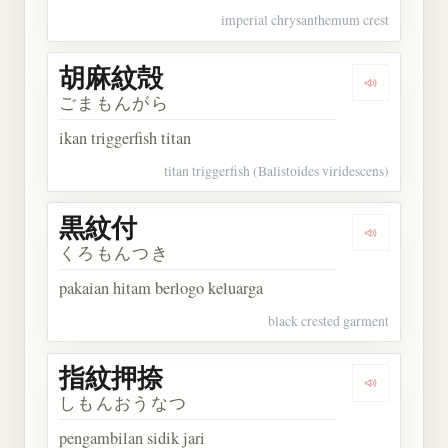
imperial chrysanthemum crest
胡麻紋殻
Dengarkan
ごまもんがら
ikan triggerfish titan
titan triggerfish (Balistoides viridescens)
黒紋付
Dengarkan
くろもんつき
pakaian hitam berlogo keluarga
black crested garment
指紋押捺
Dengarkan
しもんおうなつ
pengambilan sidik jari