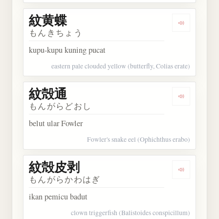
紋黄蝶
Dengarkan
もんきちょう
kupu-kupu kuning pucat
eastern pale clouded yellow (butterfly, Colias erate)
紋殻通
Dengarkan
もんがらどおし
belut ular Fowler
Fowler's snake eel (Ophichthus erabo)
紋殻皮剥
Dengarkan
もんがらかわはぎ
ikan pemicu badut
clown triggerfish (Balistoides conspicillum)