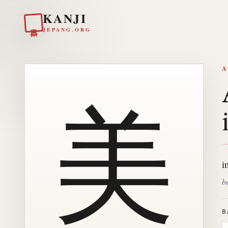
KANJI
日本
JEPANG.ORG
A
美
i
b
B