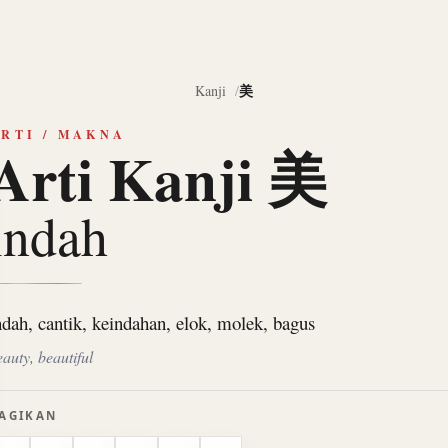
美
Kanji
RTI / MAKNA
Arti Kanji 美
indah
ndah, cantik, keindahan, elok, molek, bagus
eauty, beautiful
AGIKAN