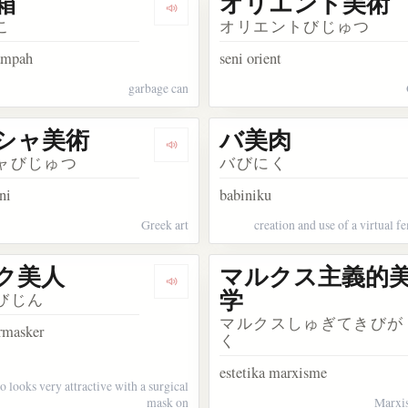
箱
オリエント美術
kata 賛美歌
Dengarkan kosakata ゴミ箱
こ
オリエントびじゅつ
ampah
seni orient
garbage can
シャ美術
バ美肉
sakata カリスマ美容師
Dengarkan kosakata ギリシャ美術
ャびじゅつ
バびにく
ni
babiniku
Greek art
creation and use of a virtual f
ク美人
マルクス主義的
sakata ホンビノス貝
Dengarkan kosakata マスク美人
学
びじん
マルクスしゅぎてきびが
rmasker
く
estetika marxisme
looks very attractive with a surgical
mask on
Marxis