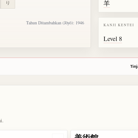
羊
り
Tahun Ditambahkan (Jōyō): 1946
KANJI KENTEI
Level 8
Tinj
i.
美術館