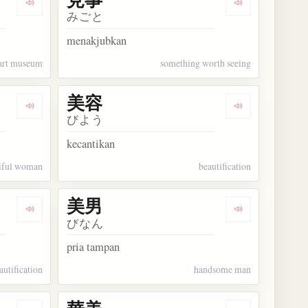
Dengarkan kosakata 美術館
Dengarkan kos
みごと
menakjubkan
art museum
something worth seeing
美容
Dengarkan kosakata 美人
Dengarkan kos
びよう
kecantikan
iful woman
beautification
美男
Dengarkan kosakata 美化
Dengarkan kos
びなん
pria tampan
autification
handsome man