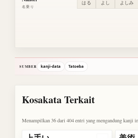
はる
よし
よしみ
名乗り
kanji-data
Tatoeba
SUMBER
Kosakata Terkait
Menampilkan 36 dari 404 entri yang mengandung kanji in
上手い
美術