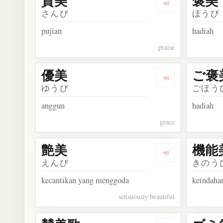
賛美
褒美
Dengarkan kosa
さんび
ほうび
pujian
hadiah
praise
優美
ご褒
Dengarkan kosa
ゆうび
ごほう
anggun
hadiah
grace
艶美
機能
Dengarkan kosa
えんび
きのう
kecantikan yang menggoda
keindaha
sensuously beautiful