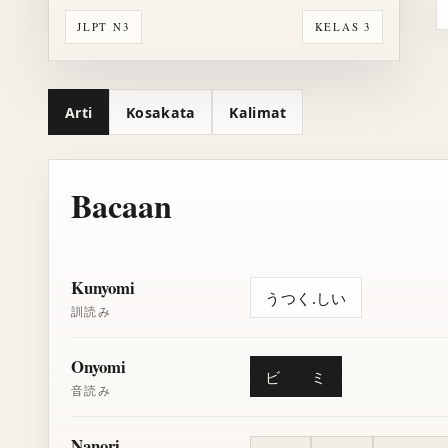
JLPT N3
KELAS 3
Arti
Kosakata
Kalimat
Bacaan
Kunyomi
うつく.しい
訓読み
Onyomi
ビ
ミ
音読み
Nanori