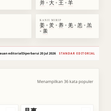
并
•
大
•
王
•
羊
KANJI MIRIP
姜
•
羑
•
养
•
羌
•
恙
•
羔
•
𣴎
auan editorial
Diperbarui 20 Jul 2026
STANDAR EDITORIAL
Menampilkan 36 kata populer
見事