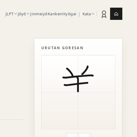
|
JLPT
Jōyō
Jinmeiyō
Kanken
Hyōgai
Kata
Statistik latihan
Jepang.or
URUTAN GORESAN