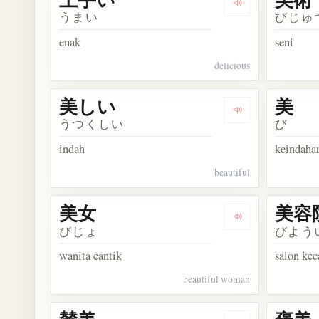
Dengarkan kosa
うまい
びじゅ
enak
seni
delicious
美しい
美
Dengarkan kosa
うつくしい
び
indah
keindaha
beautiful
美女
美容
Dengarkan kosa
びじょ
びよう
wanita cantik
salon kec
beautiful woman