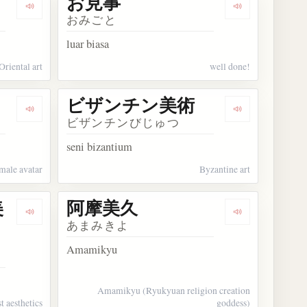
お見事
Dengarkan kosakata オリエント美術
Dengarkan ko
おみごと
luar biasa
Oriental art
well done!
ビザンチン美術
Dengarkan kosakata バ美肉
Dengarkan 
ビザンチンびじゅつ
seni bizantium
emale avatar
Byzantine art
美
阿摩美久
Dengarkan kosakata マルクス主義的美学
Dengarkan ko
あまみきよ
Amamikyu
Amamikyu (Ryukyuan religion creation
t aesthetics
goddess)