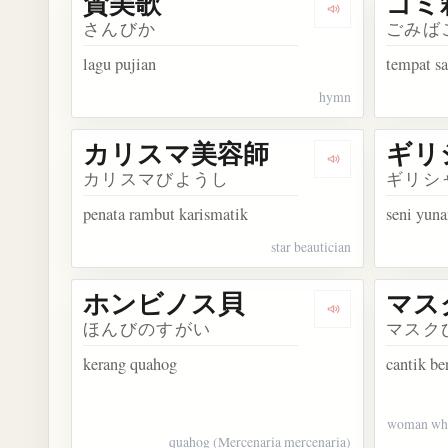
賛美歌
ゴミ
Dengarkan kosa
さんびか
ごみば
lagu pujian
tempat s
hymn
カリスマ美容師
ギリ
Dengarkan ko
カリスマびようし
ギリシ
penata rambut karismatik
seni yuna
star beautician
ホンビノス貝
マス
Dengarkan ko
ほんびのすがい
マスク
kerang quahog
cantik be
woman who 
quahog (Mercenaria mercenaria)