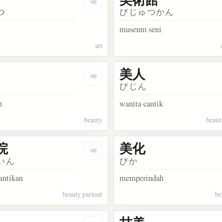
kata 上手い
Dengarkan kosakata 美術
つ
びじゅつかん
museum seni
art
美人
kata 美しい
Dengarkan kosakata 美
びじん
n
wanita cantik
beauty
beaut
院
美化
kata 美女
Dengarkan kosakata 美容院
いん
びか
antikan
memperindah
beauty parlour
be