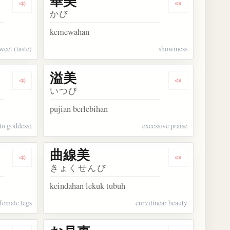
華美
Dengarkan kosakata 甘美
Dengarkan kos
かび
kemewahan
weet (taste)
showiness
溢美
Dengarkan kosakata 伊邪那美
Dengarkan kos
いつび
pujian berlebihan
to goddess)
excessive praise
曲線美
Dengarkan kosakata 脚線美
Dengarkan ko
きょくせんび
keindahan lekuk tubuh
 female legs
curvilinear beauty