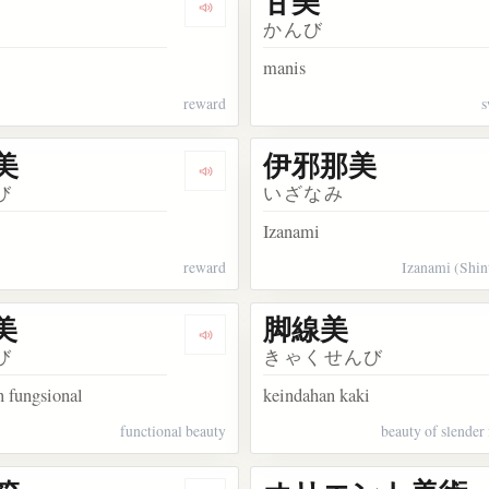
甘美
kata 賛美
Dengarkan kosakata 褒美
かんび
manis
reward
s
美
伊邪那美
kata 優美
Dengarkan kosakata ご褒美
び
いざなみ
Izanami
reward
Izanami (Shin
美
脚線美
kata 艶美
Dengarkan kosakata 機能美
び
きゃくせんび
n fungsional
keindahan kaki
functional beauty
beauty of slender