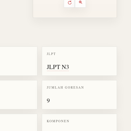
Putar ulang animasi
Kontrol animasi urutan goresa
Perbesar animasi
JLPT
k kanji 美
JLPT N3
JUMLAH GORESAN
9
KOMPONEN