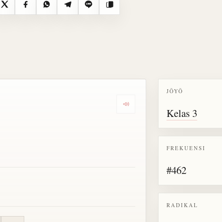
X
Facebook
WhatsApp
Telegram
Line
Salin
JŌYŌ
Dengarkan semua bacaan untu
Kelas 3
FREKUENSI
#462
RADIKAL