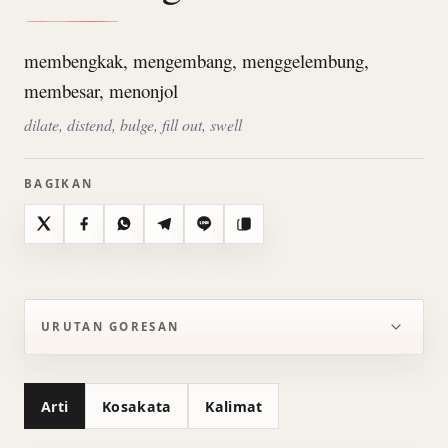
membengkak, mengembang, menggelembung,
membesar, menonjol
dilate, distend, bulge, fill out, swell
BAGIKAN
X
Facebook
WhatsApp
Telegram
Line
Salin
URUTAN GORESAN
Arti
Kosakata
Kalimat