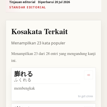
Tinjauan editorial
Diperbarui 20 Jul 2026
STANDAR EDITORIAL
Kosakata Terkait
Menampilkan 23 kata populer
Menampilkan 23 dari 28 entri yang mengandung kanji
ini.
膨れる
Dengarkan
ふくれる
membengkak
to get cross