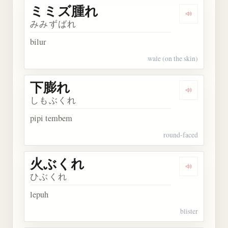
ミミズ腫れ
Dengarka
みみずばれ
bilur
wale (on the skin)
下膨れ
Dengarkan
しもぶくれ
pipi tembem
round-faced
火ぶくれ
Dengarkan
ひぶくれ
lepuh
blister