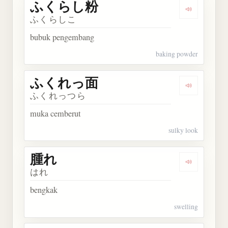
ふくらし粉
Dengarka
ふくらしこ
bubuk pengembang
baking powder
ふくれっ面
Dengarka
ふくれっつら
muka cemberut
sulky look
腫れ
Dengarkan 
はれ
bengkak
swelling