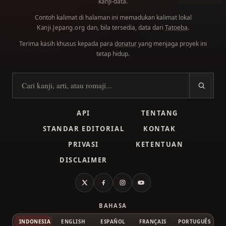
kanji-data.
Contoh kalimat di halaman ini memadukan kalimat lokal
dan, bila tersedia, data dari
Tatoeba
.
Kanji.Jepang.org
Terima kasih khusus kepada para
donatur
yang menjaga proyek ini
tetap hidup.
Cari kanji
API
TENTANG
STANDAR EDITORIAL
KONTAK
PRIVASI
KETENTUAN
DISCLAIMER
X
Facebook
Instagram
YouTube
BAHASA
INDONESIA
ENGLISH
ESPAÑOL
FRANÇAIS
PORTUGUÊS