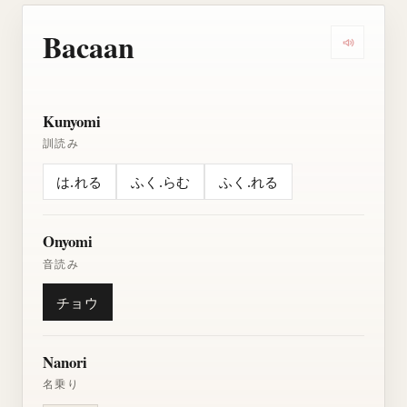
Bacaan
Dengarkan
Kunyomi
訓読み
は.れる
ふく.らむ
ふく.れる
Onyomi
音読み
チョウ
Nanori
名乗り