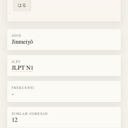
はる
JŌYŌ
Jinmeiyō
JLPT
JLPT N1
FREKUENSI
-
JUMLAH GORESAN
12