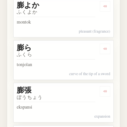
膨よか
Dengarkan
ふくよか
montok
pleasant (fragrance)
膨ら
Dengarkan 
ふくら
tonjolan
curve of the tip of a sword
膨張
Dengarkan 
ぼうちょう
ekspansi
expansion