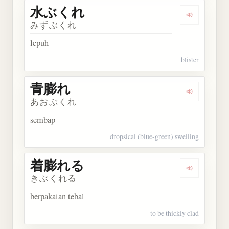
水ぶくれ
Dengarkan
みずぶくれ
lepuh
blister
青膨れ
Dengarkan
あおぶくれ
sembap
dropsical (blue-green) swelling
着膨れる
Dengarkan
きぶくれる
berpakaian tebal
to be thickly clad