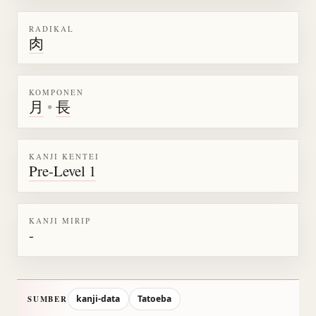
RADIKAL
肉
KOMPONEN
月
•
長
KANJI KENTEI
Pre-Level 1
KANJI MIRIP
-
kanji-data
Tatoeba
SUMBER