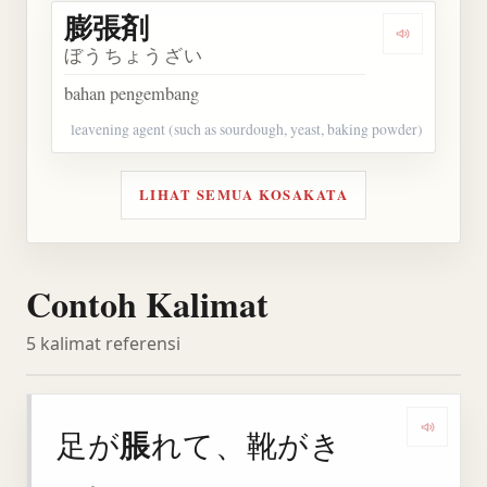
膨張剤
Dengarkan
ぼうちょうざい
bahan pengembang
leavening agent (such as sourdough, yeast, baking powder)
LIHAT SEMUA KOSAKATA
Contoh Kalimat
5 kalimat referensi
脹
足が
れて、靴がき
Denga