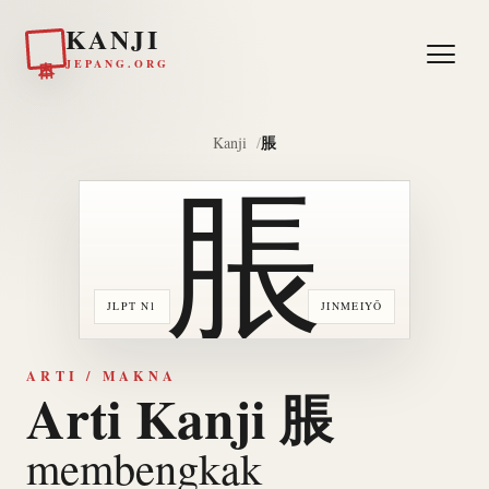
KANJI
日本
JEPANG.ORG
脹
Kanji
脹
JLPT N1
JINMEIYŌ
ARTI / MAKNA
Arti Kanji 脹
membengkak