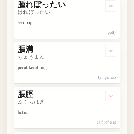
腫れぼったい
Dengarka
はれぼったい
sembap
puffy
脹満
Dengarkan 
ちょうまん
perut kembung
tympanites
脹脛
Dengarkan 
ふくらはぎ
betis
calf (of leg)