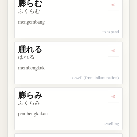
膨らむ
Dengarkan
ふくらむ
mengembang
to expand
腫れる
Dengarkan
はれる
membengkak
to swell (from inflammation)
膨らみ
Dengarkan
ふくらみ
pembengkakan
swelling