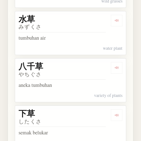
wild grasses
水草
Dengarkan 
みずくさ
tumbuhan air
water plant
八千草
Dengarkan
やちぐさ
aneka tumbuhan
variety of plants
下草
Dengarkan 
したくさ
semak belukar