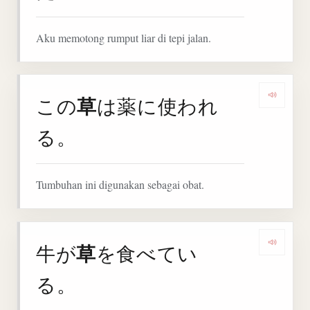
Aku memotong rumput liar di tepi jalan.
草
この
は薬に使われ
Denga
る。
Tumbuhan ini digunakan sebagai obat.
草
牛が
を食べてい
Denga
る。