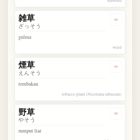
seaweed
雑草
Dengarkan 
ざっそう
gulma
weed
煙草
Dengarkan 
えんそう
tembakau
tobacco plant (Nicotiana tabacum)
野草
Dengarkan 
やそう
rumput liar