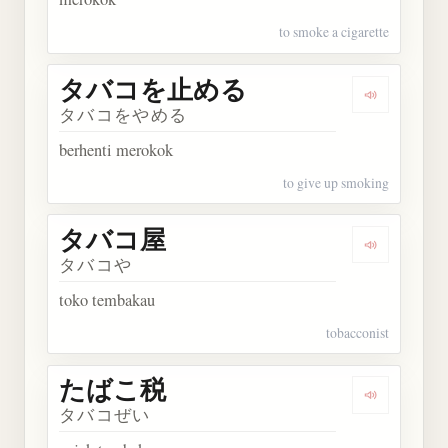
to smoke a cigarette
タバコを止める
Dengarka
タバコをやめる
berhenti merokok
to give up smoking
タバコ屋
Dengarkan
タバコや
toko tembakau
tobacconist
たばこ税
Dengarkan
タバコぜい