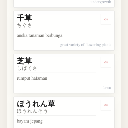
undergrowth
千草
Dengarkan 
ちぐさ
aneka tanaman berbunga
great variety of flowering plants
芝草
Dengarkan 
しばくさ
rumput halaman
lawn
ほうれん草
Dengarka
ほうれんそう
bayam jepang