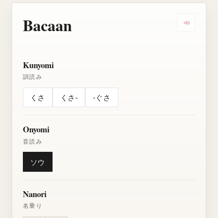
Bacaan
Dengarkan
Kunyomi
訓読み
くさ
くさ-
-ぐさ
Onyomi
音読み
ソウ
Nanori
名乗り