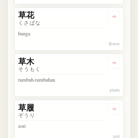
草花
Dengarkan 
くさばな
bunga
flower
草木
Dengarkan 
そうもく
tumbuh-tumbuhan
plants
草履
Dengarkan 
ぞうり
zori
zori