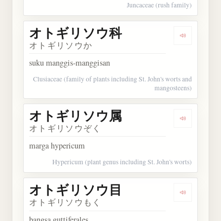
Juncaceae (rush family)
オトギリソウ科
Dengarka
オトギリソウか
suku manggis-manggisan
Clusiaceae (family of plants including St. John's worts and
mangosteens)
オトギリソウ属
Dengarka
オトギリソウぞく
marga hypericum
Hypericum (plant genus including St. John's worts)
オトギリソウ目
Dengarka
オトギリソウもく
bangsa guttiferales