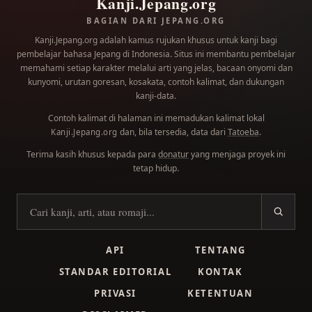
Kanji.Jepang.org
BAGIAN DARI JEPANG.ORG
Kanji.Jepang.org adalah kamus rujukan khusus untuk kanji bagi
pembelajar bahasa Jepang di Indonesia. Situs ini membantu pembelajar
memahami setiap karakter melalui arti yang jelas, bacaan onyomi dan
kunyomi, urutan goresan, kosakata, contoh kalimat, dan dukungan
kanji-data.
Contoh kalimat di halaman ini memadukan kalimat lokal
dan, bila tersedia, data dari
Tatoeba
.
Kanji.Jepang.org
Terima kasih khusus kepada para
donatur
yang menjaga proyek ini
tetap hidup.
Cari kanji
API
TENTANG
STANDAR EDITORIAL
KONTAK
PRIVASI
KETENTUAN