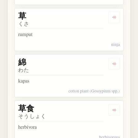
草
Dengarkan 
くさ
rumput
ninja
綿
Dengarkan 
わた
kapas
cotton plant (Gossypium spp.)
草食
Dengarkan 
そうしょく
herbivora
herbivorous