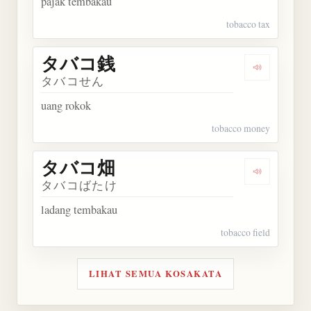
pajak tembakau
tobacco tax
タバコ銭
Dengarkan
タバコせん
uang rokok
tobacco money
タバコ畑
Dengarkan
タバコばたけ
ladang tembakau
tobacco field
LIHAT SEMUA KOSAKATA