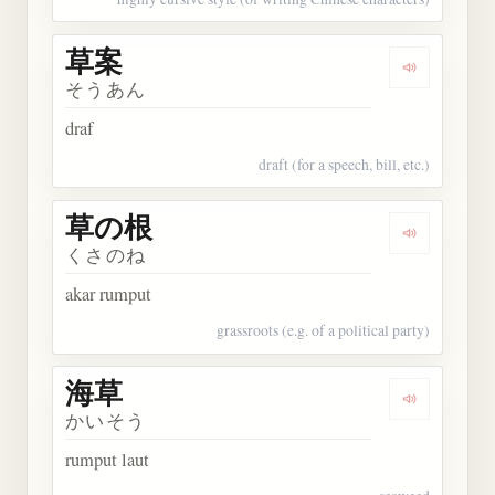
草案
Dengarkan 
そうあん
draf
draft (for a speech, bill, etc.)
草の根
Dengarkan
くさのね
akar rumput
grassroots (e.g. of a political party)
海草
Dengarkan 
かいそう
rumput laut