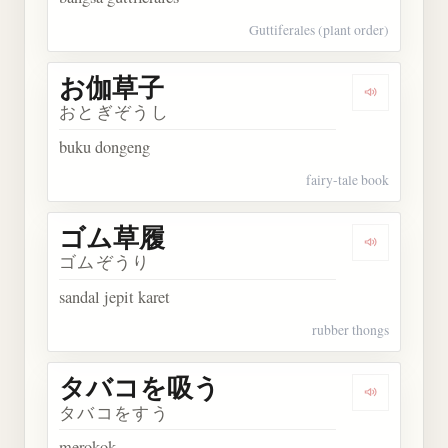
Guttiferales (plant order)
お伽草子
Dengarkan
おとぎぞうし
buku dongeng
fairy-tale book
ゴム草履
Dengarkan
ゴムぞうり
sandal jepit karet
rubber thongs
タバコを吸う
Dengarka
タバコをすう
merokok