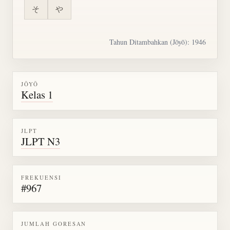
そ
や
Tahun Ditambahkan (Jōyō): 1946
JŌYŌ
Kelas 1
JLPT
JLPT N3
FREKUENSI
#967
JUMLAH GORESAN