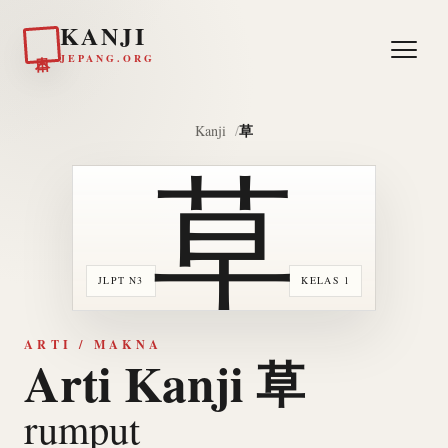
KANJI
日本
JEPANG.ORG
草
Kanji
草
JLPT N3
KELAS 1
ARTI / MAKNA
Arti Kanji 草
rumput