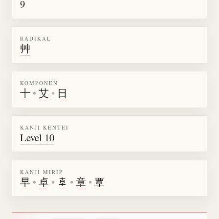
9
RADIKAL
艸
KOMPONEN
十
•
艾
•
日
KANJI KENTEI
Level 10
KANJI MIRIP
早
•
卓
•
𠦝
•
章
•
覃