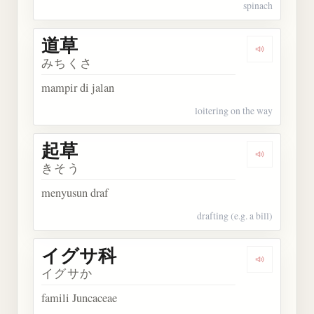
spinach
道草
Dengarkan 
みちくさ
mampir di jalan
loitering on the way
起草
Dengarkan 
きそう
menyusun draf
drafting (e.g. a bill)
イグサ科
Dengarkan
イグサか
famili Juncaceae