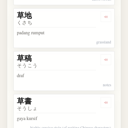
草地
Dengarkan 
くさち
padang rumput
grassland
草稿
Dengarkan 
そうこう
draf
notes
草書
Dengarkan 
そうしょ
gaya kursif
highly cursive style (of writing Chinese characters)