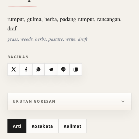
rumput, gulma, herba, padang rumput, rancangan,
draf
grass, weeds, herbs, pasture, write, draft
BAGIKAN
X
Facebook
WhatsApp
Telegram
Line
Salin
URUTAN GORESAN
Arti
Kosakata
Kalimat