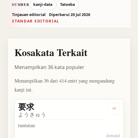
kanji-data
Tatoeba
SUMBER
Tinjauan editorial
Diperbarui 20 Jul 2026
STANDAR EDITORIAL
Kosakata Terkait
Menampilkan 36 kata populer
Menampilkan 36 dari 414 entri yang mengandung
kanji ini.
要求
Dengarkan 
ようきゅう
tuntutan
demand