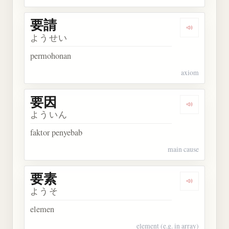
要請
Dengarkan 
ようせい
permohonan
axiom
要因
Dengarkan 
よういん
faktor penyebab
main cause
要素
Dengarkan 
ようそ
elemen
element (e.g. in array)