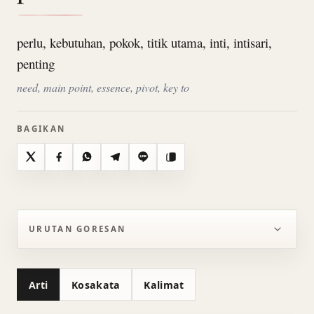
perlu, kebutuhan, pokok, titik utama, inti, intisari,
penting
need, main point, essence, pivot, key to
BAGIKAN
X
Facebook
WhatsApp
Telegram
Line
Salin
URUTAN GORESAN
Arti
Kosakata
Kalimat