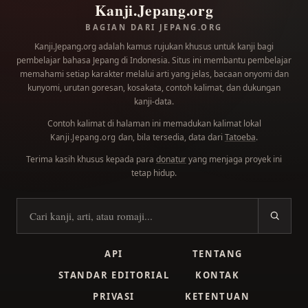
Kanji.Jepang.org
BAGIAN DARI JEPANG.ORG
Kanji.Jepang.org adalah kamus rujukan khusus untuk kanji bagi
pembelajar bahasa Jepang di Indonesia. Situs ini membantu pembelajar
memahami setiap karakter melalui arti yang jelas, bacaan onyomi dan
kunyomi, urutan goresan, kosakata, contoh kalimat, dan dukungan
kanji-data.
Contoh kalimat di halaman ini memadukan kalimat lokal
dan, bila tersedia, data dari
Tatoeba
.
Kanji.Jepang.org
Terima kasih khusus kepada para
donatur
yang menjaga proyek ini
tetap hidup.
Cari kanji
API
TENTANG
STANDAR EDITORIAL
KONTAK
PRIVASI
KETENTUAN