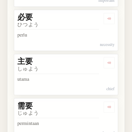
important
必要
Dengarkan 
ひつよう
perlu
necessity
主要
Dengarkan 
しゅよう
utama
chief
需要
Dengarkan 
じゅよう
permintaan