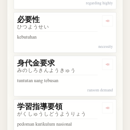
regarding highly
必要性
Dengarkan
ひつようせい
kebutuhan
necessity
身代金要求
Dengarka
みのしろきんようきゅう
tuntutan uang tebusan
ransom demand
学習指導要領
Dengarka
がくしゅうしどうようりょう
pedoman kurikulum nasional