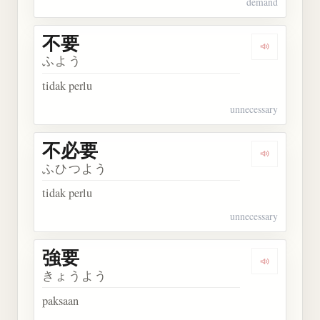
demand
不要
Dengarkan 
ふよう
tidak perlu
unnecessary
不必要
Dengarkan
ふひつよう
tidak perlu
unnecessary
強要
Dengarkan 
きょうよう
paksaan