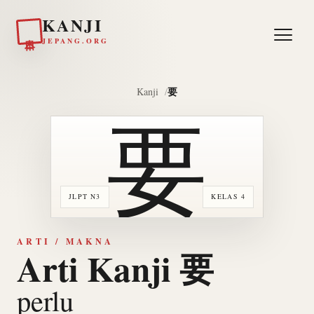
KANJI
日本
JEPANG.ORG
要
Kanji
要
JLPT N3
KELAS 4
ARTI / MAKNA
Arti Kanji 要
perlu