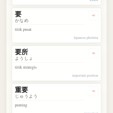
要
Dengarkan 
かなめ
titik pusat
Japanese photinia
要所
Dengarkan 
ようしょ
titik strategis
important position
重要
Dengarkan 
じゅうよう
penting