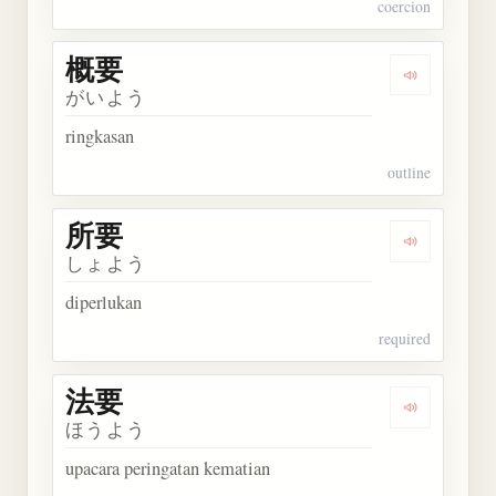
coercion
概要
Dengarkan 
がいよう
ringkasan
outline
所要
Dengarkan 
しょよう
diperlukan
required
法要
Dengarkan 
ほうよう
upacara peringatan kematian