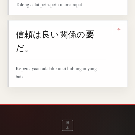
Tolong catat poin-poin utama rapat.
要
信頼は良い関係の
Denga
だ。
Kepercayaan adalah kunci hubungan yang
baik.
日
本