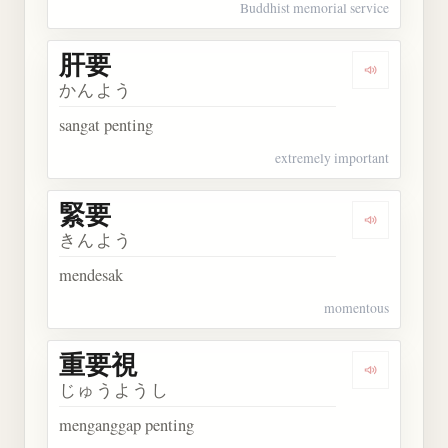
Buddhist memorial service
肝要
Dengarkan 
かんよう
sangat penting
extremely important
緊要
Dengarkan 
きんよう
mendesak
momentous
重要視
Dengarkan
じゅうようし
menganggap penting