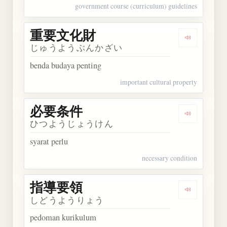
government course (curriculum) guidelines
重要文化財
Dengarka
じゅうようぶんかざい
benda budaya penting
important cultural property
必要条件
Dengarkan
ひつようじょうけん
syarat perlu
necessary condition
指導要領
Dengarkan
しどうようりょう
pedoman kurikulum