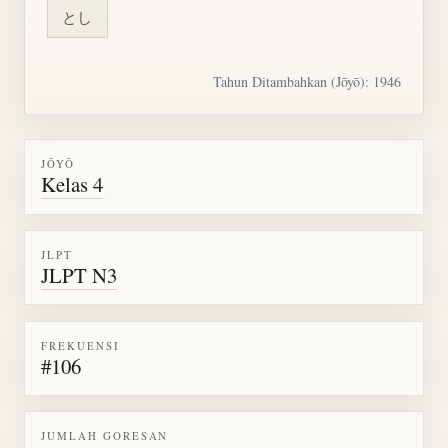
とし
Tahun Ditambahkan (Jōyō): 1946
JŌYŌ
Kelas 4
JLPT
JLPT N3
FREKUENSI
#106
JUMLAH GORESAN