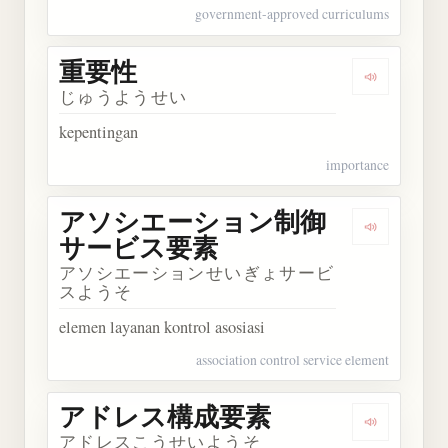
government-approved curriculums
重要性
Dengarkan
じゅうようせい
kepentingan
importance
アソシエーション制御
Dengark
サービス要素
アソシエーションせいぎょサービ
スようそ
elemen layanan kontrol asosiasi
association control service element
アドレス構成要素
Dengarka
アドレスこうせいようそ