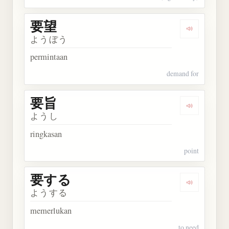
要望
Dengarkan 
ようぼう
permintaan
demand for
要旨
Dengarkan 
ようし
ringkasan
point
要する
Dengarkan
ようする
memerlukan
to need