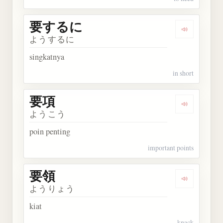
要するに
Dengarkan
ようするに
singkatnya
in short
要項
Dengarkan 
ようこう
poin penting
important points
要領
Dengarkan 
ようりょう
kiat
knack