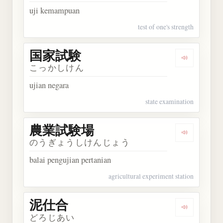
uji kemampuan
test of one's strength
国家試験
Dengarkan
こっかしけん
ujian negara
state examination
農業試験場
Dengarka
のうぎょうしけんじょう
balai pengujian pertanian
agricultural experiment station
泥仕合
Dengarkan
どろじあい