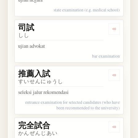
state examination (e.g. medical school)
司試
Dengarkan 
しし
ujian advokat
bar examination
推薦入試
Dengarkan
すいせんにゅうし
seleksi jalur rekomendasi
entrance examination for selected candidates (who have
been recommended to the university)
完全試合
Dengarkan
かんぜんじあい