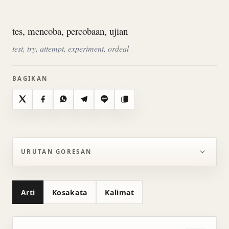
tes, mencoba, percobaan, ujian
test, try, attempt, experiment, ordeal
BAGIKAN
X
Facebook
WhatsApp
Telegram
Line
Salin
URUTAN GORESAN
Arti
Kosakata
Kalimat