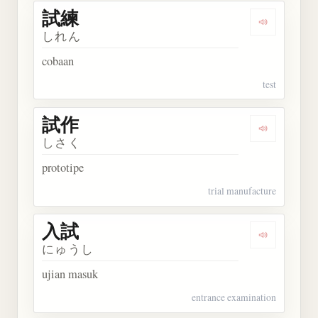
試練
Dengarkan 
しれん
cobaan
test
試作
Dengarkan 
しさく
prototipe
trial manufacture
入試
Dengarkan 
にゅうし
ujian masuk
entrance examination