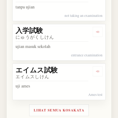
tanpa ujian
not taking an examination
入学試験
Dengarkan
にゅうがくしけん
ujian masuk sekolah
entrance examination
エイムス試験
Dengarka
エイムスしけん
uji ames
Ames test
LIHAT SEMUA KOSAKATA