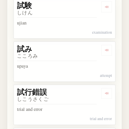
試験
Dengarkan 
しけん
ujian
examination
試み
Dengarkan 
こころみ
upaya
attempt
試行錯誤
Dengarkan
しこうさくご
trial and error
trial and error