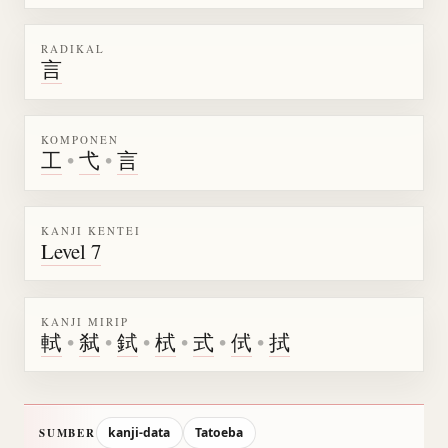
RADIKAL
言
KOMPONEN
工
•
弋
•
言
KANJI KENTEI
Level 7
KANJI MIRIP
軾
•
弑
•
鉽
•
栻
•
式
•
侙
•
拭
kanji-data
Tatoeba
SUMBER