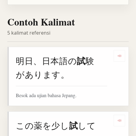
Contoh Kalimat
5 kalimat referensi
試
明日、日本語の
験
Denga
があります。
Besok ada ujian bahasa Jepang.
試
この薬を少し
して
Denga