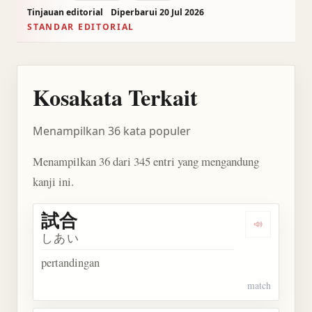
Tinjauan editorial
Diperbarui 20 Jul 2026
STANDAR EDITORIAL
Kosakata Terkait
Menampilkan 36 kata populer
Menampilkan 36 dari 345 entri yang mengandung
kanji ini.
試合
Dengarkan 
しあい
pertandingan
match