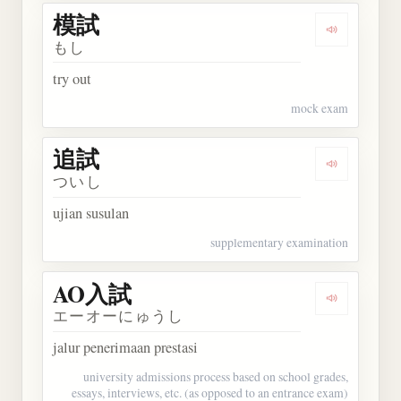
模試
Dengarkan 
もし
try out
mock exam
追試
Dengarkan 
ついし
ujian susulan
supplementary examination
AO入試
Dengarkan
エーオーにゅうし
jalur penerimaan prestasi
university admissions process based on school grades,
essays, interviews, etc. (as opposed to an entrance exam)