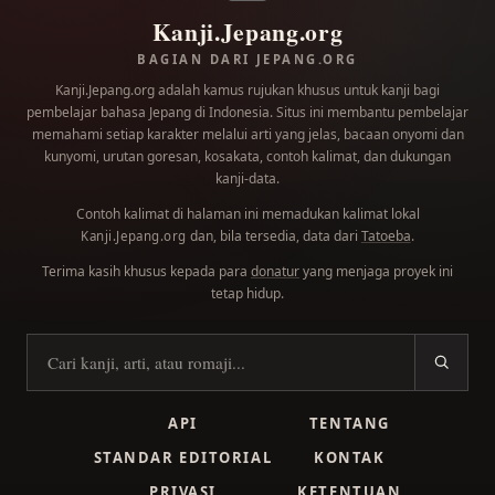
Kanji.Jepang.org
BAGIAN DARI JEPANG.ORG
Kanji.Jepang.org adalah kamus rujukan khusus untuk kanji bagi
pembelajar bahasa Jepang di Indonesia. Situs ini membantu pembelajar
memahami setiap karakter melalui arti yang jelas, bacaan onyomi dan
kunyomi, urutan goresan, kosakata, contoh kalimat, dan dukungan
kanji-data.
Contoh kalimat di halaman ini memadukan kalimat lokal
dan, bila tersedia, data dari
Tatoeba
.
Kanji.Jepang.org
Terima kasih khusus kepada para
donatur
yang menjaga proyek ini
tetap hidup.
Cari kanji
API
TENTANG
STANDAR EDITORIAL
KONTAK
PRIVASI
KETENTUAN