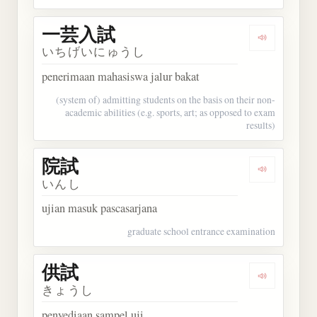
一芸入試
Dengarkan
いちげいにゅうし
penerimaan mahasiswa jalur bakat
(system of) admitting students on the basis on their non-
academic abilities (e.g. sports, art; as opposed to exam
results)
院試
Dengarkan 
いんし
ujian masuk pascasarjana
graduate school entrance examination
供試
Dengarkan 
きょうし
penyediaan sampel uji