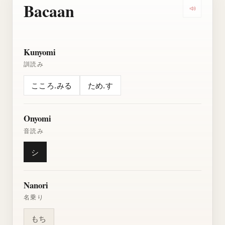
Bacaan
Dengarkan
Kunyomi
訓読み
こころ.みる
ため.す
Onyomi
音読み
シ
Nanori
名乗り
もち