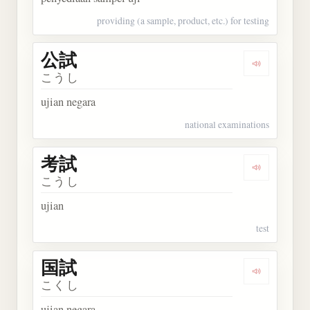
providing (a sample, product, etc.) for testing
公試
Dengarkan 
こうし
ujian negara
national examinations
考試
Dengarkan 
こうし
ujian
test
国試
Dengarkan 
こくし
ujian negara