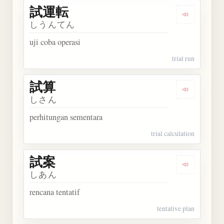
試運転
Dengarkan
しうんてん
uji coba operasi
trial run
試算
Dengarkan 
しさん
perhitungan sementara
trial calculation
試案
Dengarkan 
しあん
rencana tentatif
tentative plan