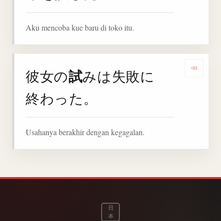
Aku mencoba kue baru di toko itu.
試
彼女の
みは失敗に
Denga
終わった。
Usahanya berakhir dengan kegagalan.
日
本