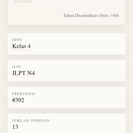
Tahun Ditambahkan (Jōyō): 1946
JŌYŌ
Kelas 4
JLPT
JLPT N4
FREKUENSI
#392
JUMLAH GORESAN
13