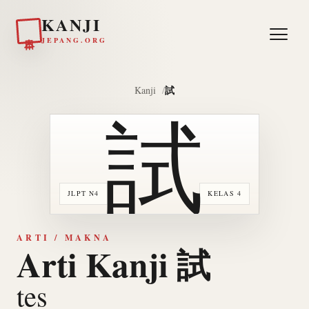
KANJI
日本
JEPANG.ORG
試
Kanji
試
JLPT N4
KELAS 4
ARTI / MAKNA
Arti Kanji 試
tes