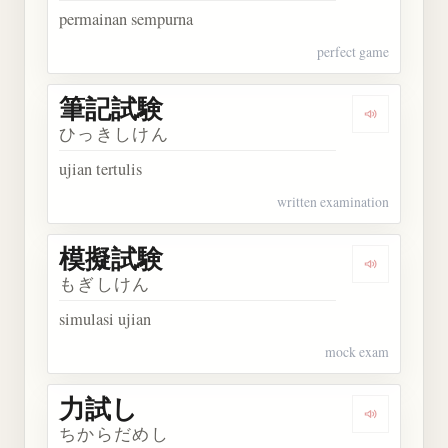
permainan sempurna
perfect game
筆記試験
Dengarkan
ひっきしけん
ujian tertulis
written examination
模擬試験
Dengarkan
もぎしけん
simulasi ujian
mock exam
力試し
Dengarkan
ちからだめし