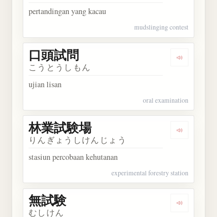
pertandingan yang kacau
mudslinging contest
口頭試問
Dengarkan
こうとうしもん
ujian lisan
oral examination
林業試験場
Dengarka
りんぎょうしけんじょう
stasiun percobaan kehutanan
experimental forestry station
無試験
Dengarkan
むしけん