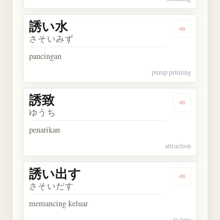
誘い水
Dengarkan
さそいみず
pancingan
pump priming
誘致
Dengarkan 
ゆうち
penarikan
attraction
誘い出す
Dengarkan
さそいだす
memancing keluar
to lure