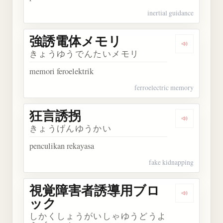
inertial guidance
強誘電体メモリ
Dengarka
きょうゆうでんたいメモリ
memori feroelektrik
ferroelectric memory
狂言誘拐
Dengarkan
きょうげんゆうかい
penculikan rekayasa
fake kidnapping
視覚障害者誘導用ブロ
Dengark
ック
しかくしょうがいしゃゆうどうよ