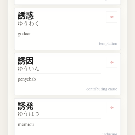
誘惑
Dengarkan 
ゆうわく
godaan
temptation
誘因
Dengarkan 
ゆういん
penyebab
contributing cause
誘発
Dengarkan 
ゆうはつ
memicu
inducing