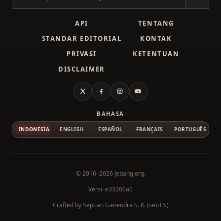
Cari kanji
API
TENTANG
STANDAR EDITORIAL
KONTAK
PRIVASI
KETENTUAN
DISCLAIMER
X
Facebook
Instagram
YouTube
BAHASA
INDONESIA
ENGLISH
ESPAÑOL
FRANÇAIS
PORTUGUÊS
© 2016–2026
Jepang.org
.
Versi: e33200a0
Crafted by
Septian Ganendra S. K. (sepTN)