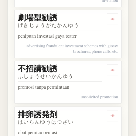
invitation
劇場型勧誘
Dengarka
げきじょうがたかんゆう
penipuan investasi gaya teater
advertising fraudulent investment schemes with glossy
brochures, phone calls, etc.
不招請勧誘
Dengarka
ふしょうせいかんゆう
promosi tanpa permintaan
unsolicited promotion
排卵誘発剤
Dengarka
はいらんゆうはつざい
obat pemicu ovulasi