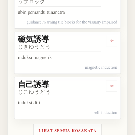
うブロック
ubin pemandu tunanetra
guidance, warning tile blocks for the visually impaired
磁気誘導
Dengarkan
じきゆうどう
induksi magnetik
magnetic induction
自己誘導
Dengarkan
じこゆうどう
induksi diri
self-induction
LIHAT SEMUA KOSAKATA