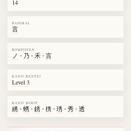
14
RADIKAL
言
KOMPONEN
ノ
•
乃
•
禾
•
言
KANJI KENTEI
Level 3
KANJI MIRIP
綉
•
蜏
•
銹
•
𢭆
•
琇
•
秀
•
透