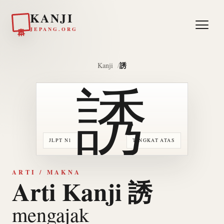
KANJI
日本
JEPANG.ORG
誘
Kanji
誘
JLPT N1
TINGKAT ATAS
ARTI / MAKNA
Arti Kanji 誘
mengajak