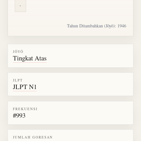
-
Tahun Ditambahkan (Jōyō): 1946
JŌYŌ
Tingkat Atas
JLPT
JLPT N1
FREKUENSI
#993
JUMLAH GORESAN