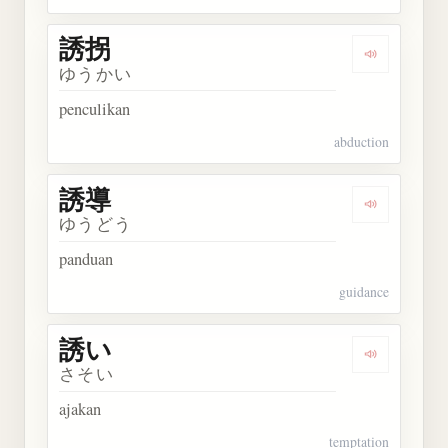
誘拐
Dengarkan 
ゆうかい
penculikan
abduction
誘導
Dengarkan 
ゆうどう
panduan
guidance
誘い
Dengarkan 
さそい
ajakan
temptation