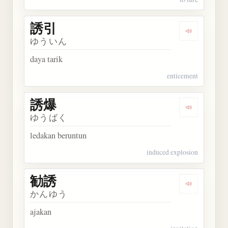
誘引
Dengarkan 
ゆういん
daya tarik
enticement
誘爆
Dengarkan 
ゆうばく
ledakan beruntun
induced explosion
勧誘
Dengarkan 
かんゆう
ajakan