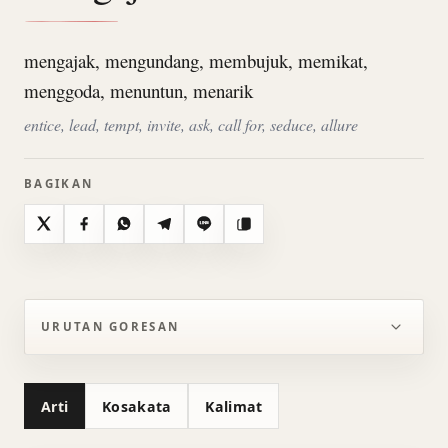
mengajak, mengundang, membujuk, memikat,
menggoda, menuntun, menarik
entice, lead, tempt, invite, ask, call for, seduce, allure
BAGIKAN
X
Facebook
WhatsApp
Telegram
Line
Salin
URUTAN GORESAN
Arti
Kosakata
Kalimat