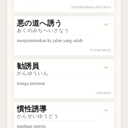
polythiophene derivative
悪の道へ誘う
Dengarka
あくのみちへいざなう
menjerumuskan ke jalan yang salah
to lead astray
勧誘員
Dengarkan
かんゆういん
tenaga pemasar
canvasser
慣性誘導
Dengarkan
かんせいゆうどう
panduan inersia