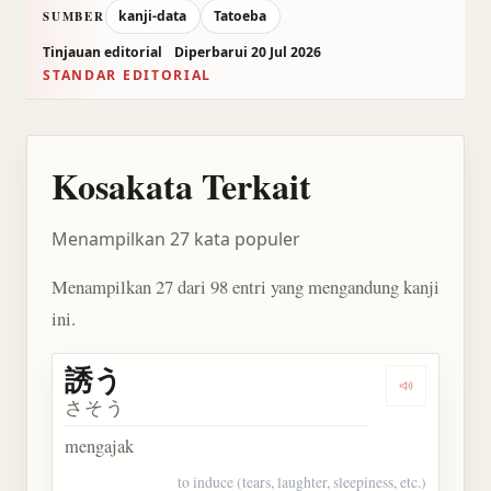
kanji-data
Tatoeba
SUMBER
Tinjauan editorial
Diperbarui 20 Jul 2026
STANDAR EDITORIAL
Kosakata Terkait
Menampilkan 27 kata populer
Menampilkan 27 dari 98 entri yang mengandung kanji
ini.
誘う
Dengarkan 
さそう
mengajak
to induce (tears, laughter, sleepiness, etc.)