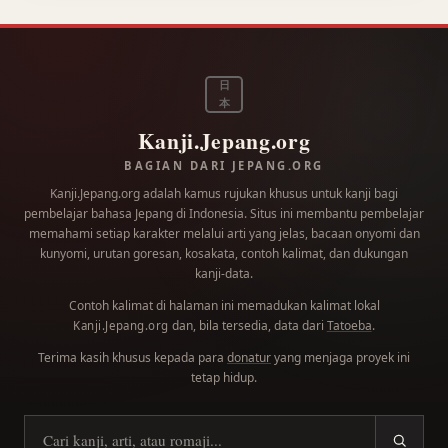
日
本
Kanji.Jepang.org
BAGIAN DARI JEPANG.ORG
Kanji.Jepang.org adalah kamus rujukan khusus untuk kanji bagi
pembelajar bahasa Jepang di Indonesia. Situs ini membantu pembelajar
memahami setiap karakter melalui arti yang jelas, bacaan onyomi dan
kunyomi, urutan goresan, kosakata, contoh kalimat, dan dukungan
kanji-data.
Contoh kalimat di halaman ini memadukan kalimat lokal
dan, bila tersedia, data dari
Tatoeba
.
Kanji.Jepang.org
Terima kasih khusus kepada para
donatur
yang menjaga proyek ini
tetap hidup.