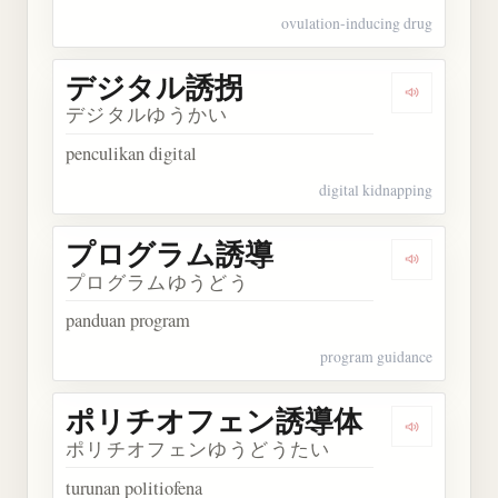
ovulation-inducing drug
デジタル誘拐
Dengarka
デジタルゆうかい
penculikan digital
digital kidnapping
プログラム誘導
Dengarka
プログラムゆうどう
panduan program
program guidance
ポリチオフェン誘導体
Dengark
ポリチオフェンゆうどうたい
turunan politiofena