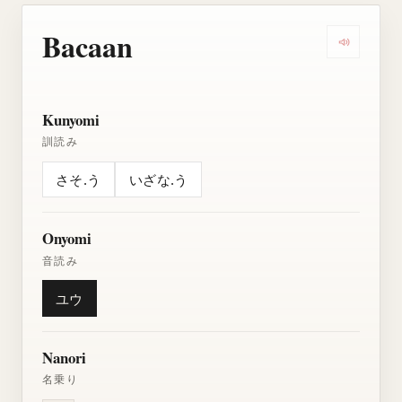
Bacaan
Dengarkan
Kunyomi
訓読み
さそ.う
いざな.う
Onyomi
音読み
ユウ
Nanori
名乗り