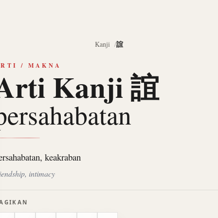
誼
Kanji
RTI / MAKNA
Arti Kanji 誼
persahabatan
ersahabatan, keakraban
riendship, intimacy
AGIKAN