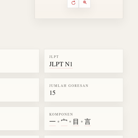
Putar ulang animasi
Kontrol animasi urutan goresa
Perbesar animasi
JLPT
JLPT N1
k kanji 誼
JUMLAH GORESAN
15
KOMPONEN
一
•
宀
•
目
•
言