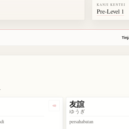
KANJI KENTEI
Pre-Level 1
Tinj
.
友誼
ata 誼
Dengarkan kosakata 恩義
ゆうぎ
udi
persahabatan