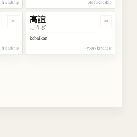
friendship
old friendship
高誼
Dengarkan kosakata 好誼
Dengarkan kos
こうぎ
kebaikan
 friendship
(your) kindness