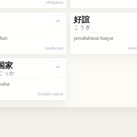
obligation
好誼
kata 交誼
Dengarkan kosakata 厚誼
こうぎ
hati
persahabatan hangat
kindnesses
warm
国家
kata 情宜
Dengarkan kosakata 友誼国家
こっか
habat
friendly nation