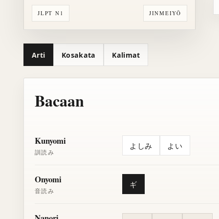
JLPT N1
JINMEIYŌ
Arti
Kosakata
Kalimat
Bacaan
Kunyomi
よしみ
よい
訓読み
Onyomi
ギ
音読み
Nanori