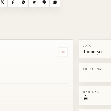
X
Facebook
WhatsApp
Telegram
Line
Salin
JŌYŌ
Jinmeiyō
Dengarkan semua bacaan untu
FREKUENSI
-
RADIKAL
言