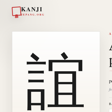
KANJI
日本
JEPANG.ORG
A
誼
p
f
B