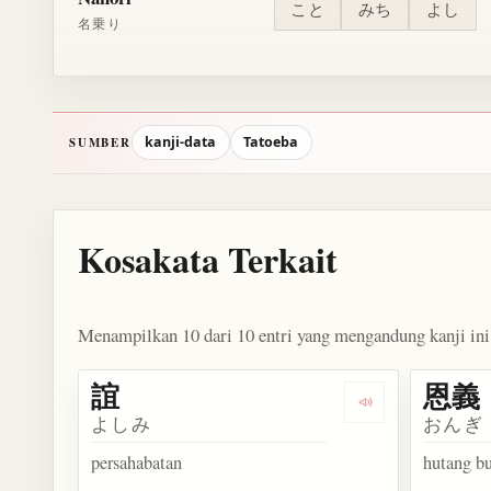
こと
みち
よし
名乗り
kanji-data
Tatoeba
SUMBER
Kosakata Terkait
Menampilkan 10 dari 10 entri yang mengandung kanji ini
誼
恩義
Dengarkan kosak
よしみ
おんぎ
persahabatan
hutang b