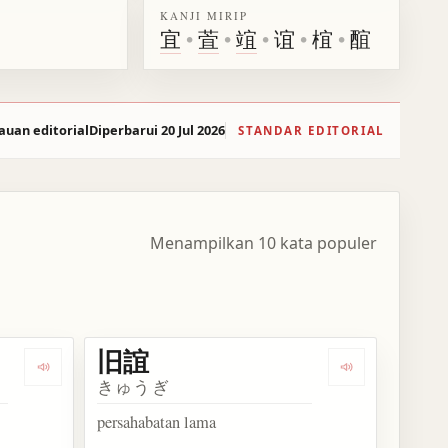
KANJI MIRIP
宜
•
萓
•
竩
•
谊
•
椬
•
䣾
auan editorial
Diperbarui 20 Jul 2026
STANDAR EDITORIAL
Menampilkan 10 kata populer
旧誼
Dengarkan kosakata 友誼
Dengarkan kos
きゅうぎ
persahabatan lama