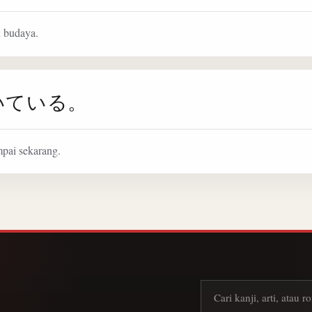
n budaya.
いている。
pai sekarang.
Cari kanji