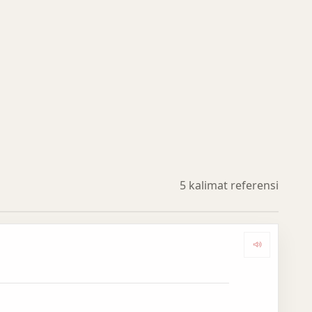
5 kalimat referensi
Dengark