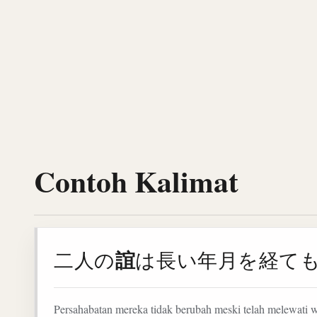
Contoh Kalimat
誼
二人の
は長い年月を経て
Persahabatan mereka tidak berubah meski telah melewati 