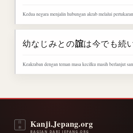
Kedua negara menjalin hubungan akrab melalui pertukara
誼
幼なじみとの
は今でも続
Keakraban dengan teman masa kecilku masih berlanjut sam
Kanji.Jepang.org
日
本
BAGIAN DARI JEPANG.ORG