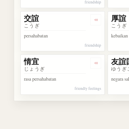
friendship
交誼
厚誼
Dengarkan kosa
こうぎ
こうぎ
persahabatan
kebaikan 
friendship
情宜
友誼
Dengarkan kosa
じょうぎ
ゆうぎ
rasa persahabatan
negara sa
friendly feelings