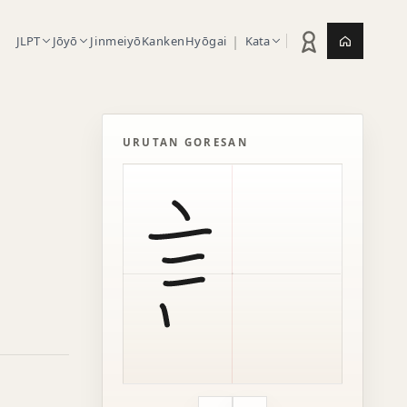
|
JLPT
Jōyō
Jinmeiyō
Kanken
Hyōgai
Kata
Statistik latihan
Jepang.or
URUTAN GORESAN