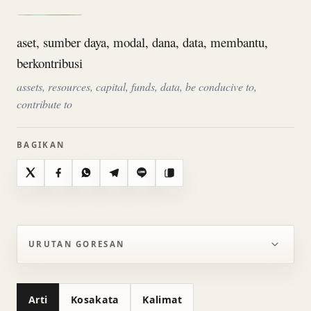
aset, sumber daya, modal, dana, data, membantu,
berkontribusi
assets, resources, capital, funds, data, be conducive to,
contribute to
BAGIKAN
X
Facebook
WhatsApp
Telegram
Line
Salin
URUTAN GORESAN
Arti
Kosakata
Kalimat