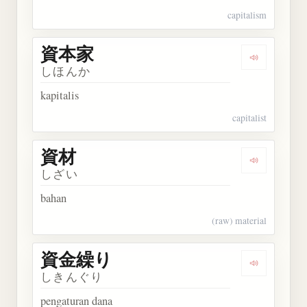
capitalism
資本家
Dengarkan
しほんか
kapitalis
capitalist
資材
Dengarkan 
しざい
bahan
(raw) material
資金繰り
Dengarkan
しきんぐり
pengaturan dana