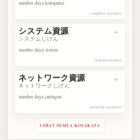
sumber daya komputer
computer resource
システム資源
Dengarka
システムしげん
sumber daya sistem
system resource
ネットワーク資源
Dengarka
ネットワークしげん
sumber daya jaringan
network resources
LIHAT SEMUA KOSAKATA