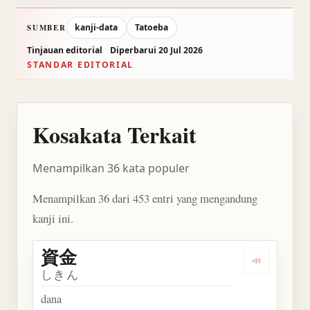
kanji-data
Tatoeba
SUMBER
Tinjauan editorial
Diperbarui 20 Jul 2026
STANDAR EDITORIAL
Kosakata Terkait
Menampilkan 36 kata populer
Menampilkan 36 dari 453 entri yang mengandung
kanji ini.
資金
Dengarkan 
しきん
dana