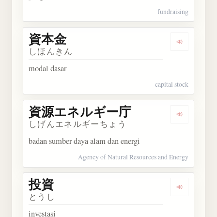
fundraising
資本金
Dengarkan
しほんきん
modal dasar
capital stock
資源エネルギー庁
Dengarka
しげんエネルギーちょう
badan sumber daya alam dan energi
Agency of Natural Resources and Energy
投資
Dengarkan 
とうし
investasi