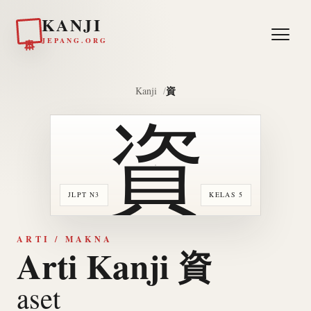
KANJI
日本
JEPANG.ORG
資
Kanji
資
JLPT N3
KELAS 5
ARTI / MAKNA
Arti Kanji 資
aset