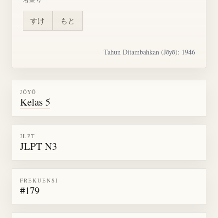
すけ
もと
Tahun Ditambahkan (Jōyō): 1946
JŌYŌ
Kelas 5
JLPT
JLPT N3
FREKUENSI
#179