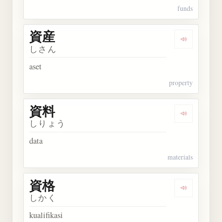
funds
資産
Dengarkan 
しさん
aset
property
資料
Dengarkan 
しりょう
data
materials
資格
Dengarkan 
しかく
kualifikasi