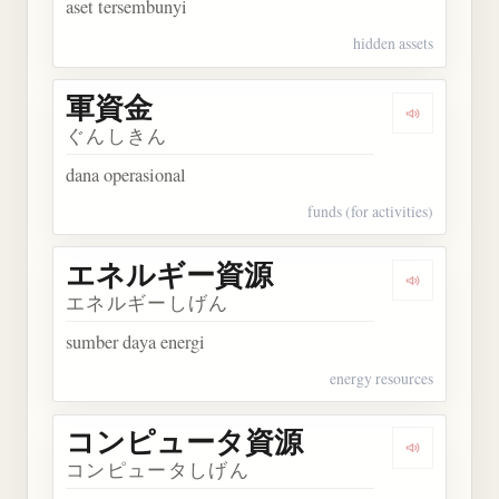
aset tersembunyi
hidden assets
軍資金
Dengarkan
ぐんしきん
dana operasional
funds (for activities)
エネルギー資源
Dengarka
エネルギーしげん
sumber daya energi
energy resources
コンピュータ資源
Dengarka
コンピュータしげん