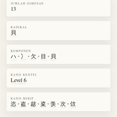
JUMLAH GORESAN
13
RADIKAL
貝
KOMPONEN
ハ
•
冫
•
欠
•
目
•
貝
KANJI KENTEI
Level 6
KANJI MIRIP
恣
•
盗
•
趑
•
粢
•
羡
•
次
•
佽