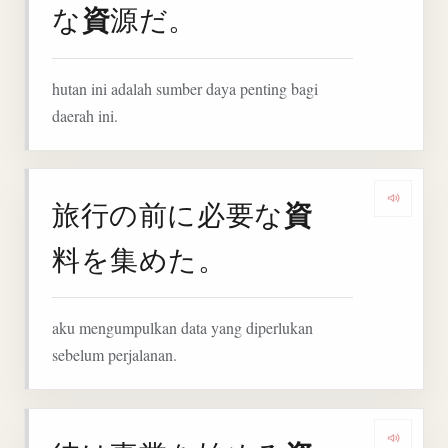
資
な
源だ。
hutan ini adalah sumber daya penting bagi
daerah ini.
資
旅行の前に必要な
Denga
料を集めた。
aku mengumpulkan data yang diperlukan
sebelum perjalanan.
Denga