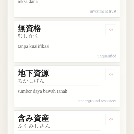
reksa dana
investment trust
無資格
Dengarkan
むしかく
tanpa kualifikasi
unqualified
地下資源
Dengarkan
ちかしげん
sumber daya bawah tanah
underground resources
含み資産
Dengarkan
ふくみしさん