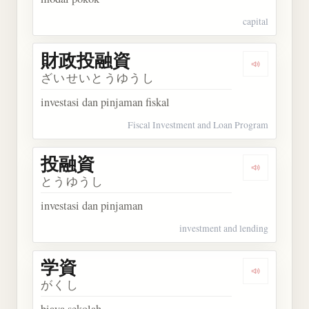
capital
財政投融資
Dengarka
ざいせいとうゆうし
investasi dan pinjaman fiskal
Fiscal Investment and Loan Program
投融資
Dengarkan
とうゆうし
investasi dan pinjaman
investment and lending
学資
Dengarkan 
がくし
biaya sekolah