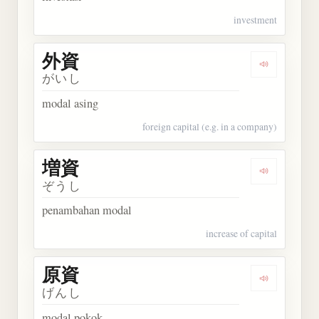
investment
外資
Dengarkan 
がいし
modal asing
foreign capital (e.g. in a company)
増資
Dengarkan 
ぞうし
penambahan modal
increase of capital
原資
Dengarkan 
げんし
modal pokok