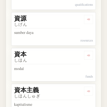
qualifications
資源
Dengarkan 
しげん
sumber daya
resources
資本
Dengarkan 
しほん
modal
funds
資本主義
Dengarkan
しほんしゅぎ
kapitalisme