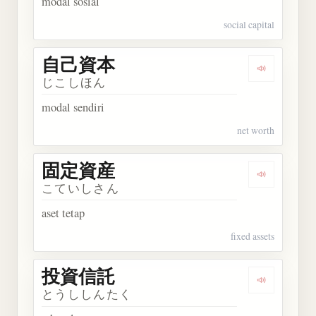
modal sosial
social capital
自己資本
Dengarkan
じこしほん
modal sendiri
net worth
固定資産
Dengarkan
こていしさん
aset tetap
fixed assets
投資信託
Dengarkan
とうししんたく