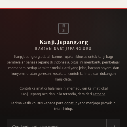
日
本
Kanji.Jepang.org
BAGIAN DARI JEPANG.ORG
Kanji.Jepang.org adalah kamus rujukan khusus untuk kanji bagi
pembelajar bahasa Jepang di Indonesia. Situs ini membantu pembelajar
memahami setiap karakter melalui arti yang jelas, bacaan onyomi dan
kunyomi, urutan goresan, kosakata, contoh kalimat, dan dukungan
kanji-data.
Contoh kalimat di halaman ini memadukan kalimat lokal
dan, bila tersedia, data dari
Tatoeba
.
Kanji.Jepang.org
Terima kasih khusus kepada para
donatur
yang menjaga proyek ini
tetap hidup.