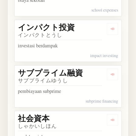
school expenses
インパクト投資
Dengarka
インパクトとうし
investasi berdampak
impact investing
サブプライム融資
Dengarka
サブプライムゆうし
pembiayaan subprime
subprime financing
社会資本
Dengarkan
しゃかいしほん