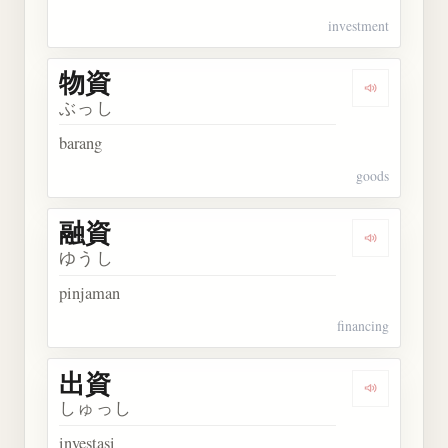
investment
物資
Dengarkan 
ぶっし
barang
goods
融資
Dengarkan 
ゆうし
pinjaman
financing
出資
Dengarkan 
しゅっし
investasi