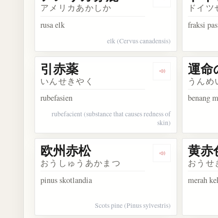
Dengarkan ko
アメリカあかしか
ドイツ
rusa elk
fraksi pa
elk (Cervus canadensis)
引赤薬
運命
Dengarkan kosa
いんせきやく
うんめ
rubefasien
benang m
rubefacient (substance that causes redness of
skin)
欧州赤松
黄赤
Dengarkan kos
おうしゅうあかまつ
おうせ
pinus skotlandia
merah ke
Scots pine (Pinus sylvestris)