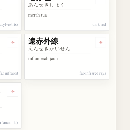
Dengarkan kosakata ヨーロッパ赤松
Dengarkan ko
あんせきしょく
merah tua
 sylvestris)
dark red
遠赤外線
Dengarkan kosakata 遠赤外
Dengarkan ko
えんせきがいせん
inframerah jauh
far infrared
far-infrared rays
症
Dengarkan kosakata 鎌形赤血球貧血症
ia (anaemia)