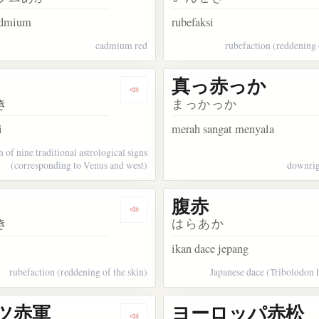
admium
rubefaksi
cadmium red
rubefaction (reddening 
真っ赤っか
kata 紅赤
Dengarkan kosakata 七赤
き
まっかっか
i
merah sangat menyala
 of nine traditional astrological signs
(corresponding to Venus and west)
downrigh
腹赤
kata 日赤
Dengarkan kosakata 発赤
き
はらあか
ikan dace jepang
rubefaction (reddening of the skin)
Japanese dace (Tribolodon 
ツ赤軍
ヨーロッパ赤松