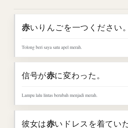
赤
いりんごを一つください
Tolong beri saya satu apel merah.
赤
信号が
に変わった。
Lampu lalu lintas berubah menjadi merah.
赤
彼女は
いドレスを着てい