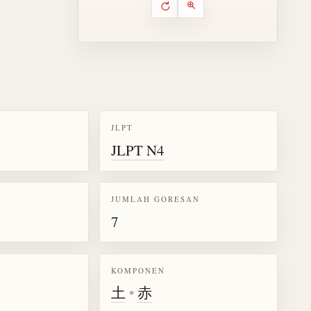
Putar ulang animasi
Kontrol animasi urutan goresa
Perbesar animasi
JLPT
JLPT N4
k kanji 赤
JUMLAH GORESAN
7
KOMPONEN
土
•
赤