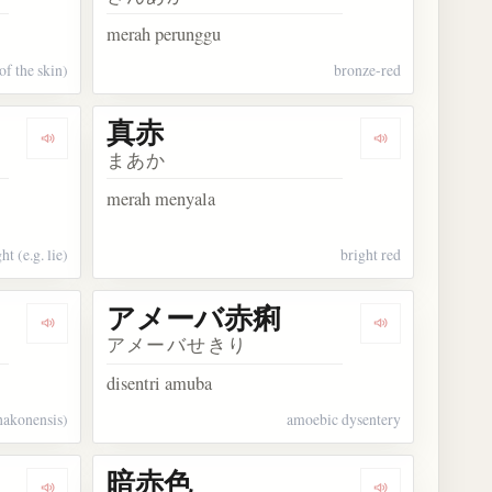
merah perunggu
of the skin)
bronze-red
真赤
Dengarkan kosakata 真っ赤っか
Dengarkan kos
まあか
merah menyala
t (e.g. lie)
bright red
アメーバ赤痢
Dengarkan kosakata 腹赤
Dengarkan k
アメーバせきり
disentri amuba
hakonensis)
amoebic dysentery
暗赤色