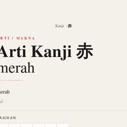
赤
Kanji
RTI / MAKNA
Arti Kanji 赤
merah
erah
ed
AGIKAN