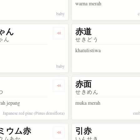
warna merah
baby
ゃん
赤道
kata 赤字
Dengarkan kosakata 赤ちゃん
ゃん
せきどう
khatulistiwa
baby
赤面
kata 赤痢
Dengarkan kosakata 赤松
つ
せきめん
rah jepang
muka merah
Japanese red pine (Pinus densiflora)
emb
ミウム赤
引赤
kata 真っ赤
Dengarkan kosakata カドミウム赤
ウムあか
いんせき