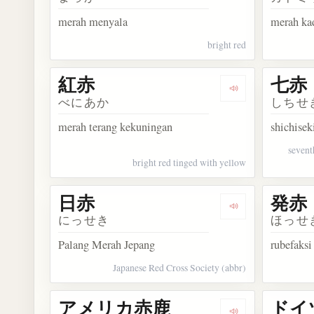
merah menyala
merah k
bright red
紅赤
七赤
Dengarkan kosa
べにあか
しちせ
merah terang kekuningan
shichisek
seventh
bright red tinged with yellow
日赤
発赤
Dengarkan kosa
にっせき
ほっせ
Palang Merah Jepang
rubefaksi
Japanese Red Cross Society (abbr)
アメリカ赤鹿
ドイ