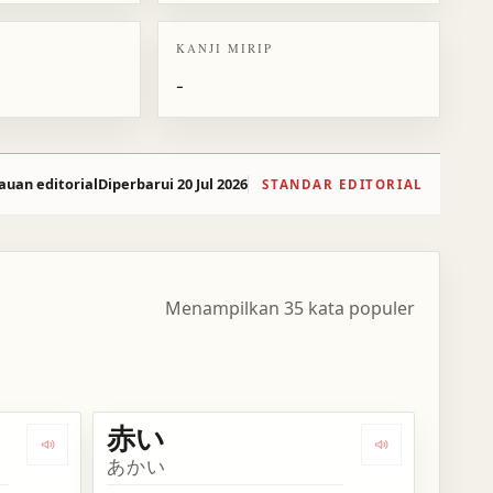
KANJI MIRIP
-
auan editorial
Diperbarui 20 Jul 2026
STANDAR EDITORIAL
Menampilkan 35 kata populer
赤い
Dengarkan kosakata 赤色
Dengarkan kos
あかい