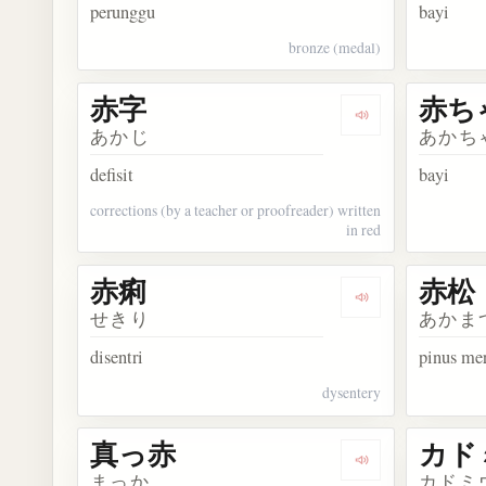
perunggu
bayi
bronze (medal)
赤字
赤ち
Dengarkan kosa
あかじ
あかち
defisit
bayi
corrections (by a teacher or proofreader) written
in red
赤痢
赤松
Dengarkan kosa
せきり
あかま
disentri
pinus me
dysentery
真っ赤
カド
Dengarkan kosa
まっか
カドミ