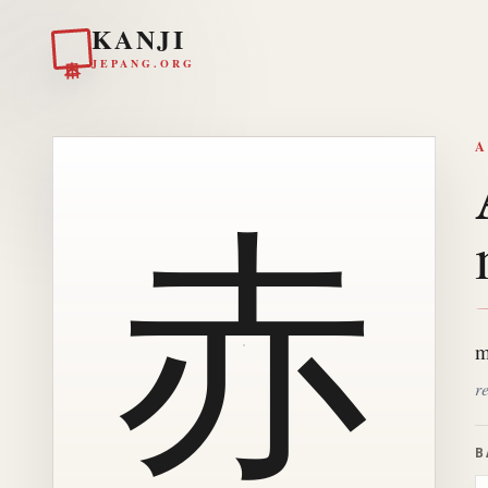
KANJI
日本
JEPANG.ORG
A
赤
m
r
B