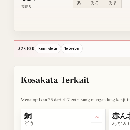
あ
あこ
あま
名乗り
kanji-data
Tatoeba
SUMBER
Kosakata Terkait
Menampilkan 35 dari 417 entri yang mengandung kanji in
銅
赤ん
Dengarkan kosak
どう
あかん