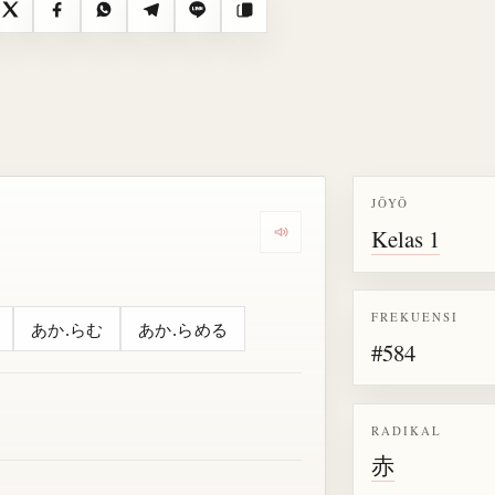
X
Facebook
WhatsApp
Telegram
Line
Salin
JŌYŌ
Kelas 1
Dengarkan semua bacaan untu
FREKUENSI
あか.らむ
あか.らめる
#584
RADIKAL
赤