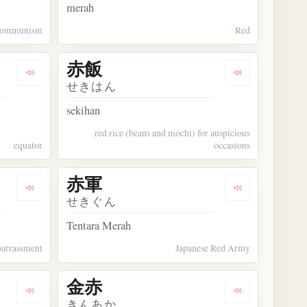
merah
communism
Red
赤飯
Dengarkan kosakata 赤道
Dengarkan kos
せきはん
sekihan
red rice (beans and mochi) for auspicious
equator
occasions
赤軍
Dengarkan kosakata 赤面
Dengarkan kos
せきぐん
Tentara Merah
arrassment
Japanese Red Army
金赤
Dengarkan kosakata 引赤
Dengarkan kos
きんあか