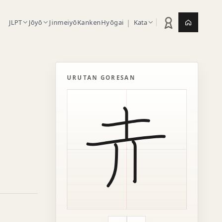
|
JLPT
Jōyō
Jinmeiyō
Kanken
Hyōgai
Kata
Statistik latihan
Jepang.or
URUTAN GORESAN