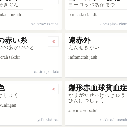
sakata アメリカ赤鹿
Dengarkan kosakata ドイツ赤軍
せきぐん
ヨーロッパあかまつ
sukan merah
pinus skotlandia
Red Army Faction
Scots pine (Pinus
の赤い糸
遠赤外
kata 引赤薬
Dengarkan kosakata 運命の赤い糸
いのあかいいと
えんせきがい
erah takdir
inframerah jauh
red string of fate
色
鎌形赤血球貧血
akata 欧州赤松
Dengarkan kosakata 黄赤色
きしょく
かまがたせっけっきゅう
ひんけつしょう
kuningan
anemia sel sabit
yellowish red
sickle cell anem