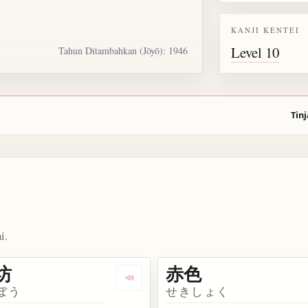
KANJI KENTEI
Level 10
Tahun Ditambahkan (Jōyō): 1946
Tinj
i.
坊
赤色
ata 銅
Dengarkan kosakata 赤ん坊
ぼう
せきしょく