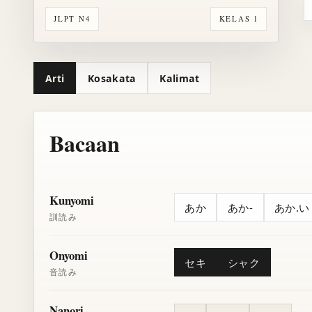
JLPT N4
KELAS 1
Arti
Kosakata
Kalimat
Bacaan
Kunyomi
あか
あか-
あか.い
訓読み
Onyomi
セキ
シャク
音読み
Nanori